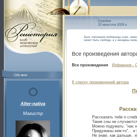
Сегодня
10 августа 2026 г.
Быть пленником любовницы хуже, нежел
может быть свобода, а у женщины оков
Все произведения автор
Все произведения
Избранное - 
Обо мне
К списку произведений автора
П
Alter-nativa
Рассказ
Магистр
Рассказать тебе о слаб
Такие сны не случаются
Можно подумать: "нас н
Придуманы кем-то"... и 
Не знаю, как дальше.. 