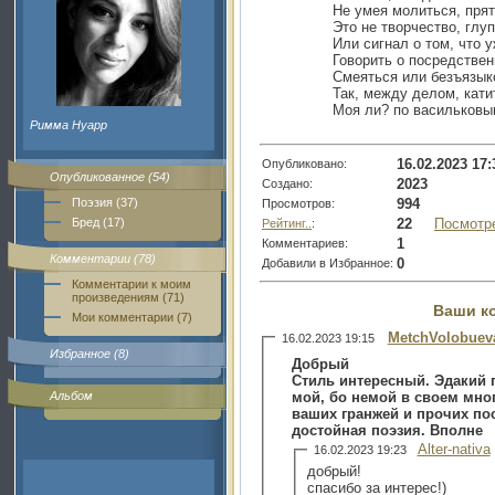
Не умея молиться, прят
Это не творчество, глу
Или сигнал о том, что 
Говорить о посредствен
Смеяться или безъязыко
Так, между делом, кати
Моя ли? по васильковы
Римма Нуарр
16.02.2023 17:
Опубликовано:
Опубликованное (54)
2023
Создано:
994
Поэзия (37)
Просмотров:
22
Посмотр
Бред (17)
Рейтинг..
:
1
Комментариев:
Комментарии (78)
0
Добавили в Избранное:
Комментарии к моим
произведениям (71)
Ваши к
Мои комментарии (7)
MetchVolobuev
16.02.2023 19:15
Избранное (8)
Добрый
Стиль интересный. Эдакий 
Альбом
мой, бо немой в своем мног
ваших гранжей и прочих пос
достойная поэзия. Вполне
Alter-nativa
16.02.2023 19:23
добрый!
спасибо за интерес!)