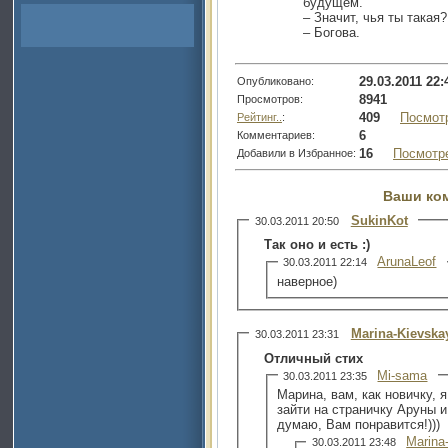
будущем.
– Значит, чья ты такая?
– Богова.
29.03.2011 22:
Опубликовано:
8941
Просмотров:
409
Посмот
Рейтинг..
:
6
Комментариев:
16
Посмотр
Добавили в Избранное:
Ваши ко
SukinKot
30.03.2011 20:50
Так оно и есть :)
ArunaLeof
30.03.2011 22:14
наверное)
Marina-Kievska
30.03.2011 23:31
Отличный стих
Mi-sama
30.03.2011 23:35
Марина, вам, как новичку,
зайти на страничку Аруны и
думаю, Вам понравится!)))
Marina
30.03.2011 23:48