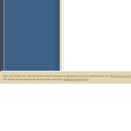
При полном или частичном использовании материалов гиперссылка на
«Reshetoria.ru»
По всем возникающим вопросам пишите
администратору
.