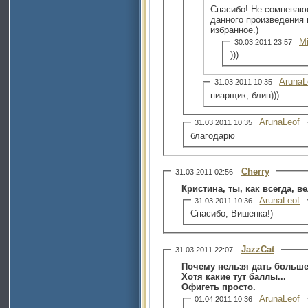
Спасибо! Не сомневаю
данного произведения 
избранное.)
M
30.03.2011 23:57
)))
ArunaL
31.03.2011 10:35
пиарщик, блин)))
ArunaLeof
31.03.2011 10:35
благодарю
Cherry
31.03.2011 02:56
Кристина, ты, как всегда, в
ArunaLeof
31.03.2011 10:36
Спасибо, Вишенка!)
JazzCat
31.03.2011 22:07
Почему нельзя дать больш
Хотя какие тут баллы...
Офигеть просто.
ArunaLeof
01.04.2011 10:36