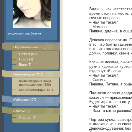
Видишь, как неестеств
время стоит на месте, 
глупых вопросов:
– Чья ты такая?
– Мамина.
Папина, дядина, в общ
инфузория туфелька
Девочка-перевертыш. С
в то, что болты завинч
Опубликованное (55)
в то, что однажды сно
домик, полянку, синие 
Поэзия (51)
Проза (1)
Косы не чесаны, личик
Бред (3)
руки в карманах курточ
вздернутый носик.
Комментарии (381)
– Чья ты такая?
– Сашина.
Комментарии к моим
Пашина, Петина, в обще
произведениям (300)
Мои комментарии (81)
Пальчики словно двадц
кажется — прикоснешьс
Избранное (97)
будет играть не в ноту,
– Чья ты такая?
– Вам-то какая разница
Альбом (1)
Портрет (1)
Чертова кукла, выветр
выплакана из сна своег
Девочка-одуванчик без