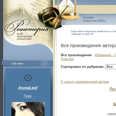
Сегодня
8 августа 2026 г.
Беда иной литературы заключатся в то
пишущие не мыслят
Все произведения автор
Все произведения
Избранное - 
Хоккура
Обо мне
Сортировка по рубрикам:
К списку произведений автора
ArunaLeof
По
Гуру
Б
такой