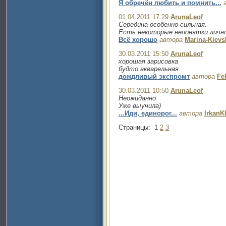
Я обречён любить и помнить...
01.04.2011 17:29
ArunaLeof
Середина особенно сильная.
Есть некоторые непонятки лично 
Всё хорошо
автора
Marina-Kievs
30.03.2011 15:50
ArunaLeof
хорошая зарисовка
будто акварельная
дождливый экспромт
автора
Fe
30.03.2011 10:50
ArunaLeof
Неожиданно.
Уже выучила)
...Иди, единорог...
автора
IrkanK
Страницы:
1
2
3