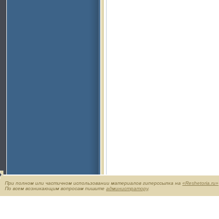
При полном или частичном использовании материалов гиперссылка на
«Reshetoria.ru»
По всем возникающим вопросам пишите
администратору
.