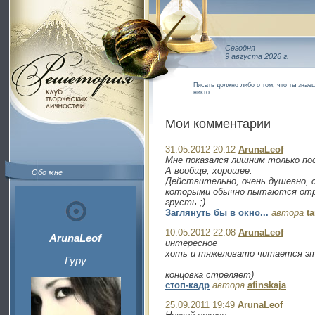
Сегодня
9 августа 2026 г.
Писать должно либо о том, что ты знаеш
никто
Мои комментарии
31.05.2012 20:12
ArunaLeof
Мне показался лишним только по
А вообще, хорошее.
Обо мне
Действительно, очень душевно, сл
которыми обычно пытаются отр
грусть ;)
Заглянуть бы в окно...
автора
t
10.05.2012 22:08
ArunaLeof
ArunaLeof
интересное
хоть и тяжеловато читается эта
Гуру
концовка стреляет)
стоп-кадр
автора
afinskaja
25.09.2011 19:49
ArunaLeof