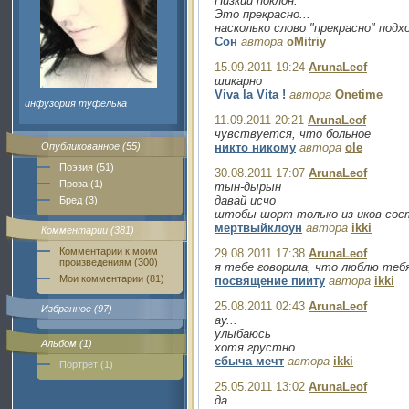
Низкий поклон.
Это прекрасно...
насколько слово "прекрасно" подх
Сон
автора
oMitriy
15.09.2011 19:24
ArunaLeof
шикарно
Viva la Vita !
автора
Onetime
инфузория туфелька
11.09.2011 20:21
ArunaLeof
чувствуется, что больное
Опубликованное (55)
никто никому
автора
ole
Поэзия (51)
30.08.2011 17:07
ArunaLeof
Проза (1)
тын-дырын
давай исчо
Бред (3)
штобы шорт только из иков сост
мертвыйклоун
автора
ikki
Комментарии (381)
Комментарии к моим
29.08.2011 17:38
ArunaLeof
произведениям (300)
я тебе говорила, что люблю теб
Мои комментарии (81)
посвящение пииту
автора
ikki
25.08.2011 02:43
ArunaLeof
Избранное (97)
ау...
улыбаюсь
Альбом (1)
хотя грустно
сбыча мечт
автора
ikki
Портрет (1)
25.05.2011 13:02
ArunaLeof
да