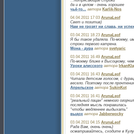
...потрясающие строки
да и в целом - очень хорошее
чьё-то...
автора
Karlik-Nos
04.04.2011 17:03
ArunaLeof
Свет и позитив)
Нам не грозят ни слава, ни успех
03.04.2011 18:23
ArunaLeof
Я бы такое удаляла. По-моему, и
строки первого катрена.
Мона - дура
автора
svetyaric
03.04.2011 16:49
ArunaLeof
По-моему ближе к Высоцкому, чем
Уроки алисского
автора
IrkanKl
03.04.2011 16:43
ArunaLeof
Читала детским голосом, с дурац
весело. Поэтому после прочтения
Апрельское
автора
SukinKot
03.04.2011 16:41
ArunaLeof
"реальный пацан" немного огорчил
последняя мысль понравилась
"чтобы медленнее выдыхать"
выдох
автора
Jabberwocky
03.04.2011 04:15
ArunaLeof
Рада Вам, очень очень)
осматривайтесь, сходите в Кулу