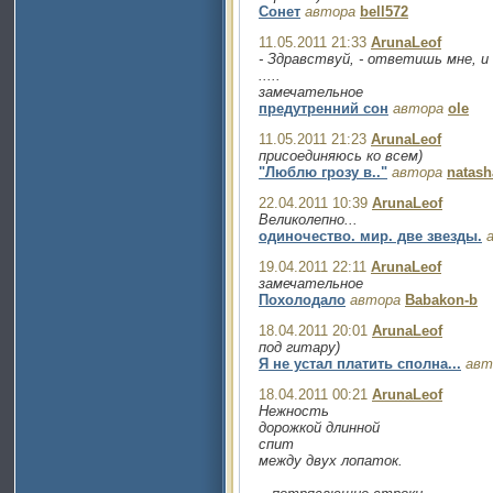
Сонет
автора
bell572
11.05.2011 21:33
ArunaLeof
- Здравствуй, - ответишь мне, и 
.....
замечательное
предутренний сон
автора
ole
11.05.2011 21:23
ArunaLeof
присоединяюсь ко всем)
"Люблю грозу в.."
автора
natash
22.04.2011 10:39
ArunaLeof
Великолепно...
одиночество. мир. две звезды.
19.04.2011 22:11
ArunaLeof
замечательное
Похолодало
автора
Babakon-b
18.04.2011 20:01
ArunaLeof
под гитару)
Я не устал платить сполна...
авт
18.04.2011 00:21
ArunaLeof
Нежность
дорожкой длинной
спит
между двух лопаток.