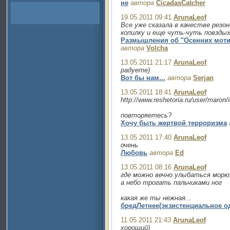
не
автора
CicadasCatcher
19.05.2011 09:41
ArunaLeof
Все уже сказала в качестве резо
копилку и еще чуть-чуть повзды
Размышления об "Осенних мотив
автора
Volcha
13.05.2011 21:17
ArunaLeof
радуете)
Вот бы нам...
автора
Serjan
13.05.2011 18:41
ArunaLeof
http://www.reshetoria.ru/user/maro
повторяетесь?
Хочу быть жертвой терроризма
13.05.2011 17:40
ArunaLeof
очень
Любовь
автора
Ed
13.05.2011 08:16
ArunaLeof
где можно вечно улыбаться морю
а небо трогать пальчиками ног
какая же ты нежная...
бредЛетнее(экзистенциальное о
11.05.2011 21:43
ArunaLeof
хороший)