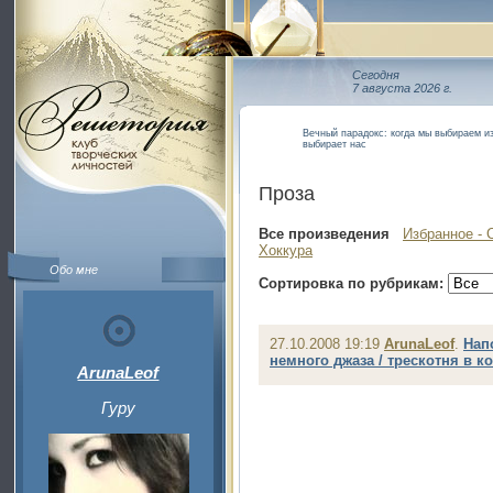
Сегодня
7 августа 2026 г.
Вечный парадокс: когда мы выбираем и
выбирает нас
Проза
Все произведения
Избранное - 
Хоккура
Обо мне
Сортировка по рубрикам:
27.10.2008 19:19
ArunaLeof
.
Нап
немного джаза / трескотня в к
ArunaLeof
Гуру