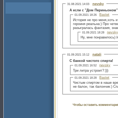
nevsky
31.08.2021 14:03
А если с "Дом Периньоном"
Bastet
01.09.2021 18:26
История не про меня,хоть и
героиня реальна:) Про четв
разыгралась фантазия, знае
nevsk
01.09.2021 18:28
Ну, мне понравилось) И
natali
01.09.2021 15:12
С банкой чистого спирта!
nevsky
01.09.2021 16:52
Три литра устроит?:)))
Bastet
01.09.2021 18:28
Чистым спиртом в наше вре
не балон, так балончик:) С
Чтобы оставить комментари