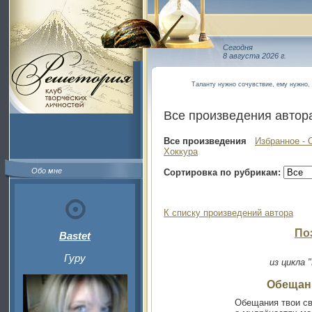
Сегодня
8 августа 2026 г.
Таланту нужно сочувствие, ему нужно, 
Все произведения автор
Все произведения
Избранное - 
Хоккура
Обо мне
Сортировка по рубрикам:
К списку произведений автора
По
Bastet
Гуру
из цикла 
Обещани
Обещания твои с