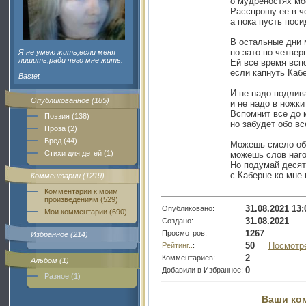
о мудрёностях мо
Расспрошу ее в ч
а пока пусть поси
В остальные дни
но зато по четвер
Я не умею жить,если меня
лишить,ради чего мне жить.
Ей все время всп
если капнуть Кабе
Bastet
И не надо подлив
Опубликованное (185)
и не надо в ножки
Вспомнит все до 
Поэзия (138)
но забудет обо вс
Проза (2)
Бред (44)
Можешь смело об
Стихи для детей (1)
можешь слов наго
Но подумай десят
с Каберне ко мне 
Комментарии (1219)
Комментарии к моим
произведениям (529)
31.08.2021 13:
Опубликовано:
Мои комментарии (690)
31.08.2021
Создано:
1267
Просмотров:
Избранное (214)
50
Посмотр
Рейтинг..
:
2
Комментариев:
Альбом (1)
0
Добавили в Избранное:
Разное (1)
Ваши ко