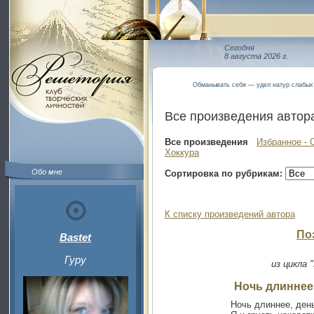
Сегодня
8 августа 2026 г.
Обманывать себя — удел натур слабых
Все произведения автор
Все произведения
Избранное - 
Хоккура
Обо мне
Сортировка по рубрикам:
К списку произведений автора
По
Bastet
Гуру
из цикла 
Ночь длиннее
Ночь длиннее, день