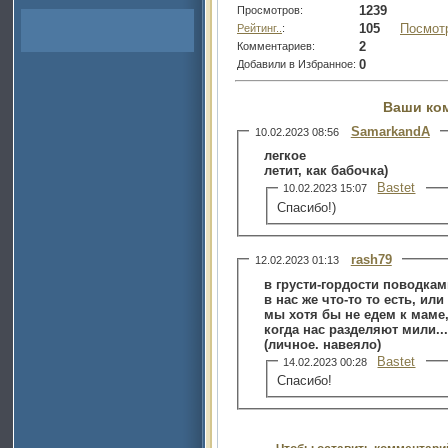
1239
Просмотров:
105
Посмот
Рейтинг..
:
2
Комментариев:
0
Добавили в Избранное:
Ваши ко
SamarkandA
10.02.2023 08:56
легкое
летит, как бабочка)
Bastet
10.02.2023 15:07
Спасибо!)
rash79
12.02.2023 01:13
в грусти-гордости поводками
в нас же что-то то есть, или
мы хотя бы не едем к маме
когда нас разделяют мили...
(личное. навеяло)
Bastet
14.02.2023 00:28
Спасибо!