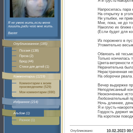
Я и грусть-накоро
Напросилась пара 
На открытку в угол
Ни улыбки, ни прив
Мне, пока, не до то
Я не умею жить,если меня
лишить,ради чего мне жить.
Накоплю их ближе к
(Если будет для ко
Bastet
Из порожнего в пус
Опубликованное (185)
Утомительно весь
Поэзия (138)
Обвязать её тесьм
Проза (2)
Только кончилась 
Бред (44)
Цвета-ветрености 
Стихи для детей (1)
Нерачительна был
Нерастраченная не
На оборочки рвала.
Комментарии (1219)
Комментарии к моим
Вечер выдержке п
произведениям (529)
Неподписанный кон
Мои комментарии (690)
Неоконченных исто
Любознательный п
Избранное (214)
Ночь длиннее, ден
Я и грусть-накоротк
Гордость держит м
Альбом (1)
На коротком поводк
Разное (1)
10.02.2023 00:
Опубликовано: