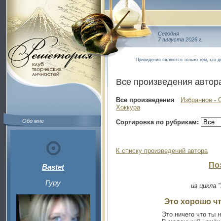
Сегодня
7 августа 2026 г.
Привидения являются только тем, кто д
Все произведения автор
Все произведения
Избранное - 
Хоккура
Обо мне
Сортировка по рубрикам:
К списку произведений автора
По
Bastet
Гуру
из цикла 
Это хорошо чт
Это ничего что ты 