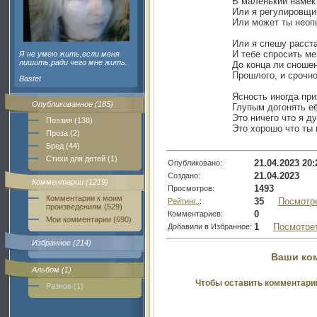
В маленький намёк
Или я регулировщи
Или может ты неоп
Или я спешу расст
И тебе спросить ме
Я не умею жить,если меня
лишить,ради чего мне жить.
До конца ли сноше
Прошлого, и срочно
Bastet
Ясность иногда пр
Опубликованное (185)
Глупым догонять е
Это ничего что я д
Поэзия (138)
Это хорошо что ты 
Проза (2)
Бред (44)
Стихи для детей (1)
21.04.2023 20:
Опубликовано:
21.04.2023
Создано:
Комментарии (1219)
1493
Просмотров:
Комментарии к моим
35
Посмотр
Рейтинг..
:
произведениям (529)
0
Комментариев:
Мои комментарии (690)
1
Посмотре
Добавили в Избранное:
Избранное (214)
Ваши ко
Альбом (1)
Чтобы оставить комментари
Разное (1)