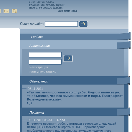
Тихо, тихо ползи,
Улитка, по склону Фудзи,
Вверх, до самых высот!
Кобаяси Исса
Поиск по сайту
О сайте
Авторизация
Регистрация
Напомнить пароль
Объявления
05.11.2011
«Так как меня прогоняют со службы, будто я пьянствую,
то объявляю, что все вы мошенники и воры. Телеграфист
Козьмодемьянский».
:-))
Приветы
06.11.2011 08:33
Rosa
В течение недели - грубо, с пятницы вечера до следующей
пятницы Вы можете выбрать ЛЮБОЕ произведение,
опубликованное у нас именно за текущую неделю и его