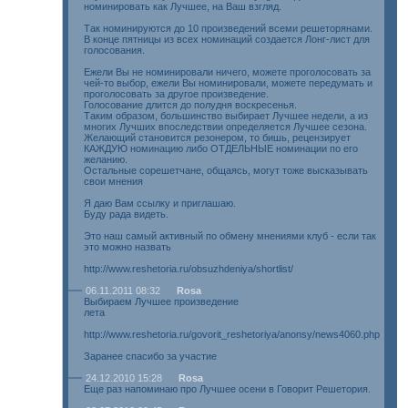
номинировать как Лучшее, на Ваш взгляд.
Так номинируются до 10 произведений всеми решеторянами.
В конце пятницы из всех номинаций создается Лонг-лист для
голосования.
Ежели Вы не номинировали ничего, можете проголосовать за
чей-то выбор, ежели Вы номинировали, можете передумать и
проголосовать за другое произведение.
Голосование длится до полудня воскресенья.
Таким образом, большинство выбирает Лучшее недели, а из
многих Лучших впоследствии определяется Лучшее сезона.
Желающий становится резонером, то бишь, рецензирует
КАЖДУЮ номинацию либо ОТДЕЛЬНЫЕ номинации по его
желанию.
Остальные сорешетчане, общаясь, могут тоже высказывать
свои мнения
Я даю Вам ссылку и приглашаю.
Буду рада видеть.
Это наш самый активный по обмену мнениями клуб - если так
это можно назвать
http://www.reshetoria.ru/obsuzhdeniya/shortlist/
06.11.2011 08:32
Rosa
Выбираем Лучшее произведение
лета
http://www.reshetoria.ru/govorit_reshetoriya/anonsy/news4060.php
Заранее спасибо за участие
24.12.2010 15:28
Rosa
Еще раз напоминаю про Лучшее осени в Говорит Решетория.