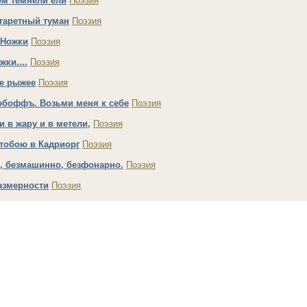
ом темнели ели
Поэзия
гаретный туман
Поэзия
 Ножки
Поэзия
жки....
Поэзия
е рыжее
Поэзия
юбоффъ. Возьми меня к себе
Поэзия
и в жару и в метели,
Поэзия
тобою в Кадриорг
Поэзия
, безмашинно, безфонарно.
Поэзия
азмерности
Поэзия