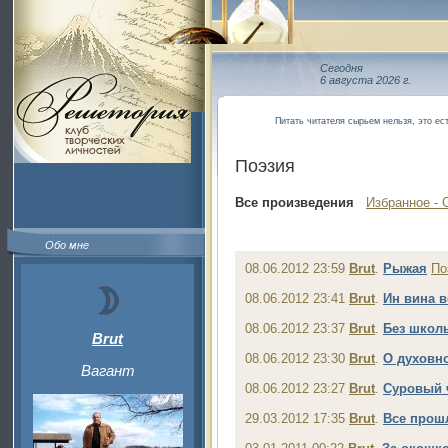
Сегодня
6 августа 2026 г.
Питать читателя сырьем нельзя, это ес
Поэзия
Все произведения
Избранное - 
Обо мне
08.06.2012 23:59
Brut
.
Рыжая
По
08.06.2012 23:41
Brut
.
Ин вина в
08.06.2012 23:37
Brut
.
Без школ
Brut
08.06.2012 23:30
Brut
.
О духовн
Вагант
08.06.2012 23:27
Brut
.
Суровый 
29.03.2012 17:35
Brut
.
Все прош