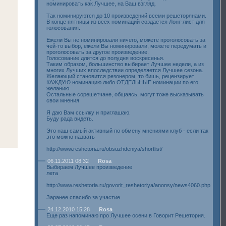
номинировать как Лучшее, на Ваш взгляд.
Так номинируются до 10 произведений всеми решеторянами.
В конце пятницы из всех номинаций создается Лонг-лист для
голосования.
Ежели Вы не номинировали ничего, можете проголосовать за
чей-то выбор, ежели Вы номинировали, можете передумать и
проголосовать за другое произведение.
Голосование длится до полудня воскресенья.
Таким образом, большинство выбирает Лучшее недели, а из
многих Лучших впоследствии определяется Лучшее сезона.
Желающий становится резонером, то бишь, рецензирует
КАЖДУЮ номинацию либо ОТДЕЛЬНЫЕ номинации по его
желанию.
Остальные сорешетчане, общаясь, могут тоже высказывать
свои мнения
Я даю Вам ссылку и приглашаю.
Буду рада видеть.
Это наш самый активный по обмену мнениями клуб - если так
это можно назвать
http://www.reshetoria.ru/obsuzhdeniya/shortlist/
06.11.2011 08:32
Rosa
Выбираем Лучшее произведение
лета
http://www.reshetoria.ru/govorit_reshetoriya/anonsy/news4060.php
Заранее спасибо за участие
24.12.2010 15:28
Rosa
Еще раз напоминаю про Лучшее осени в Говорит Решетория.