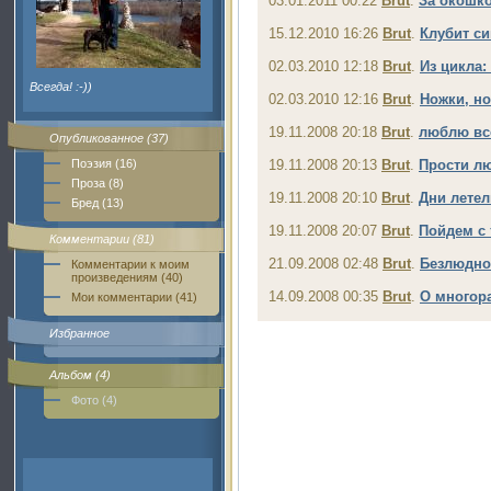
03.01.2011 00:22
Brut
.
За окошк
15.12.2010 16:26
Brut
.
Клубит си
02.03.2010 12:18
Brut
.
Из цикла:
Всегда! :-))
02.03.2010 12:16
Brut
.
Ножки, но
19.11.2008 20:18
Brut
.
люблю вс
Опубликованное (37)
Поэзия (16)
19.11.2008 20:13
Brut
.
Прости л
Проза (8)
19.11.2008 20:10
Brut
.
Дни летел
Бред (13)
19.11.2008 20:07
Brut
.
Пойдем с 
Комментарии (81)
21.09.2008 02:48
Brut
.
Безлюдно
Комментарии к моим
произведениям (40)
14.09.2008 00:35
Brut
.
О многор
Мои комментарии (41)
Избранное
Альбом (4)
Фото (4)