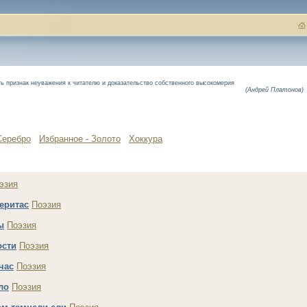
ть признак неуважения к читателю и доказательство собственного высокомерия
(Андрей Платонов)
Серебро
Избранное - Золото
Хоккура
эзия
еритас
Поэзия
ы
Поэзия
ости
Поэзия
час
Поэзия
ло
Поэзия