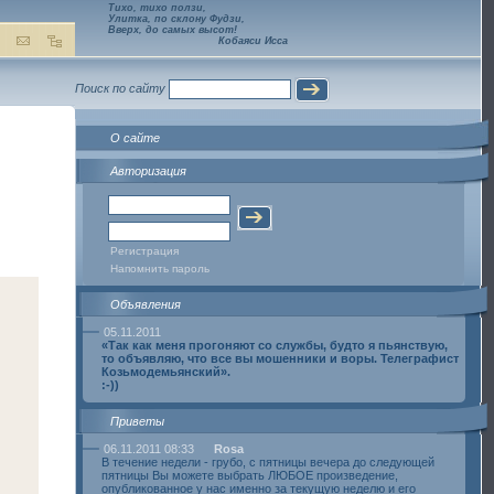
Тихо, тихо ползи,
Улитка, по склону Фудзи,
Вверх, до самых высот!
Кобаяси Исса
Поиск по сайту
О сайте
Авторизация
Регистрация
Напомнить пароль
Объявления
05.11.2011
«Так как меня прогоняют со службы, будто я пьянствую,
то объявляю, что все вы мошенники и воры. Телеграфист
Козьмодемьянский».
:-))
Приветы
06.11.2011 08:33
Rosa
В течение недели - грубо, с пятницы вечера до следующей
пятницы Вы можете выбрать ЛЮБОЕ произведение,
опубликованное у нас именно за текущую неделю и его