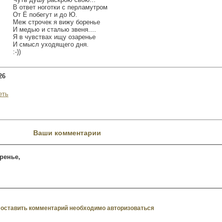
В ответ ноготки с перламутром
От Ё побегут и до Ю.
Меж строчек я вижу боренье
И медью и сталью звеня....
Я в чувствах ищу озаренье
И смысл уходящего дня.
:-))
26
еть
Ваши комментарии
оренье,
оставить комментарий необходимо авторизоваться