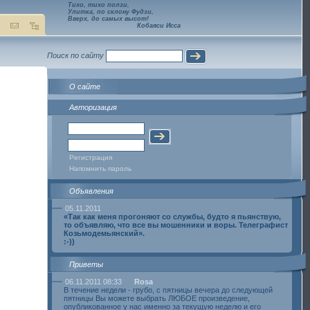
Тихо, тихо ползи,
Улитка, по склону Фудзи,
Вверх, до самых высот!
Кобаяси Исса
Поиск по сайту
О сайте
Авторизация
Регистрация
Напомнить пароль
Объявления
05.11.2011
«Так как меня прогоняют со службы, будто я пьянствую,
то объявляю, что все вы мошенники и воры. Телеграфист
Козьмодемьянский».
:-))
Приветы
06.11.2011 08:33
Rosa
В течение недели - грубо, с пятницы вечера до следующей
пятницы Вы можете выбрать ЛЮБОЕ произведение,
опубликованное у нас именно за текущую неделю и его