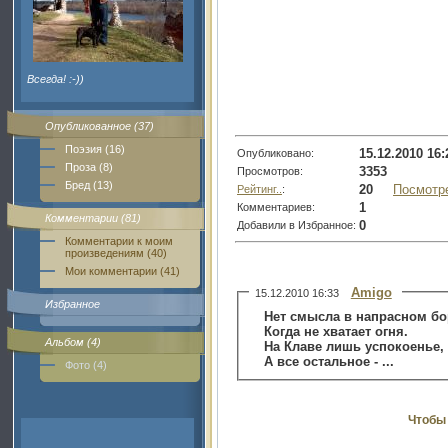
Всегда! :-))
Опубликованное (37)
Поэзия (16)
15.12.2010 16:
Опубликовано:
Проза (8)
3353
Просмотров:
Бред (13)
20
Посмотр
Рейтинг..
:
1
Комментариев:
Комментарии (81)
0
Добавили в Избранное:
Комментарии к моим
произведениям (40)
Мои комментарии (41)
Amigo
15.12.2010 16:33
Избранное
Нет смысла в напрасном б
Когда не хватает огня.
Альбом (4)
На Клаве лишь успокоенье,
А все остальное - ...
Фото (4)
Чтобы 