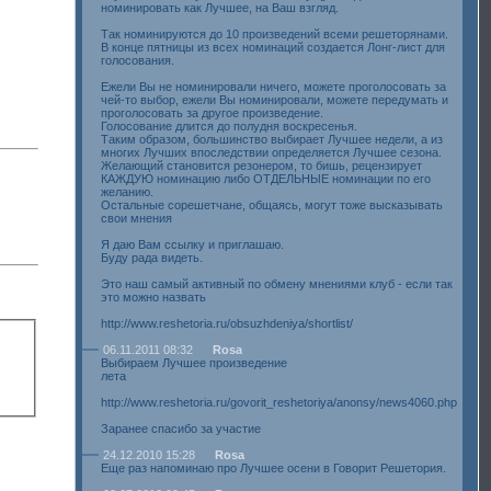
номинировать как Лучшее, на Ваш взгляд.
Так номинируются до 10 произведений всеми решеторянами.
В конце пятницы из всех номинаций создается Лонг-лист для
голосования.
Ежели Вы не номинировали ничего, можете проголосовать за
чей-то выбор, ежели Вы номинировали, можете передумать и
проголосовать за другое произведение.
Голосование длится до полудня воскресенья.
Таким образом, большинство выбирает Лучшее недели, а из
многих Лучших впоследствии определяется Лучшее сезона.
Желающий становится резонером, то бишь, рецензирует
КАЖДУЮ номинацию либо ОТДЕЛЬНЫЕ номинации по его
желанию.
Остальные сорешетчане, общаясь, могут тоже высказывать
свои мнения
Я даю Вам ссылку и приглашаю.
Буду рада видеть.
Это наш самый активный по обмену мнениями клуб - если так
это можно назвать
http://www.reshetoria.ru/obsuzhdeniya/shortlist/
06.11.2011 08:32
Rosa
Выбираем Лучшее произведение
лета
http://www.reshetoria.ru/govorit_reshetoriya/anonsy/news4060.php
Заранее спасибо за участие
24.12.2010 15:28
Rosa
Еще раз напоминаю про Лучшее осени в Говорит Решетория.