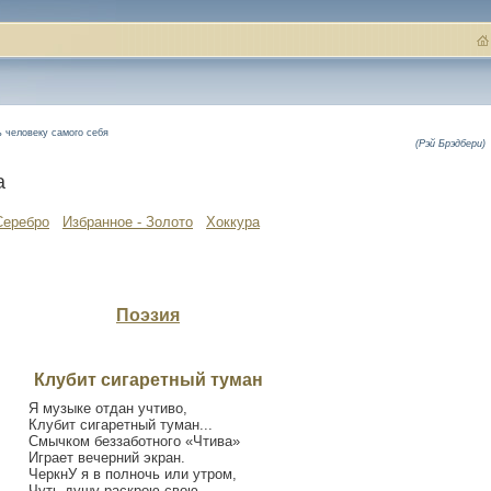
ь человеку самого себя
(Рэй Брэдбери)
а
Серебро
Избранное - Золото
Хоккура
Поэзия
Клубит сигаретный туман
Я музыке отдан учтиво,
Клубит сигаретный туман...
Смычком беззаботного «Чтива»
Играет вечерний экран.
ЧеркнУ я в полночь или утром,
Чуть душу раскрою свою...