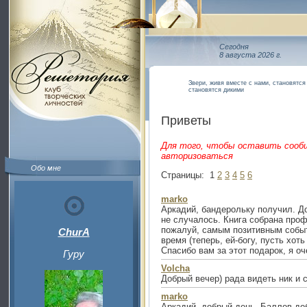
Сегодня
8 августа 2026 г.
Звери, живя вместе с нами, становятся
становятся дикими
Приветы
Для того, чтобы оставить сооб
авторизоваться
Обо мне
Страницы:
1
2
3
4
5
6
marko
Аркадий, бандерольку получил. До
не случалось. Книга собрана про
пожалуй, самым позитивным собы
ChurA
время (теперь, ей-богу, пусть хот
Спасибо вам за этот подарок, я оче
Гуру
Volcha
Добрый вечер) рада видеть ник и 
marko
Аркадий, добрый день. Баллов до