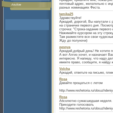
почтовый адрес, желательно с инд
Альбом
разных номинациях Феста.
tamika25
Здравствуйте!
Аркадий, дорогой, Вы напутали с
на страничке первого дня. Посмотр
строчка: "Строка-задание первого 
Нажимайте курсором на эту строку
Там разместите все свои чудесные 
Жду до полуночи)
pesnya
Аркадий,добрый день! Не хотите 
А вот Алгиз хочет, и назначает В
интересно. Я напишу, что надо дел
имеете право, сообщите, я найду к
Volcha
Аркадий, ответьте на письмо, плии
Rosa
Давайте прощаться с летом
http://www.reshetoria.ru/obsuzhdeniy
Rosa
Абсолютно сумасшедшая неделя.
Приходите голосовать
http://www.reshetoria.ru/obsuzhdeniya