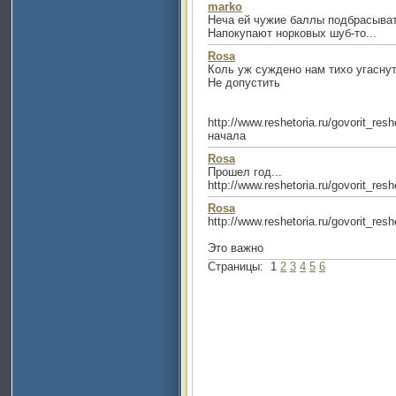
marko
Неча ей чужие баллы подбрасывать
Напокупают норковых шуб-то...
Rosa
Коль уж суждено нам тихо угаснуть,
Не допустить
http://www.reshetoria.ru/govorit_re
начала
Rosa
Прошел год...
http://www.reshetoria.ru/govorit_re
Rosa
http://www.reshetoria.ru/govorit_re
Это важно
Страницы:
1
2
3
4
5
6