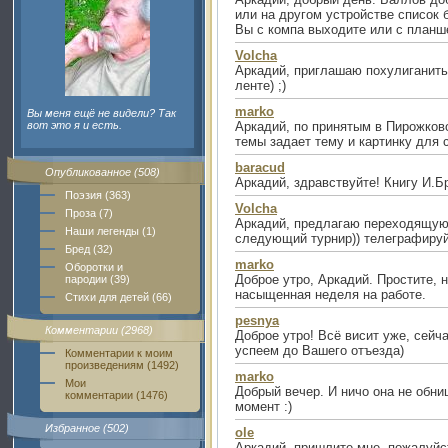
или на другом устройстве список
Вы с компа выходите или с планш
Volcha
Аркадий, приглашаю похулиганить 
ленте) ;)
marko
Вы меня ещё не видели? Так
вот это я и есть.
Аркадий, по принятым в Пирожков
темы задает тему и картинку для
baracud
Опубликованное (508)
Аркадий, здравствуйте! Книгу И.Б
Поэзия (363)
Volcha
Проза (7)
Аркадий, предлагаю переходящую 
Наши легенды (1)
следующий турнир)) телеграфируй
Бред (32)
marko
Оборотки и
Доброе утро, Аркадий. Простите, н
пародии (39)
насыщенная неделя на работе.
Стихи для детей (66)
pesnya
Комментарии (2968)
Доброе утро! Всё висит уже, сейч
успеем до Вашего отъезда)
Комментарии к моим
произведениям (1492)
marko
Мои
Добрый вечер. И ничо она не обни
комментарии (1476)
момент :)
Избранное (502)
ole
Аркадий, пришлите мне, пожалуйст