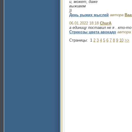
и, может, даже
выживем
))
День рыжих мыслей
автора
Baa
06.01.2022 18:18
ChurA
а единицу поставил не я . кто-то
Стрекозы цвета авокадо
автора
Страницы:
1
2
3
4
5
6
7
8
9
10
>>