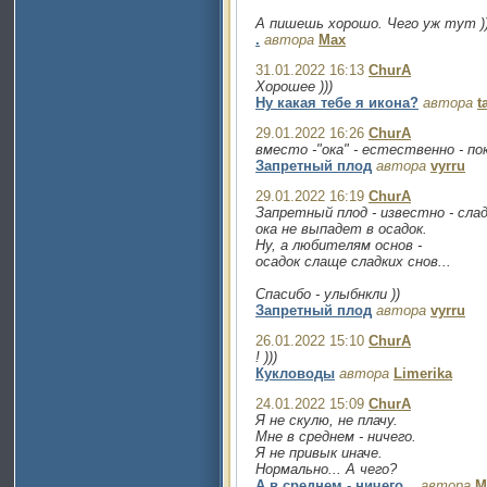
А пишешь хорошо. Чего уж тут )
.
автора
Max
31.01.2022 16:13
ChurA
Хорошее )))
Ну какая тебе я икона?
автора
t
29.01.2022 16:26
ChurA
вместо -"ока" - естественно - по
Запретный плод
автора
vyrru
29.01.2022 16:19
ChurA
Запретный плод - известно - слад
ока не выпадет в осадок.
Ну, а любителям основ -
осадок слаще сладких снов...
Спасибо - улыбнкли ))
Запретный плод
автора
vyrru
26.01.2022 15:10
ChurA
! )))
Кукловоды
автора
Limerika
24.01.2022 15:09
ChurA
Я не скулю, не плачу.
Мне в среднем - ничего.
Я не привык иначе.
Нормально... А чего?
А в среднем - ничего...
автора
M