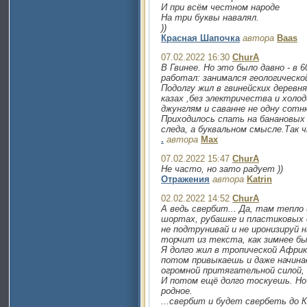
И при всём честном народе
На три буквы навалял.
))
Красная Шапочка
автора
Baas
07.02.2022 16:30
ChurA
В Гвинее. Но это было давно - в 
работал: занимался геологическо
Подолгу жил в гвинейских деревня
казах ,без электричества и холод
джунглям и саванне не одну со
Приходилось спать на банановых
следа, а буквальном смысле.Так 
.
автора
Max
07.02.2022 15:47
ChurA
Не часто, но зато радует ))
Отражения
автора
Katrin
02.02.2022 14:52
ChurA
А ведь свербит... Да, там тепло
шортах, рубашке и пластиковых с
не подтрунивай и не иронизируй н
торчит из текста, как зимнее бы
Я долго жил в тропической Африке
потом привыкаешь и даже начин
огромной притягательной силой, 
И потом ещё долго тоскуешь. Но
родное.
...свербит и будет свербеть до К