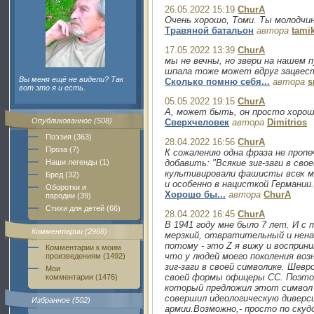
26.05.2022 15:19
ChurA
Очень хорошо, Томи. Ты молодчин
Травяной батальон
автора
tami
17.05.2022 13:39
ChurA
мы не вечны, но звери на нашем
шпала тоже может вдруг зацвести
Вы меня ещё не видели? Так
Сколько помню себя...
автора
s
вот это я и есть.
05.05.2022 19:15
ChurA
А, может быть, он просто хорош
Опубликованное (508)
Сверхчеловек
автора
Dimitrios
Поэзия (363)
28.04.2022 16:56
ChurA
Проза (7)
К сожалению одна фраза не пропе
Наши легенды (1)
добавить: "Всякие зиг-заги в сво
культивировали фашисты всех ма
Бред (32)
и особенно в нацисткой Германии.
Оборотки и
Хорошо бы...
автора
ChurA
пародии (39)
Стихи для детей (66)
28.04.2022 16:45
ChurA
В 1941 году мне было 7 лет. И с 
Комментарии (2968)
мерзкий, отвратительный и нен
потому - это Z я вижу и восприн
Комментарии к моим
что у людей моего поколения во
произведениям (1492)
зиг-заги в своей символике. Шевр
Мои
своей формы офицеры СС. Поэтом
комментарии (1476)
который предложил этот символ 
совершил идеологическую диверс
Избранное (502)
армии.Возможно,- просто по скуд