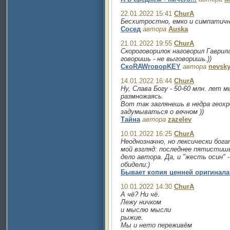
22.01.2022 15:41
ChurA
Бесхитростно, емко и симпатично
Сосед
автора
Auska
21.01.2022 19:55
ChurA
Скороговорилок наговорил Гаврила
говоришь - не выговоришь.))
СкоRAWговорKEY
автора
nevsk
14.01.2022 16:44
ChurA
Ну, Слава Богу - 50-60 млн. лет 
размножаясь.
Вот так заглянешь в недра геохр
задумываться о вечном ))
Тайна
автора
zazelev
10.01.2022 16:25
ChurA
Неоднозначно, но лексически бог
мой взгляд: последнее пятистишь
дело автора. Да, и "жесть осин" 
обидели:)
Бывает копия ценней оригинала 
10.01.2022 14:30
ChurA
А чё? Ни чё.
Лежу ничком
и мыслю мысли
рыжие.
Мы и нето переживём