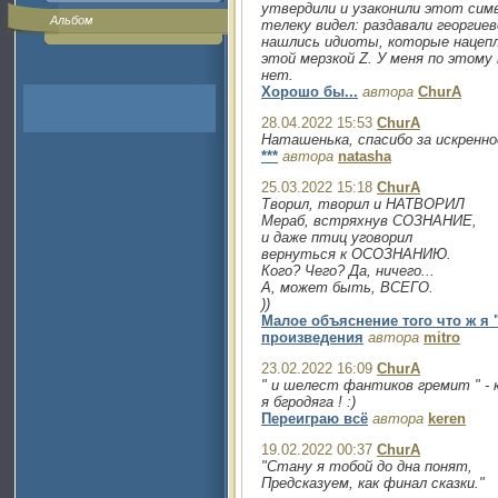
утвердили и узаконили этот симв
Альбом
телеку видел: раздавали георгиев
нашлись идиоты, которые нацепл
этой мерзкой Z. У меня по этому
нет.
Хорошо бы...
автора
ChurA
28.04.2022 15:53
ChurA
Наташенька, спасибо за искренно
***
автора
natasha
25.03.2022 15:18
ChurA
Творил, творил и НАТВОРИЛ
Мераб, встряхнув СОЗНАНИЕ,
и даже птиц уговорил
вернуться к ОСОЗНАНИЮ.
Кого? Чего? Да, ничего...
А, может быть, ВСЕГО.
))
Малое объяснение того что ж я 
произведения
автора
mitro
23.02.2022 16:09
ChurA
" и шелест фантиков гремит " - ка
я бгродяга ! :)
Переиграю всё
автора
keren
19.02.2022 00:37
ChurA
"Стану я тобой до дна понят,
Предсказуем, как финал сказки."