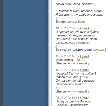
плохи твои дела, Володя :)
- Пропадёт мой интерес, Моня.
Я другим начну строить глазки.
))
Вечер
автора
Baas
19.02.2022 00:12
ChurA
И правильно. Не нужно будет
пальто. И старое притом.
На Свете Том земные люди
разгуливают голышом.
))
Вот удивительное дело
автора
15.02.2022 16:19
ChurA
экспромтик - без "е"
Оберег
автора
nevsky
15.02.2022 13:34
ChurA
Господь! Уж ты нас избавИ
(спаси ты наши уши!)
От наплетённой с визави
Велеречивой чуши.
))
Оберег
автора
nevsky
08.02.2022 16:41
ChurA
Не туда сходил Володя.
Словеса наколобродил