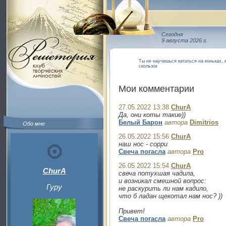
Сегодня
9 августа 2026 г.
Ты не научишься кататься на коньках,
скользок
Мои комментарии
27.05.2022 13:38
ChurA
Да, они коты такие))
Белый Барон
автора
Dimitrios
Обо мне
26.05.2022 15:56
ChurA
наш нос - сорри
Свеча погасла
автора
Pro
26.05.2022 15:54
ChurA
ChurA
свеча потухшая чадила,
и возникал смешной вопрос:
Гуру
не раскурить ли нам кадило,
что б ладан щекотал нам нос? ))
Привет!
Свеча погасла
автора
Pro