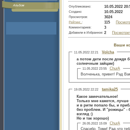
Альбом
10.05.2022 20:
Опубликовано:
10.05.2022
Создано:
3024
Просмотров:
115
Посмот
Рейтинг..
:
3
Комментариев:
2
Посмотре
Добавили в Избранное:
Ваши к
Volcha
11.05.2022 22:21
а потом дети после дождя 
солнечным зайцам)
ChurA
11.05.2022 23:55
Волченька, привет! Рад Вам
tamika25
19.05.2022 22:22
Какое замечательное!
Только мне кажется, лучше
и в ритм попало бы, и при
без проблем. И "рожицы" - 
взгляд :)
Но и так хорошо)
ChurA
26.05.2022 15:09
Спасибо, Томи! Рад,что теб