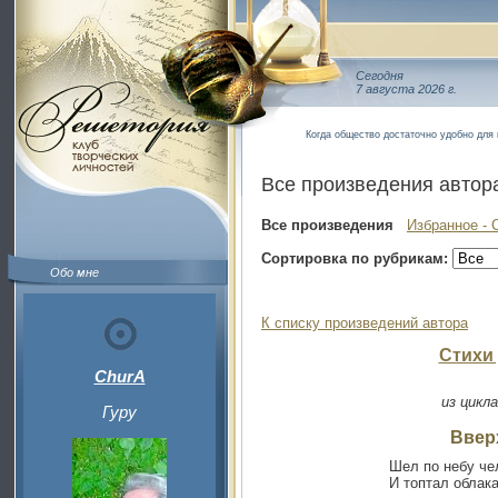
Сегодня
7 августа 2026 г.
Когда общество достаточно удобно для 
Все произведения автор
Все произведения
Избранное - 
Сортировка по рубрикам:
Обо мне
К списку произведений автора
Стихи 
ChurA
из цикл
Гуру
Ввер
Шел по небу че
И топтал облака