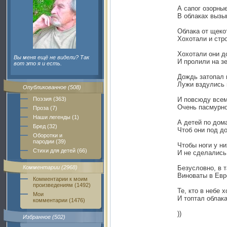
А сапог озорны
В облаках вызы
Облака от щеко
Хохотали и стр
Хохотали они д
Вы меня ещё не видели? Так
И пролили на з
вот это я и есть.
Дождь затопал 
Лужи вздулись 
Опубликованное (508)
Поэзия (363)
И повсюду всем
Очень пасмурно
Проза (7)
Наши легенды (1)
А детей по дом
Бред (32)
Чтоб они под д
Оборотки и
пародии (39)
Чтобы ноги у н
Стихи для детей (66)
И не сделались
Комментарии (2968)
Безусловно, в 
Виноваты в Евр
Комментарии к моим
произведениям (1492)
Те, кто в небе 
Мои
И топтал облака
комментарии (1476)
))
Избранное (502)