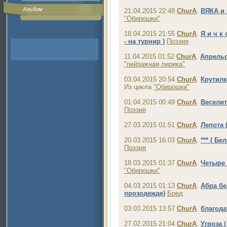
Альбом
21.04.2015 22:48
ChurA
.
ВЯКА и
"Обирошки"
18.04.2015 21:55
ChurA
.
Я и ч к
- на турнир )
Поэзия
11.04.2015 01:52
ChurA
.
Апрельс
"пейзажная лирика"
03.04.2015 20:54
ChurA
.
Крутилк
Из цикла
"Обирошки"
01.04.2015 00:49
ChurA
.
Веселит
Поэзия
27.03.2015 01:51
ChurA
.
Лепота 
20.03.2015 16:03
ChurA
.
*** ( Б
Поэзия
18.03.2015 01:37
ChurA
.
Четыре 
"Обирошки"
04.03.2015 01:13
ChurA
.
Абра бе
прозодежде)
Бред
03.03.2015 13:57
ChurA
.
благода
27.02.2015 21:04
ChurA
.
Угроза 