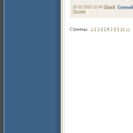
25.02.2015 21:04
ChurA
.
Сонный 
Поэзия
Страницы:
1
2
3
4
5
6
7
8
9
10
>>