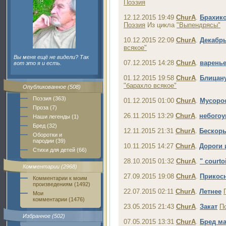
Поэзия
12.12.2015 19:49
ChurA
.
Брахико
Поэзия
Из цикла
"Выпендрясы"
10.12.2015 22:09
ChurA
.
Декабрь
всякое"
Вы меня ещё не видели? Так
07.12.2015 14:28
ChurA
.
варень
вот это я и есть.
01.12.2015 19:58
ChurA
.
Блицан
"барахло всякое"
Опубликованное (508)
Поэзия (363)
01.12.2015 01:00
ChurA
.
Мусорос
Проза (7)
26.11.2015 13:29
ChurA
.
небогоу
Наши легенды (1)
Бред (32)
12.11.2015 21:31
ChurA
.
Бескор
Оборотки и
пародии (39)
10.11.2015 14:27
ChurA
.
Дороги 
Стихи для детей (66)
28.10.2015 01:32
ChurA
.
" courto
Комментарии (2968)
27.09.2015 19:08
ChurA
.
Прикосн
Комментарии к моим
произведениям (1492)
22.07.2015 02:11
ChurA
.
Летнее
Мои
комментарии (1476)
23.05.2015 21:43
ChurA
.
Закат
П
Избранное (502)
07.05.2015 13:31
ChurA
.
Бред м