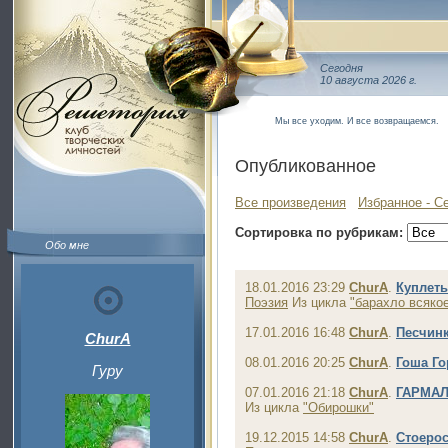
Сегодня
10 августа 2026 г.
Мы все уходим. И все возвращаемся.
Опубликованное
Все произведения
Избранное - С
Сортировка по рубрикам:
Обо мне
18.01.2016 23:29
ChurA
.
Куплеты 
Поэзия
Из цикла
"барахло всяко
17.01.2016 16:48
ChurA
.
Песчин
ChurA
08.01.2016 20:25
ChurA
.
Гоша Г
Гуру
07.01.2016 21:18
ChurA
.
ГАРМАЛ
Из цикла
"Обирошки"
19.12.2015 14:58
ChurA
.
Стоерос