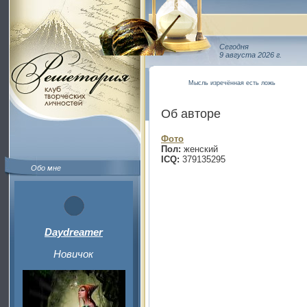
Сегодня
9 августа 2026 г.
Мысль изречённая есть ложь
Об авторе
Фото
Пол:
женский
ICQ:
379135295
Обо мне
Daydreamer
Новичок