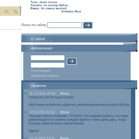
Тихо, тихо ползи,
Улитка, по склону Фудзи,
Вверх, до самых высот!
Кобаяси Исса
Поиск по сайту
О сайте
Авторизация
Регистрация
Напомнить пароль
Приветы
21.12.2011 20:40
Rosa
Голосуем ЗА Лучшее Осени
http://www.reshetoria.ru/govorit_reshetoriya/anonsy/news4145.php
12.12.2011 13:12
Rosa
Текущая Лента отражает ТОЛЬКО последнюю работу, поэтому
рекомендуется ставить каждую работу через день-два, тогда
больше шансов быть прочитанной.
Удачи!
12.12.2011 13:11
Rosa