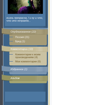
жизнь прекрасна..! и ну и что,
что это неправда...
Опубликованное (22)
Поэзия (21)
Бред (1)
Комментарии (10)
Комментарии к моим
произведениям (4)
Мои комментарии (6)
Избранное (1)
Альбом