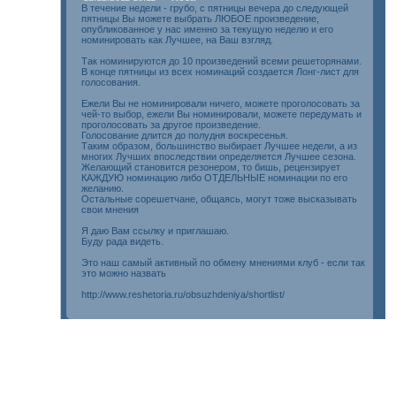
В течение недели - грубо, с пятницы вечера до следующей
пятницы Вы можете выбрать ЛЮБОЕ произведение,
опубликованное у нас именно за текущую неделю и его
номинировать как Лучшее, на Ваш взгляд.
Так номинируются до 10 произведений всеми решеторянами.
В конце пятницы из всех номинаций создается Лонг-лист для
голосования.
Ежели Вы не номинировали ничего, можете проголосовать за
чей-то выбор, ежели Вы номинировали, можете передумать и
проголосовать за другое произведение.
Голосование длится до полудня воскресенья.
Таким образом, большинство выбирает Лучшее недели, а из
многих Лучших впоследствии определяется Лучшее сезона.
Желающий становится резонером, то бишь, рецензирует
КАЖДУЮ номинацию либо ОТДЕЛЬНЫЕ номинации по его
желанию.
Остальные сорешетчане, общаясь, могут тоже высказывать
свои мнения
Я даю Вам ссылку и приглашаю.
Буду рада видеть.
Это наш самый активный по обмену мнениями клуб - если так
это можно назвать
http://www.reshetoria.ru/obsuzhdeniya/shortlist/