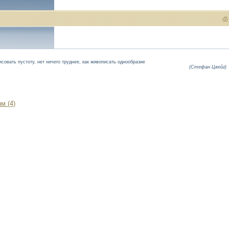
исовать пустоту, нет ничего труднее, как живописать однообразие
(Стефан Цвейг)
м (4)