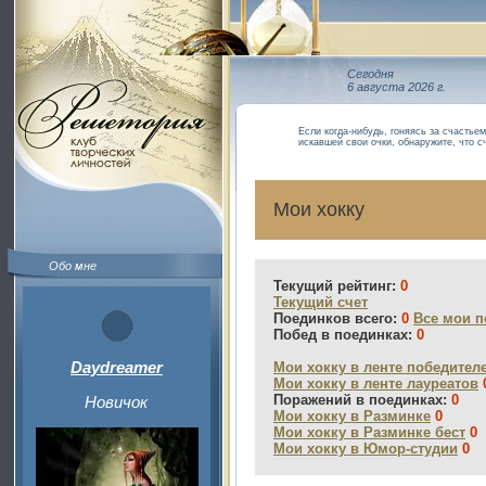
Сегодня
6 августа 2026 г.
Если когда-нибудь, гоняясь за счастьем
искавшей свои очки, обнаружите, что с
Мои хокку
Обо мне
Текущий рейтинг:
0
Текущий счет
Поединков всего:
0
Все мои п
Побед в поединках:
0
Daydreamer
Мои хокку в ленте победител
Мои хокку в ленте лауреатов
Поражений в поединках:
0
Новичок
Мои хокку в Разминке
0
Мои хокку в Разминке бест
0
Мои хокку в Юмор-студии
0