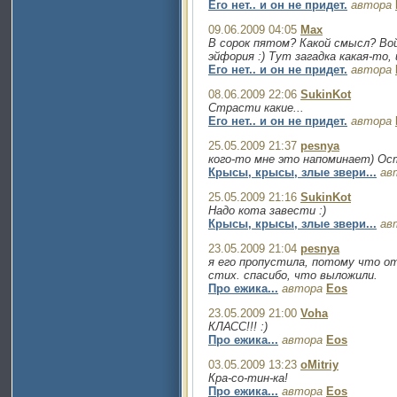
Его нет.. и он не придет.
автора
09.06.2009 04:05
Max
В сорок пятом? Какой смысл? Вой
эйфория :) Тут загадка какая-то, 
Его нет.. и он не придет.
автора
08.06.2009 22:06
SukinKot
Страсти какие...
Его нет.. и он не придет.
автора
25.05.2009 21:37
pesnya
кого-то мне это напоминает) Ост
Крысы, крысы, злые звери...
ав
25.05.2009 21:16
SukinKot
Надо кота завести :)
Крысы, крысы, злые звери...
ав
23.05.2009 21:04
pesnya
я его пропустила, потому что о
стих. спасибо, что выложили.
Про ежика...
автора
Eos
23.05.2009 21:00
Voha
КЛАСС!!! :)
Про ежика...
автора
Eos
03.05.2009 13:23
oMitriy
Кра-со-тин-ка!
Про ежика...
автора
Eos