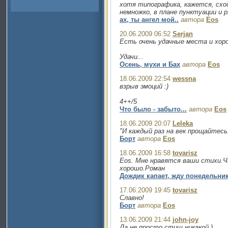
хотя типографика, кажется, схо
немножко, в плане пунктуации и ря
ах, ты ангел мой..
автора
Eos
20.06.2009 06:52
Serjan
Есть очень удачные места и хо
Удачи...
Осень, мухи и Бах
автора
Eos
18.06.2009 22:54
wessna
взрыв эмоций :)
4++/5
Что было - забыто...
автора
Eos
18.06.2009 20:07
Leleka
"И каждый раз на век прощайтесь.
Борт
автора
Eos
18.06.2009 16:58
tovarisz
Eos. Мне нравятся ваши стихи.Ч
хорошо.Роман
Дождик капает, жду понедельник
17.06.2009 19:45
tovarisz
Славно!
Борт
автора
Eos
13.06.2009 21:44
john-joy
Да не просто стиш никакой.)