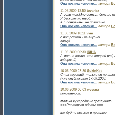
Она носила кепочки...
автора
E
11.06.2009 13:50
tovarisz
А если так:Мне деться больше не
Я бесконечно твой.
А с потрахами не поэтично.
Она носила кепочки...
автора
E
11.06.2009 10:11
vvm
с потрохами - не вкусно!
ворчу!
Она носила кепочки...
автора
E
11.06.2009 00:30
IRIHA
А мне не важно, что второй раз)
задорный)
Она носила кепочки...
автора
E
10.06.2009 23:39
SukinKot
Стих хороший, только он по втор
(уже опубликован 17.09.2008)
Она носила кепочки...
автора
E
10.06.2009 00:03
wessna
понравилось.
только чужеродным прозвучало:
===Расторгая обеты.===
как будто прыжок в прошлое