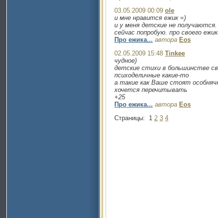
03.05.2009 00:09
ole
и мне нравится ежик =)
и у меня детские не получаются.
сейчас попробую. про своего ежик
Про ежика...
автора
Eos
02.05.2009 15:48
Tinkee
чудное)
детские стихи в большинстве св
психоделичные какие-то
а такие как Ваше стоят особнячк
хочется перечитывать
+25
Про ежика...
автора
Eos
Страницы:
1
2
3
4