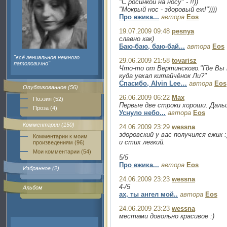
"С росинкой на носу" - !!))
"Мокрый нос - здоровый еж!"))))
Про ежика...
автора
Eos
19.07.2009 09:48
pesnya
славно как)
Баю-баю, баю-бай...
автора
Eos
"всё гениальное немного
29.06.2009 21:58
tovarisz
патологично"
Что-то от Вертинского."Где Вы 
куда уехал китайчёнок Ли?"
Спасибо, Alvin Lee…
автора
Eos
Опубликованное (56)
26.06.2009 06:22
Max
Поэзия (52)
Первые две строки хороши. Дальш
Проза (4)
Уснуло небо...
автора
Eos
Комментарии (150)
24.06.2009 23:29
wessna
здоровский у вас получился ежик :
Комментарии к моим
и стих легкий.
произведениям (96)
Мои комментарии (54)
5/5
Про ежика...
автора
Eos
Избранное (2)
24.06.2009 23:23
wessna
4-/5
Альбом
ах, ты ангел мой..
автора
Eos
24.06.2009 23:23
wessna
местами довольно красивое :)