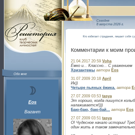
Сегодня
8 августа 2026 г.
Кто избегает страдания, лишает себя с
Комментарии к моим пр
21.04.2017 20:59
Voha
Ёмко и... Классно... С уважением
Хризантемы
автора
Eos
Обо мне
31.07.2009 20:18
April
Ик))
Четыре пьяных ёжика.
автора
E
27.07.2009 03:53
tasya
Эт хорошо, когда пишутся колыб
Eos
налаживается!)))
Баю-баю, баю-бай...
автора
Eos
Вагант
27.07.2009 03:51
tasya
О! Чудесное начало истории! Тре
один жить в таком замечательном