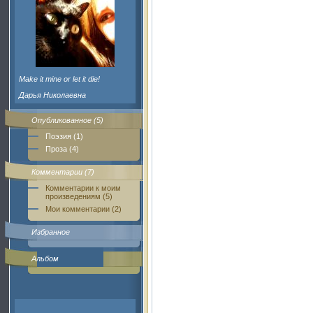
Make it mine or let it die!
Дарья Николаевна
Опубликованное (5)
Поэзия (1)
Проза (4)
Комментарии (7)
Комментарии к моим
произведениям (5)
Мои комментарии (2)
Избранное
Альбом