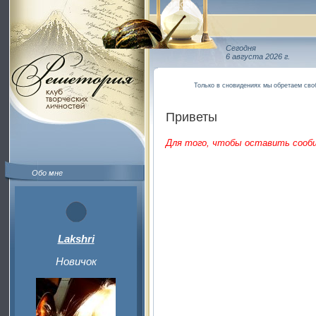
Сегодня
6 августа 2026 г.
Только в сновидениях мы обретаем своб
Приветы
Для того, чтобы оставить сооб
Обо мне
Lakshri
Новичок