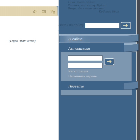
Тихо, тихо ползи,
Улитка, по склону Фудзи,
Вверх, до самых высот!
Кобаяси Исса
Поиск по сайту
О сайте
(Терри Пратчетт)
Авторизация
Регистрация
Напомнить пароль
Приветы