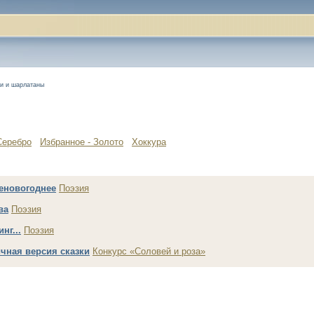
ки и шарлатаны
Серебро
Избранное - Золото
Хоккура
еновогоднее
Поэзия
ва
Поэзия
нг...
Поэзия
чная версия сказки
Конкурс «Соловей и роза»