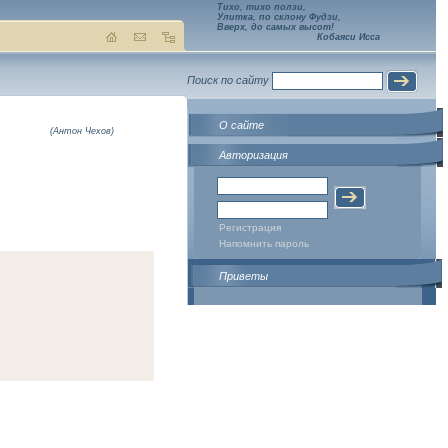
Тихо, тихо ползи,
Улитка, по склону Фудзи,
Вверх, до самых высот!
Кобаяси Исса
Поиск по сайту
О сайте
(Антон Чехов)
Авторизация
Регистрация
Напомнить пароль
Приветы