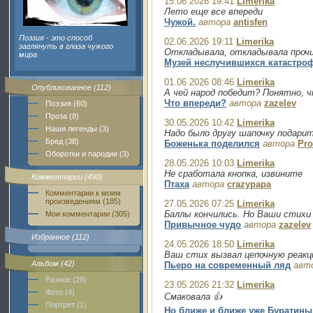
15.06.2026 19:41
Limerika
Лето еще все впереди
Чужой.
автора
antisfen
Поэзия - это способ
02.06.2026 19:11
Limerika
заглянуть в глаза чужого
Откладывала, откладывала прочи
мира
Музей неслучившихся катастро
01.06.2026 08:46
Limerika
Опубликованное (112)
А чей народ победит? Понятно, 
Что впереди?
автора
zazelev
Поэзия (60)
Проза (8)
30.05.2026 10:42
Limerika
Наши легенды (3)
Надо было другу шапочку подари
Бред (38)
Боженька поделился
автора
Pro
Оборотки и пародии (3)
28.05.2026 10:03
Limerika
Не сработала кнопка, извините
Комментарии (490)
Птаха
автора
crazypapa
Комментарии к моим
произведениям (185)
27.05.2026 07:25
Limerika
Баллы кончились. Но Ваши стихи
Мои комментарии (305)
Привычное чудо
автора
zazelev
Избранное (112)
24.05.2026 18:50
Limerika
Ваш стих вызвал цепочную реак
Альбом (42)
Пьеро на современный ляд
авт
Разное (28)
23.05.2026 21:32
Limerika
Фото (4)
Смаковала 👍
Портрет (1)
Но ближе и ближе уже Буратины