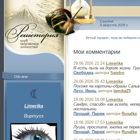
Сегодня
6 августа 2026 г.
Вечный парадокс: когда мы выбираем и
Мои комментарии
29.06.2026 21:24
Limerika
Я есть пыль на дороге жизни. Гр
Свободна
автора
Sandro
Обо мне
24.06.2026 05:43
Limerika
Похоже на картины-образы Сальв
Лето. Июнь
автора
tamika25
18.06.2026 18:08
Limerika
Сандро, спасибо- как всегда, не
Limerika
ностальгии.
Прощай, Париж
автора
Rusalka
Виртуоз
18.06.2026 17:53
Limerika
Луиза, простите, кнопка не пере
Прощай, Париж
автора
Rusalka