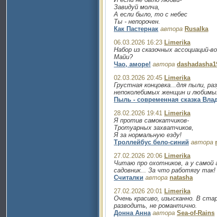
Завидуй молча,
А если было, то с небес
Ты - непорочен.
Как Пастернак
автора
Rusalka
06.03.2026 16:23
Limerika
Набор из сказочных ассоциаций-в
Майи?
Чао, аморе!
автора
dashadasha1
02.03.2026 20:45
Limerika
Грустная концовка...для пыли, ра
непоколебимых женщин и любимы
Пыль - современная сказка Вл
28.02.2026 19:41
Limerika
Я против самокатчиков-
Тротуарных захватчиков,
Я за нормальную езду!
Троллейбус бело-синий
автора
27.02.2026 20:06
Limerika
Читаю про охотников, а у самой г
садовник... За что работягу так!
Считалки
автора
natasha
27.02.2026 20:01
Limerika
Очень красиво, изысканно. В ста
разводить, не романтично.
Донна Анна
автора
Sea-of-Rains