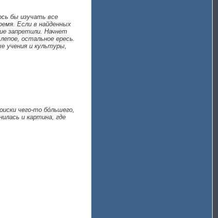
ось бы изучать все
ремя. Если в найденных
сие запретили. Начнет
слепое, остальное ересь.
е учения и культуры,
иски чего-то бо́льшего,
илась и картина, где