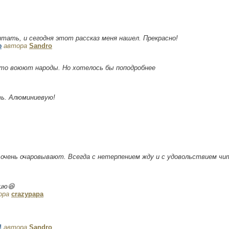
тать, и сегодня этот рассказ меня нашел. Прекрасно!
ф
автора
Sandro
что воюют народы. Но хотелось бы поподробнее
ть. Алюминиевую!
 очень очаровывают. Всегда с нетерпением жду и с удовольствием чи
цию😆
ора
crazypapa
!
автора
Sandro