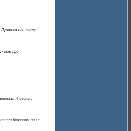
з Лунтика или пчелки
сказки про
авилось. И бедный
мленно бензином огонь