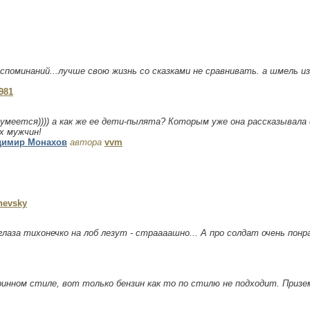
оспоминаний...лучше свою жизнь со сказками не сравнивать. а шмель и
981
зумеется)))) а как же ее дети-пылята? Которым уже она рассказывала 
х мужчин!
адимир Монахов
автора
vvm
nevsky
лаза тихонечко на лоб лезут - страааашно... А про солдат очень понр
ринном стиле, вот только бензин как то по стилю не подходит. Призе