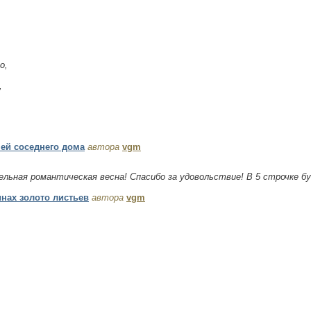
о,
,
ей соседнего дома
автора
vgm
ельная романтическая весна! Спасибо за удовольствие! В 5 строчке бу
инах золото листьев
автора
vgm