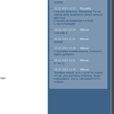
912800
31.12.2023 19:55
Rusalka
Спасибо большое, Лимерика! Ты на
самом деле выделила самые ценные
картины)
Спасибо за внимание и отзыв!
С наступающим!
28.06.2023 20:59
Mikow
Спасибо !)
05.05.2023 11:19
Mikow
459660
13.03.2023 16:28
Mikow
С баллами ошибка вышла ,попросил
марко добавить
09.03.2023 19:11
Mikow
97 44 72
09.03.2023 13:39
Mikow
Телефон новый ,все с нуля.Но номер
тот же ,все контакты утеряны .Будут
таю.
спрашивать ,пусть связываются со
старым.