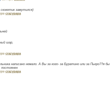
о сюжетик замутился)
ора
crazypapa
,
льней
ный шар,
ора
crazypapa
ьника написано немало. А Вы за кого- за Буратино или за Пьеро??я б
ы постоянен
ора
crazypapa