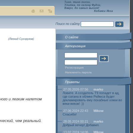
Тихо, тихо ползи,
Улитка, по склону Фудзи,
Вверх, до самых высот!
Кобаяси Исса
Поиск по сайту
О сайте
(Леонид Сухоруков)
Авторизация
Регистрация
Напомнить пароль
Приветы
27.05.2026 07:56
marko
Ловите. А создатель Т9 попадет в ад,
где сатана в облике Реймса будет
ного и легким налетом
декламировать ему похабные хокки во
веки веков! :))
27.06.2024 22:43
Mikow
Спасибо!
ический, чем реальный.
28.05.2024 00:21
marko
Добрый вечер! Добавил.
13.02.2024 14:06
Mikow