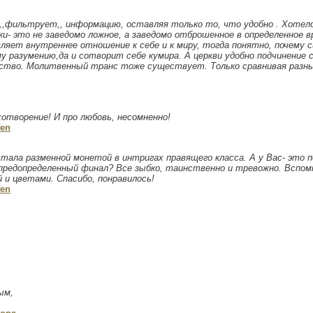
 ,,фильтрует,, информацию, оставляя только то, что удобно . Хотел
ки- это не заведомо ложное, а заведомо отброшенное в определенное в
ляет внутреннее отношение к себе и к миру, тогда понятно, почему 
му разумению,да и сотворит себе кумира. А церкви удобно подчинение 
нство. Молитвенный транс тоже существует. Только сравнивая разны
отворение! И про любовь, несомненно!
fen
тала разменной монетой в интригах правящего класса. А у Вас- это по
редопределенный финал? Все зыбко, таинственно и тревожно. Вспомн
 и цветами. Спасибо, понравилось!
fen
ым,