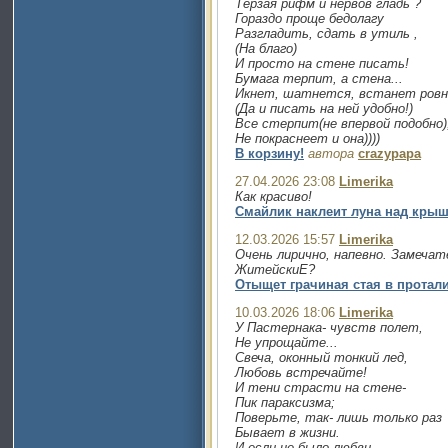
Терзая рифм и нервов гладь ?
Гораздо проще бедолагу
Разгладить, сдать в утиль ,
(На благо)
И просто на стене писать!
Бумага терпит, а стена...
Икнет, шатнется, встанет ровн
(Да и писать на ней удобно!)
Все стерпит(не впервой подобно)
Не покраснеет и она))))
В корзину!
автора
crazypapa
27.04.2026 23:08
Limerika
Как красиво!
Смайлик наклеит луна над крыш
12.03.2026 15:57
Limerika
Очень лирично, напевно. Замечат
ЖитейскиЕ?
Отыщет грачиная стая в протал
10.03.2026 18:06
Limerika
У Пастернака- чувств полет,
Не упрощайте...
Свеча, оконный тонкий лед,
Любовь встречайте!
И тени страсти на стене-
Пик параксизма;
Поверьте, так- лишь только раз
Бывает в жизни.
И если не было любви-