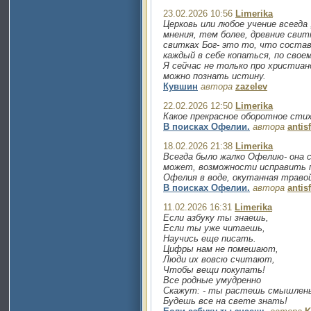
23.02.2026 10:56
Limerika
Церковь или любое учение всегда
мнения, тем более, древние свит
свитках Бог- это то, что состав
каждый в себе копаться, по свое
Я сейчас не только про христиа
можно познать истину.
Кувшин
автора
zazelev
22.02.2026 12:50
Limerika
Какое прекрасное оборотное стих
В поисках Офелии.
автора
antis
18.02.2026 21:38
Limerika
Всегда было жалко Офелию- она с
может, возможности исправить п
Офелия в воде, окутанная травой
В поисках Офелии.
автора
antis
11.02.2026 16:31
Limerika
Если азбуку ты знаешь,
Если ты уже читаешь,
Научись еще писать.
Цифры нам не помешают,
Люди их вовсю считают,
Чтобы вещи покупать!
Все родные умудренно
Скажут: - ты растешь смышлен
Будешь все на свете знать!