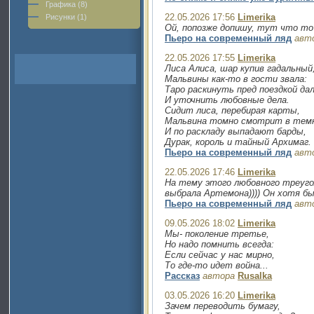
Графика (8)
22.05.2026 17:56
Limerika
Рисунки (1)
Ой, попозже допишу, тут что т
Пьеро на современный ляд
авт
22.05.2026 17:55
Limerika
Лиса Алиса, шар купив гадальный
Мальвины как-то в гости звала:
Таро раскинуть пред поездкой да
И уточнить любовные дела.
Сидит лиса, перебирая карты,
Мальвина томно смотрит в тем
И по раскладу выпадают барды,
Дурак, король и тайный Архимаг.
Пьеро на современный ляд
авт
22.05.2026 17:46
Limerika
На тему этого любовного треугол
выбрала Артемона)))) Он хотя б
Пьеро на современный ляд
авт
09.05.2026 18:02
Limerika
Мы- поколение третье,
Но надо помнить всегда:
Если сейчас у нас мирно,
То где-то идет война...
Рассказ
автора
Rusalka
03.05.2026 16:20
Limerika
Зачем переводить бумагу,