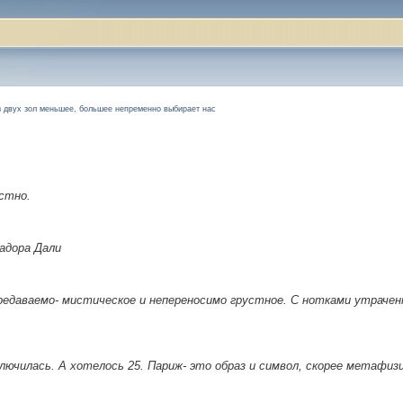
з двух зол меньшее, большее непременно выбирает нас
устно.
адора Дали
передаваемо- мистическое и непереносимо грустное. С нотками утрачен
ключилась. А хотелось 25. Париж- это образ и символ, скорее метафиз