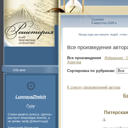
Сегодня
6 августа 2026 г.
Иногда надо рассмешить людей, чтобы 
Все произведения автор
Все произведения
Избранное - 
Хоккура
Обо мне
Сортировка по рубрикам:
К списку произведений автора
Б
LunnayaZhelch
Гуру
Питерская
Слова громче голоса. Цветы
растут благодаря дождю, а
-1-
не грому (м/ф Добытчица)
Александр Фральцов