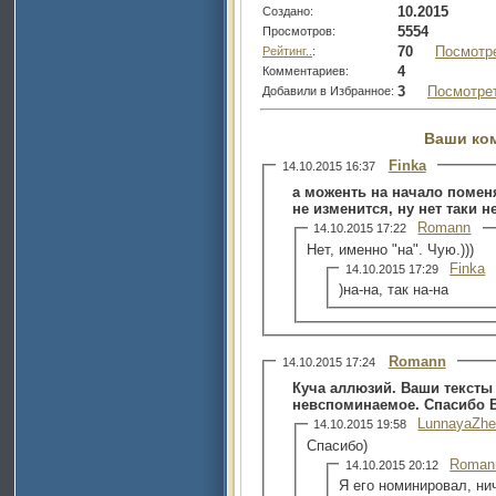
10.2015
Создано:
5554
Просмотров:
70
Посмотр
Рейтинг..
:
4
Комментариев:
3
Посмотре
Добавили в Избранное:
Ваши ко
Finka
14.10.2015 16:37
а моженть на начало поменя
не изменится, ну нет таки н
Romann
14.10.2015 17:22
Нет, именно "на". Чую.)))
Finka
14.10.2015 17:29
)на-на, так на-на
Romann
14.10.2015 17:24
Куча аллюзий. Ваши тексты
невспоминаемое. Спасибо В
LunnayaZhe
14.10.2015 19:58
Спасибо)
Roman
14.10.2015 20:12
Я его номинировал, ни