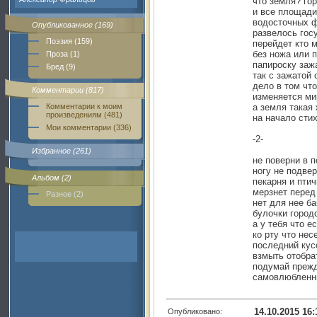
что земля? го
и все площади
водосточных 
Опубликованное (169)
развелось гос
Поэзия (159)
перейдет кто 
без ножа или 
Проза (1)
папироску заж
Бред (9)
так с зажатой 
дело в том чт
Комментарии (817)
изменяется ми
Комментарии к моим
а земля такая
произведениям (481)
на начало сти
Мои комментарии (336)
-2-
Избранное (261)
не поверни в 
ногу не подве
Альбом (2)
пекарня и пти
мерзнет перед
Разное (2)
нет для нее ба
булочки город
а у тебя что е
ко рту что нес
последний кус
взмыть отобрат
подумай прежд
самовлюбленн
14.10.2015 16:
Опубликовано: