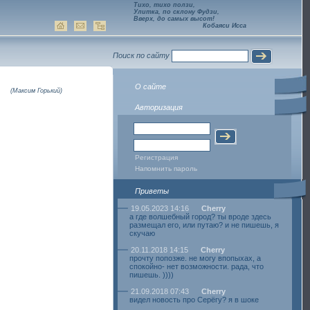
Тихо, тихо ползи,
Улитка, по склону Фудзи,
Вверх, до самых высот!
Кобаяси Исса
Поиск по сайту
О сайте
(Максим Горький)
Авторизация
Регистрация
Напомнить пароль
Приветы
19.05.2023 14:16
Cherry
а где волшебный город? ты вроде здесь
размещал его, или путаю? и не пишешь, я
скучаю
20.11.2018 14:15
Cherry
прочту попозже. не могу впопыхах, а
спокойно- нет возможности. рада, что
пишешь. ))))
21.09.2018 07:43
Cherry
видел новость про Серёгу? я в шоке