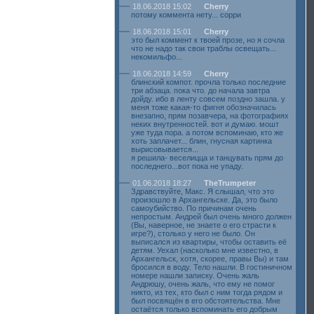
18.06.2018 15:02
Cherry
потому коммента нету... сорри
18.06.2018 15:01
Cherry
это был коммент к твоей прозе, но я сочла
что не надо так свои траблы освещать...
некомильфо...
18.06.2018 14:59
Cherry
блинский компот. прочла только последние
три абзаца. пока что. до начала завтра
дойду. ибо в ленту совсем поздно зашла. у
меня тоже какая-то фигня обозначилась
внезапно, прям позавчера, на фотографиях
неких внутренностей. вот и думаю. мошт
уже туда пора. а потом вспоминаю, кто же
хоть заплачет... блин, гнусная картинка
вырисовывается...
я решила- веселицца и танцувать прям до
последнего...вот пока не упаду.
01.06.2018 18:27
TheTrumpeter
Здравствуйте, Макс. Я слышал, что это
произошло в Архангельске. Да, это было
самоубийство. По причинам очень
непростым. Андрей был очень много должен
(Вы, наверное, не знаете о его страсти к
игре?), столько у него не было. Он
выписался из квартиры, чтобы оставить её
детям. Уехал (насколько мне известно, в
Архангельск, хотя, скорее, правы Вы) и там
бросился в воду. Тело нашли. В гостиничном
номере нашли записку. Очень жаль
Андрюшу, очень жаль, что ему не помог
никто, из тех, кто был с ним тогда рядом и
был посвящён в его обстоятельства. Мне
остаётся только вспоминать его добрым