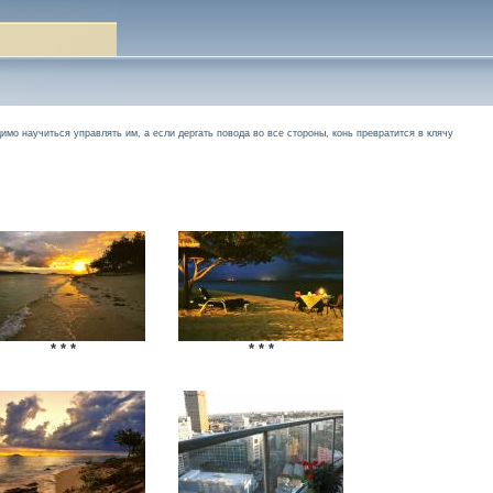
имо научиться управлять им, а если дергать повода во все стороны, конь превратится в клячу
* * *
* * *