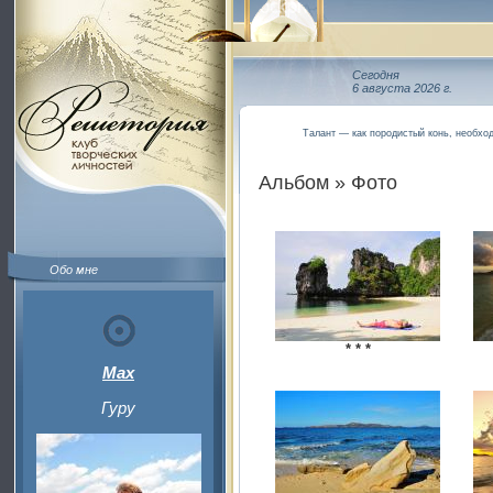
Сегодня
6 августа 2026 г.
Талант — как породистый конь, необход
Альбом » Фото
Обо мне
* * *
Max
Гуру