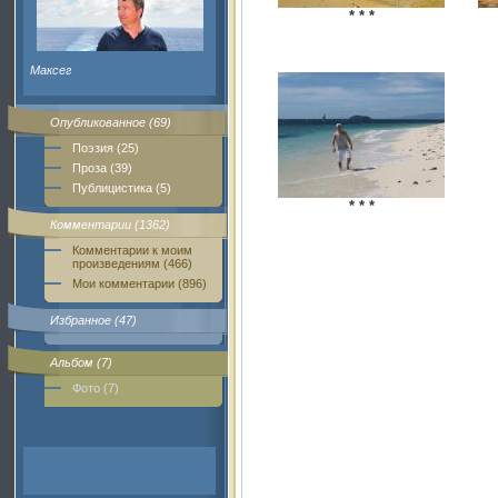
* * *
Максег
Опубликованное (69)
Поэзия (25)
Проза (39)
Публицистика (5)
* * *
Комментарии (1362)
Комментарии к моим
произведениям (466)
Мои комментарии (896)
Избранное (47)
Альбом (7)
Фото (7)