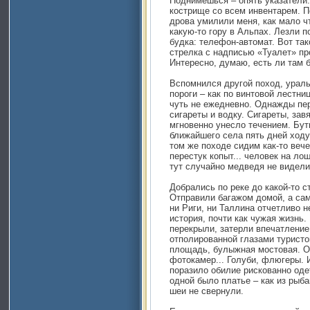
Поднимешься – опять указатели.
кострище со всем инвентарем. П
дрова умилили меня, как мало ч
какую-то гору в Альпах. Лезли п
будка: телефон-автомат. Вот та
стрелка с надписью «Туалет» п
Интересно, думаю, есть ли там 
Вспомнился другой поход, ураль
пороги – как по винтовой лестн
чуть не ежедневно. Однажды пер
сигареты и водку. Сигареты, за
мгновенно унесло течением. Бут
ближайшего села пять дней ходу.
том же походе сидим как-то вече
перестук копыт... человек на лош
тут случайно медведя не видели
Добрались по реке до какой-то с
Отправили багажом домой, а сам
ни Риги, ни Таллина отчетливо 
история, почти как чужая жизнь.
перекрыли, затерли впечатлени
отполированной глазами туристо
площадь, булыжная мостовая. О
фотокамер... Голуби, флюгеры. 
поразило обилие рискованно оде
одной было платье – как из рыба
шеи не свернули.