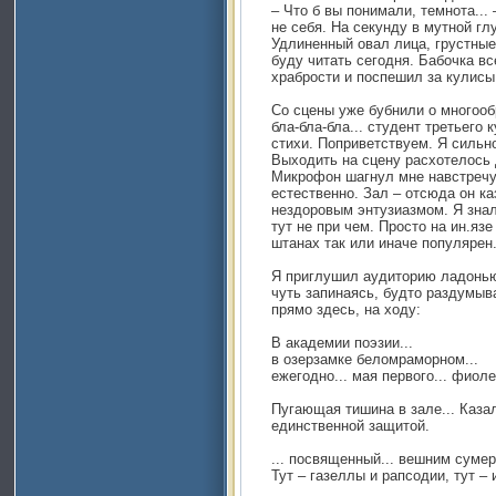
– Что б вы понимали, темнота...
не себя. На секунду в мутной глу
Удлиненный овал лица, грустные 
буду читать сегодня. Бабочка в
храбрости и поспешил за кулисы
Со сцены уже бубнили о многооб
бла-бла-бла... студент третьего
стихи. Поприветствуем. Я сильно
Выходить на сцену расхотелось 
Микрофон шагнул мне навстречу
естественно. Зал – отсюда он к
нездоровым энтузиазмом. Я знал
тут не при чем. Просто на ин.яз
штанах так или иначе популярен
Я приглушил аудиторию ладонью
чуть запинаясь, будто раздумыв
прямо здесь, на ходу:
В академии поэзии...
в озерзамке беломраморном...
ежегодно... мая первого... фиоле
Пугающая тишина в зале... Каза
единственной защитой.
... посвященный... вешним суме
Тут – газеллы и рапсодии, тут – 