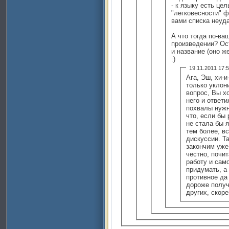
- к языку есть цел
"легковесности" 
вами списка неуд
А что тогда по-ва
произведении? Ос
и название (оно ж
:)
19.11.2011 17
Ага, Эш, хи-и
только уклони
вопрос, Вы хо
него и ответ
похвалы нужны
что, если бы
не стала бы я
тем более, вс
дискуссии. Та
закончим уже.
честно, почи
работу и само
придумать, а 
противное да
дороже получ
других, скоре