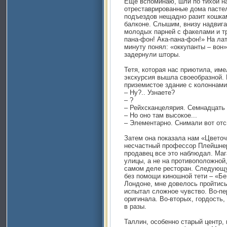
Еще вспоминаю, шли по тихой н
отреставрированные дома пастел
подъездов нещадно разит кошкам
балконе. Слышим, внизу надвига
молодых парней с факелами и тр
пана-фон! Ака-пана-фон!» На ла
минуту понял: «оккупанты – вон»
задернули шторы.
Тетя, которая нас приютила, име
экскурсия вышла своеобразной. 
приземистое здание с колоннами
– Ну?.. Узнаете?
– ?
– Рейхсканцелярия. Семнадцать 
– Но оно там высокое...
– Элементарно. Снимали вот отс
Затем она показала нам «Цветоч
несчастный профессор Плейшнер.
продавец все это наблюдал. Маг
улицы, а не на противоположной,
самом деле ресторан. Следующу
без помощи киношной тети – «Бей
Лондоне, мне довелось пройтись
испытал сложное чувство. Во-пе
оригинала. Во-вторых, гордость,
в разы.
Таллин, особенно старый центр,