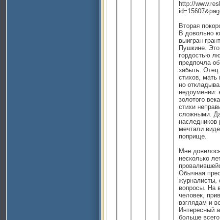
http://www.res
id=15607&pag
Вторая покор
В довольно ю
выигран гран
Пушкине. Это
гордостью лю
предпочла об
забыть. Отец 
стихов, мать 
но откладыва
недоумении: 
золотого век
стихи неправ
сложными. Да
наследников 
мечтали виде
поприще.
Мне довелось
несколько ле
провалившейс
Обычная прес
журналисты,
вопросы. На 
человек, при
взглядам и в
Интересный а
больше всего