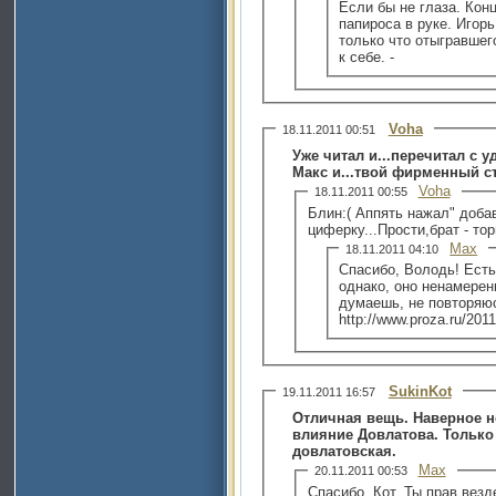
Если бы не глаза. Концерт
папироса в руке. Игор
только что отыгравшег
к себе. -
Voha
18.11.2011 00:51
Уже читал и...перечитал с 
Макс и...твой фирменный с
Voha
18.11.2011 00:55
Блин:( Аппять нажал" доба
циферку...Прости,брат - то
Max
18.11.2011 04:10
Спасибо, Володь! Есть
однако, оно ненамерен
думаешь, не повторяю
http://www.proza.ru/201
SukinKot
19.11.2011 16:57
Отличная вещь. Наверное не
влияние Довлатова. Только 
довлатовская.
Max
20.11.2011 00:53
Спасибо, Кот. Ты прав везде