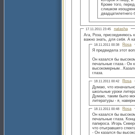
Кроме того, пере
слишком изощренн
двадцатилетнего б
natasha
17.11.2011 23:45
Ага, Роза, присоединяюсь 
важно знать, для себя. А к
Rosa
18.11.2011 00:38
Я предвидела этот воп
Он казался бы высоко
печальные глаза.- Он казался бы
высокомерным...Казал
глаза.
Rosa
18.11.2011 00:42
Думаю, что изначально
школьные уроки литера
Думаю, таким было мо
литературы - я, наверн
Rosa
18.11.2011 00:48
Он казался бы высоко
печальные глаза. Конц
папироса. Игорь Север
что отыгравшего спекта
- Он казался бы высокомерным...Казался бы,пожалуй.