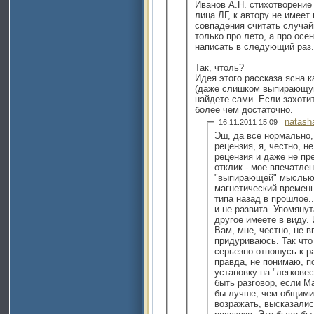
Иванов А.Н. стихотворение 
лица ЛГ, к автору не имеет
совпадения считать случай
только про лето, а про осе
написать в следующий раз.
Так, чтоль?
Идея этого рассказа ясна 
(даже слишком выпирающую 
найдете сами. Если захотит
более чем достаточно.
natash
16.11.2011 15:09
Эш, да все нормально, 
рецензия, я, честно, н
рецензия и даже не пр
отклик - мое впечатлен
"выпирающей" мыслью 
магнетический времен
типа назад в прошлое...
и не развита. Упомянут
другое имеете в виду. 
Вам, мне, честно, не в
придуриваюсь. Так что
серьезно отношусь к р
правда, не понимаю, п
установку на "легкове
быть разговор, если Ма
бы лучше, чем общими "красив
возражать, высказались бы 