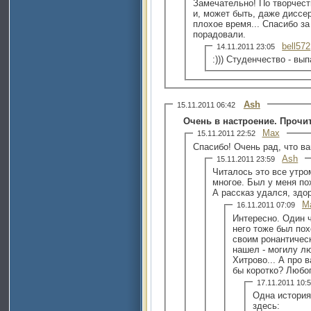
Замечательно! По творчес
и, может быть, даже диссер
плохое время... Спасибо за
порадовали.
bell572
14.11.2011 23:05
:))) Студенчество - вы
Ash
15.11.2011 06:42
Очень в настроение. Прочи
Max
15.11.2011 22:52
Спасибо! Очень рад, что ва
Ash
15.11.2011 23:59
Читалось это все утро
многое. Был у меня п
А рассказ удался, здо
M
16.11.2011 07:09
Интересно. Один ч
него тоже был пох
своим ронантическ
нашел - могилу л
Хитрово... А про 
бы коротко? Любоп
17.11.2011 10
Одна история
здесь: