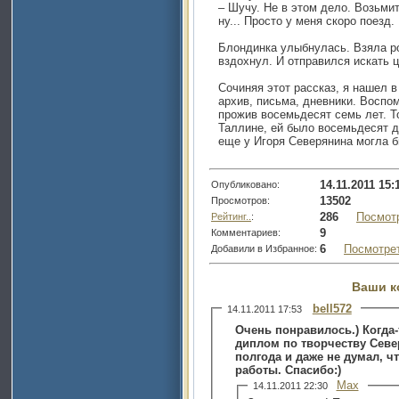
– Шучу. Не в этом дело. Возьмит
ну... Просто у меня скоро поезд.
Блондинка улыбнулась. Взяла ро
вздохнул. И отправился искать 
Сочиняя этот рассказ, я нашел в
архив, письма, дневники. Воспом
прожив восемьдесят семь лет. То
Таллине, ей было восемьдесят дв
еще у Игоря Северянина могла б
14.11.2011 15:
Опубликовано:
13502
Просмотров:
286
Посмот
Рейтинг..
:
9
Комментариев:
6
Посмотре
Добавили в Избранное:
Ваши к
bell572
14.11.2011 17:53
Очень понравилось.) Когда
диплом по творчеству Север
полгода и даже не думал, чт
работы. Спасибо:)
Max
14.11.2011 22:30