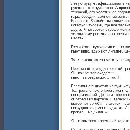
Левую руку я зафиксировал в к
руками – это вульгарно. А право
террасой, его эластичное подоби
парк, беседки, солнечные зонты.
Красивые, беззаботные люди, ст
богемной тусовки, где все талан
друга. К четвертой строфе мой г
эстрадному растягивал гласные,
местах.
Гости ходят кулуарами-и... возл
пьют вино, вдыхают лилии-и, це-
Тут я выхватил из пустоты неви
Проклинайте, люди трезвые! Гром
Я – как ректор aкадемии –
пью... за озерзамок... тост!
Бессильно выпустил из руки «фу
Театрально поклонился, меня сл
ненормальный. Декан и трое за
смотрели из партера. С галерки 
вытер пот со лба. Платочек – ва
нагрудного кармана пиджака. И 
пропел, «Клуб дам».
Я – в комфорта-абельной карете-
Страх разом отпустил меня. Нах