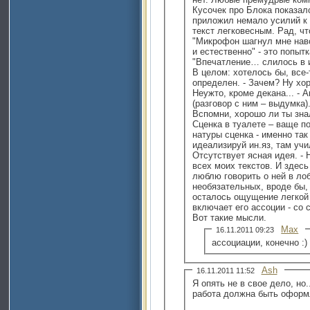
Кусочек про Блока показалс
приложил немало усилий к 
текст легковесным. Рад, что
"Микрофон шагнул мне навс
и естественно" - это попыт
"Впечатление… слилось в 
В целом: хотелось бы, все-
определен. - Зачем? Ну хор
Неужто, кроме декана... - 
(pазговор с ним – выдумка)
Вспомни, хорошо ли ты знал
Сценка в туалете – ваще п
натуры сценка - именно так
идеализируй ин.яз, там уч
Отсутствует ясная идея. - 
всех моих текстов. И здесь 
люблю говорить о ней в ло
необязательных, вроде бы,
осталось ощущение легкой 
включает его ассоции - со 
Вот такие мысли.
Max
16.11.2011 09:23
ассоциации, конечно :)
Ash
16.11.2011 11:52
Я опять не в свое дело, но
работа должна быть оформ