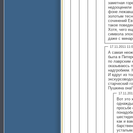
заметная гор
недооценили 
фоне лежавше
золотым тесн
сочинений Ев
такое поведе
Хотя, чего е
символа эпох
даже с мина
17.11.2011 11
А самая неож
была в Питер
по лаврским 
оказываюсь 
надгробием. 
И вдруг из т
экскурсоводо
старческий г
Пушкина она!
17.11.20
Вот это 
однажды 
просьбе 
понадоби
шестидес
как и ва
барствен
усталым.