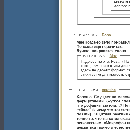
своих кн
легкого 
Rosa
15.11.2011 08:55
Мне когда-то зело понравил
Попозже еще перечитаю.
Думаю, понравится снова
Max
15.11.2011 22:57
Надеюсь на это, Роза :) Н
текст, там я все стихи дви
здесь не держит формат, сд
стихи выглядят малость ст
natasha
15.11.2011 23:51
Хорошо. Смущает по мелоча
дефицитными" (жуткое слов
что дефицитные или…? Пото
сейчас" (к чему это кокетс
поэзии). Защитная реакция 
точно то, что ты хотел сказать? ) Кусоче
легковесным. «Микрофон ша
держаться прямо и естестве