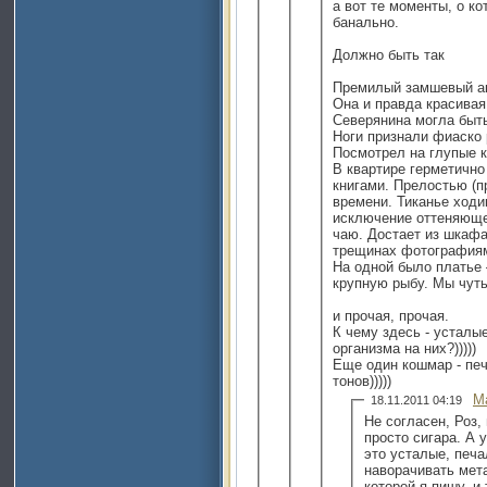
а вот те моменты, о ко
банально.
Должно быть так
Премилый замшевый а
Oна и правда красивая
Северянина могла быт
Ноги признали фиаско
Посмотрел на глупые 
В квартире герметично
книгами. Прелостью (
времени. Тиканье ходик
исключение оттеняюще
чаю. Достает из шкафа
трещинах фотографиям
На одной было платье 
крупную рыбу. Мы чут
и прочая, прочая.
К чему здесь - усталы
организма на них?)))))
Еще один кошмар - пе
тонов)))))
M
18.11.2011 04:19
Не согласен, Роз, 
просто сигара. А 
это усталые, печа
наворачивать мет
которой я пишу, и