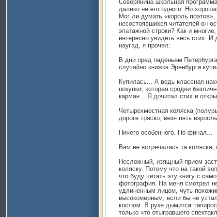
Северянина школьная программа 
далеко не его одного. Hо хорош
Мог ли думать «король поэтов»,
несостоявшихся читателей он ос
эпатажной строки? Как и многие,
интересно увидеть весь стих. И
наугад, я прочел:
В дни пред паденьем Петербурга
cлучайно книжка Эренбурга купил
Купилась... А ведь классная нах
покупки, которая сродни безличн
карман... Я дочитал стих и откр
Четырехместная коляска (полуры
дороге тряско, везя пять взрослы
Ничего особенного. Но финал...
Вам не встречалась та коляска, 
Несложный, изящный прием застав
коляску. Потому что на такой во
что буду читать эту книгу с сам
фотография. На меня смотрел н
удлиненным лицом, чуть похожий
высокомерным, если бы не устал
костюм. В руке дымится папирос
только что отыгравшего спектакл