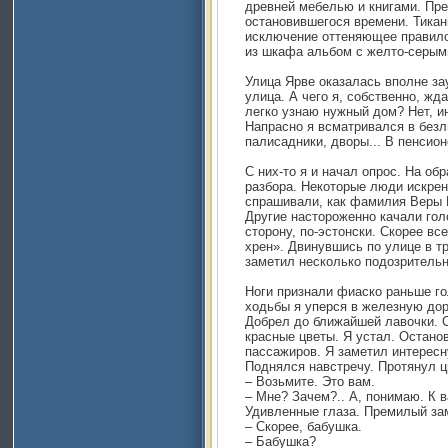
древней мебелью и книгами. Пр
остановившегося времени. Тикань
исключение оттеняющее правило
из шкафа альбом с желто-серым
Улица Ярве оказалась вполне за
улица. А чего я, собственно, жда
легко узнаю нужный дом? Нет, и
Напрасно я всматривался в безл
палисадники, дворы... В пенсион
С них-то я и начал опрос. На об
разбора. Некоторые люди искрен
спрашивали, как фамилия Веры Б
Другие настороженно качали гол
сторону, по-эстонски. Скорее вс
хрен». Двинувшись по улице в тр
заметил несколько подозрительн
Ноги признали фиаско раньше го
ходьбы я уперся в железную дор
Добрел до ближайшей лавочки. С
красные цветы. Я устал. Остано
пассажиров. Я заметил интересн
Поднялся навстречу. Протянул ц
– Возьмите. Это вам.
– Мне? Зачем?.. А, понимаю. К 
Удивленные глаза. Премилый за
– Скорее, бабушка.
– Бабушка?