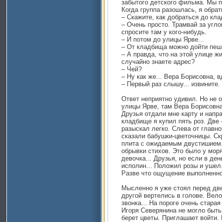
забытого детского фильма. Мы 
Когда группа разошлась, я обра
– Скажите, как добраться до кл
– Очень просто. Трамвай за угло
спросите там у кого-нибудь.
– И потом до улицы Ярве...
– От кладбища можно дойти пеш
– А правда, что на этой улице 
случайно знаете адрес?
– Чей?
– Ну как же... Вера Борисовна, 
– Первый раз слышу... извините.
Ответ неприятно удивил. Но не 
улицы Ярве, там Вера Борисовна
Друзья отдали мне карту и напра
кладбище я купил пять роз. Две 
разыскал легко. Слева от главно
сказали бабушки-цветочницы. Ск
плита с ожидаемым двустишием.
обрывки стихов. Это было у моря
девочка... Друзья, но если в де
исполин... Положил розы и ушел.
Разве что ощущение выполненно
Мысленно я уже стоял перед дв
другой вертелись в голове. Вел
звонка... На пороге очень стара
Игоря Северянина не могло быть
берет цветы. Приглашает войти. 