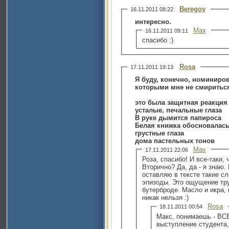
Beregov
16.11.2011 08:22
интересно.
Max
16.11.2011 09:11
cпасибо :)
Rosa
17.11.2011 19:13
Я буду, конечно, номиниров
которыми мне не смиритьс
это была защитная реакция
усталые, печальные глаза
В руке дымится папироса
Белая книжка обосновалась
грустные глаза
дома пастельных тонов
Max
17.11.2011 22:06
Роза, спасибо! И все-таки,
Вторично? Да, да - я знаю.
оставляю в тексте такие сл
эпизоды. Это ощущение тру
бутерброде. Масло и икра, 
никак нельзя :)
Rosa
18.11.2011 00:54
Макс, понимаешь - ВСЕ
выступление студента,