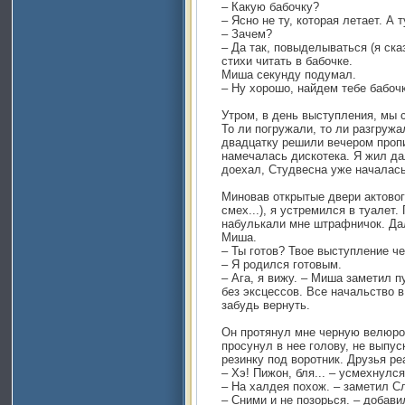
– Какую бабочку?
– Ясно не ту, которая летает. А 
– Зачем?
– Да так, повыделываться (я ска
стихи читать в бабочке.
Миша секунду подумал.
– Ну хорошо, найдем тебе бабочк
Утром, в день выступления, мы 
То ли погружали, то ли разгружа
двадцатку решили вечером пропи
намечалась дискотека. Я жил да
доехал, Студвеснa уже началась
Миновав открытые двери актово
смех...), я устремился в туалет
набулькали мне штрафничок. Дал
Миша.
– Ты готов? Твое выступление че
– Я родился готовым.
– Ага, я вижу. – Миша заметил пу
без эксцессов. Все начальство в 
забудь вернуть.
Он протянул мне черную велюров
просунул в нее голову, не выпус
резинку под воротник. Друзья ре
– Хэ! Пижон, бля... – усмехнулс
– На халдея похож. – заметил С
– Сними и не позорься. – добави