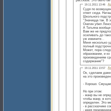
рассказа. Это было бы
A
19.11.2011 13:46
Судя по возмущен
ответ сюда. Наташ
Школьного подстр
"Значицца так. В 
Онегин убил Ленск
А Татьяна вообще 
Вам же не предло
осиливать до тако
уж извините...
Меня несколько у
полный подстрочни
Может, пора следо
образовании, и к
произведениям сра
содержание"?
A
19.11.2011 13:57
Ок, сделаем даже
на это произведен
- Хорошо. Смущае
Но при этом:
- жанр вы не опре
чтобы жанр, в ко
определен. Это м
- в рассказчике с
- идея произведен