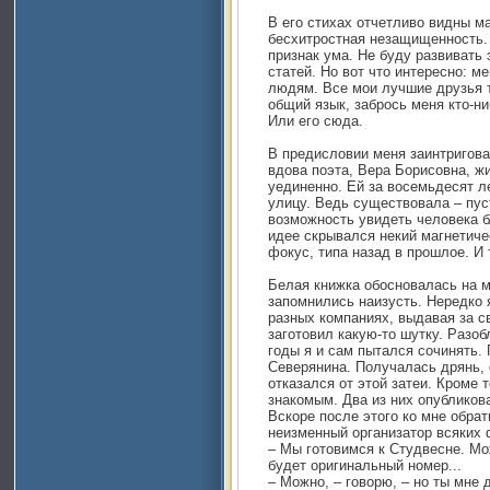
В его стихах отчетливо видны м
бесхитростная незащищенность.
признак ума. Не буду развивать
статей. Но вот что интересно: м
людям. Все мои лучшие друзья 
общий язык, забрось меня кто-н
Или его сюда.
В предисловии меня заинтригова
вдова поэта, Вера Борисовна, жи
уединенно. Eй за восемьдесят ле
улицу. Ведь существовала – пус
возможность увидеть человека б
идее скрывался некий магнетич
фокус, типа назад в прошлое. И 
Белая книжка обосновалась на м
запомнились наизусть. Нередко 
разных кoмпаниях, выдавая за с
заготовил какую-то шутку. Разоб
годы я и сам пытался сочинять. 
Северянина. Получалась дрянь, 
отказался от этой затеи. Кроме 
знакомым. Два из них опубликов
Вскоре после этого ко мне обра
неизменный организатор всяких 
– Мы готовимся к Студвесне. Мо
будет оригинальный номер...
– Можно, – говорю, – но ты мне 