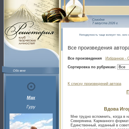
Сегодня
7 августа 2026 г.
Неподкупность чаще волнует тех, кого 
Все произведения автор
Все произведения
Избранное - 
Сортировка по рубрикам:
Обо мне
К списку произведений автора
Max
Гуру
Вдова Иго
Мне трудно вспомнить, когда в 
Северянина. Карманного формата
Единственный, изданный в совет