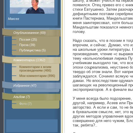
школу, a может учился на первом
появился. Отец привез его с кн
стихи Евтушенко. Затем разочар
дефицитными поэтами серебряно
книги Пастернака, Мандельштама
Максег
меня заинтересовал, хотя больши
Мандельштам показался немног
голову.
Опубликованное (69)
Поэзия (25)
Надо сказать, что в поэзии я тог
впрочем, и сейчас. Думаю, что 
Проза (39)
на школьные уроки литературы.
Публицистика (5)
произведения, чтение «с выражен
тему «вольнолюбивая лирика Пуш
Комментарии (1362)
учебникам выходило так, что вс
Комментарии к моим
эпохи соцреализма, неустанно б
произведениям (466)
твердо об этом знали. Вот напри
Мои комментарии (896)
заблуждался. Сочинял всякую че
дамах. Но впоследствии одумалс
шагающих на революционный про
Избранное (47)
экспроприаторов. А в финале вы
Альбом (7)
У меня всегда было подозрение, 
другой, например, Асеев или Пр
Фото (7)
авторство. А если и сам, то не 
в буквальном смысле, нет, это в
других методов управления вдох
совершенно для него чужим, Бло
так, ребята?..