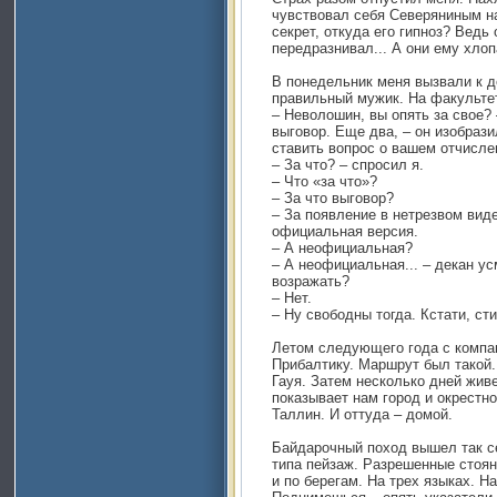
чувствовал себя Северяниным на
секрет, откуда его гипноз? Ведь
передразнивал... А они ему хлоп
В понедельник меня вызвали к д
правильный мужик. На факультет
– Неволошин, вы опять за свое?
выговор. Еще два, – он изобрази
ставить вопрос о вашем отчисле
– За что? – спросил я.
– Что «за что»?
– За что выговор?
– За появление в нетрезвом вид
официальная версия.
– А неофициальная?
– А неофициальная... – декан ус
возражать?
– Нет.
– Ну свободны тогда. Кстати, ст
Летом следующего года с компан
Прибалтику. Маршрут был такой.
Гауя. Затем несколько дней живе
показывает нам город и окрестно
Таллин. И оттуда – домой.
Байдарочный поход вышел так се
типа пейзаж. Разрешенные стоянк
и по берегам. На трех языках. Н