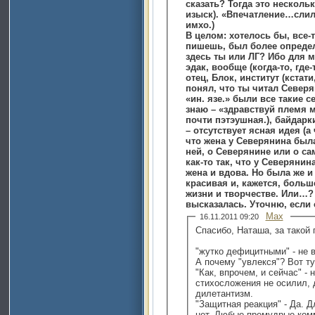
сказать? Тогда это нескол
изыск). «Впечатление…слилось в имидж» ( неловко сказано.
имхо.)
В целом: хотелось бы, все-
пишешь, был более определ
здесь ты или ЛГ? Ибо для 
эдак, вообще (когда-то, где-
отец, Блок, институт (кстат
понял, что ты читал Северя
«ин. язе.» были все такие с
знаю – «здравствуй племя младое…». Сценка 
почти пэтэушная.), байдарки, Рига, 
– отсутствует ясная идея (а
что жена у Северянина была
ней, о Северянине или о са
как-то так, что у Северяни
жена и вдова. Но была же и друга
красивая и, кажется, больше (и очень много) значившая в его
жизни и творчестве. Или…?
высказалась. Уточню, если 
Max
16.11.2011 09:20
Спасибо, Наташа, за такой
"жутко дефицитными" - не 
А почему "увлекся"? Вот т
"Как, впрочем, и сейчас" - 
стихосложения не осилил, 
дилетантизм.
"Защитная реакция" - Да. Д
нет. Любые премудрые комм