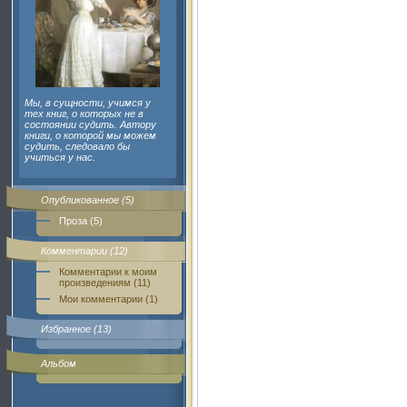
Мы, в сущности, учимся у
тех книг, о которых не в
состоянии судить. Автору
книги, о которой мы можем
судить, следовало бы
учиться у нас.
Опубликованное (5)
Проза (5)
Комментарии (12)
Комментарии к моим
произведениям (11)
Мои комментарии (1)
Избранное (13)
Альбом