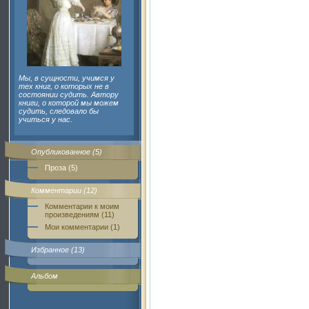
Мы, в сущности, учимся у
тех книг, о которых не в
состоянии судить. Автору
книги, о которой мы можем
судить, следовало бы
учиться у нас.
Опубликованное (5)
Проза (5)
Комментарии (12)
Комментарии к моим
произведениям (11)
Мои комментарии (1)
Избранное (13)
Альбом