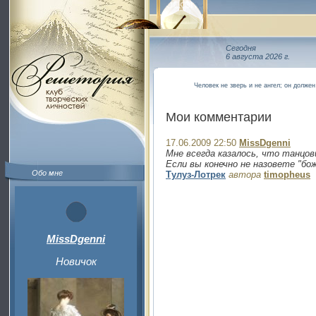
Сегодня
6 августа 2026 г.
Человек не зверь и не ангел; он долже
Мои комментарии
17.06.2009 22:50
MissDgenni
Мне всегда казалось, что танцов
Если вы конечно не назовете "б
Обо мне
Тулуз-Лотрек
автора
timopheus
MissDgenni
Новичок