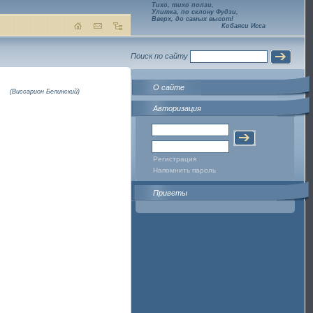
Тихо, тихо ползи,
Улитка, по склону Фудзи,
Вверх, до самых высот!
Кобаяси Исса
Поиск по сайту
О сайте
(Виссарион Белинский)
Авторизация
Регистрация
Напомнить пароль
Приветы