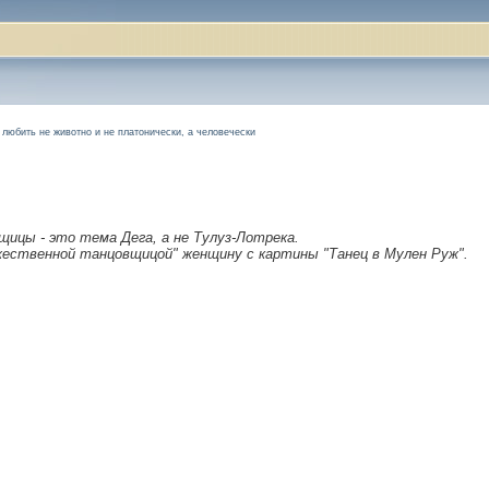
н любить не животно и не платонически, а человечески
щицы - это тема Дега, а не Тулуз-Лотрека.
ожественной танцовщицой" женщину с картины "Танец в Мулен Руж".