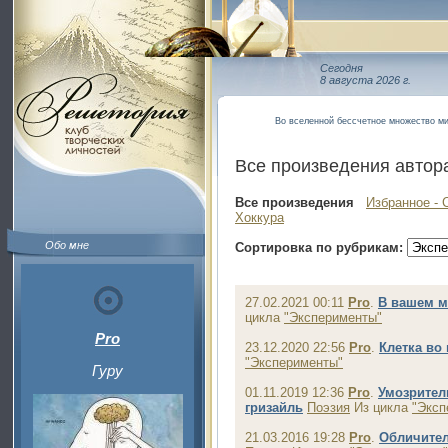
Сегодня
8 августа 2026 г.
Во вселенной бессчетное множество мир
Все произведения автор
Все произведения
Избранное - 
Хоккура
Обо мне
Сортировка по рубрикам:
27.02.2021 00:11
Pro
.
В вашем м
цикла
"Эксперименты"
Pro
23.12.2020 22:56
Pro
.
Клетка во
"Эксперименты"
Гуру
01.11.2019 12:36
Pro
.
Умозрител
гризайль
Поэзия
Из цикла
"Эксп
21.03.2016 19:28
Pro
.
Обличитель