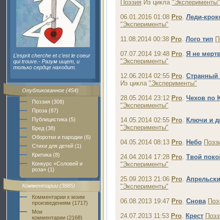
Поэзия
Из цикла
"Эксперименты"
06.01.2016 01:08
Pro
.
Леди-крок
"Эксперименты"
11.08.2014 00:38
Pro
.
Лого тип
П
07.07.2014 19:48
Pro
.
Я не мерт
L’esprit cherche et c’est le coeur
"Эксперименты"
qui trouve.- Разум ищет, и
только сердце находит.
12.06.2014 02:55
Pro
.
Странный 
Из цикла
"Эксперименты"
Опубликованное (454)
28.05.2014 23:12
Pro
.
Чехов по 
Поэзия (308)
"Эксперименты"
Проза (87)
Публицистика (5)
14.05.2014 02:55
Pro
.
Ключи и д
"Эксперименты"
Бред (38)
Оборотки и пародии (6)
04.05.2014 08:13
Pro
.
Небо
Поэз
Стихи для детей (1)
Критика (8)
24.04.2014 17:28
Pro
.
Твой поко
Конкурс «Соловей и
"Эксперименты"
роза» (1)
25.09.2013 21:06
Pro
.
Апрельск
Комментарии (3885)
"Эксперименты"
Комментарии к моим
06.08.2013 19:47
Pro
.
Снова
Поэ
произведениям (1717)
Мои
24.07.2013 11:53
Pro
.
Крест
Поэз
комментарии (2168)