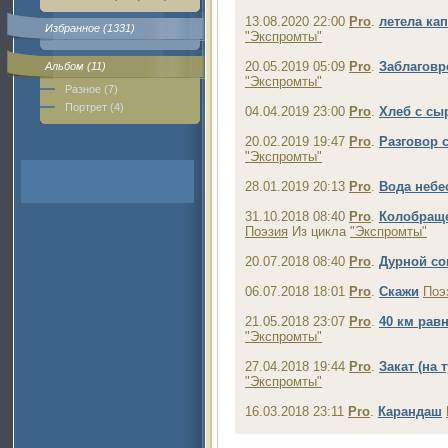
13.08.2020 22:00
Pro
.
летела ка
Избранное (1331)
"Экспромты"
20.05.2019 05:09
Pro
.
Заблаговр
Альбом (11)
"Экспромты"
Разное (7)
Портрет (4)
04.04.2019 23:00
Pro
.
Хлеб с сы
20.02.2019 19:47
Pro
.
Разговор 
"Экспромты"
28.01.2019 20:13
Pro
.
Вода небе
31.10.2018 08:40
Pro
.
Колобраще
Поэзия
Из цикла
"Экспромты"
20.07.2018 08:40
Pro
.
Дурной со
06.07.2018 18:01
Pro
.
Скажи
Поэ
21.05.2018 23:07
Pro
.
40 км рав
"Экспромты"
27.04.2018 19:44
Pro
.
Закат (на 
"Экспромты"
16.03.2018 23:11
Pro
.
Карандаш