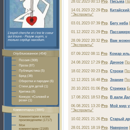
28.02.2023 00:13
Pro
.
Письма
По
14.01.2023 22:29
Pro
.
Китайский
"Экспромты"
03.01.2023 07:39
Pro
.
Бегу неба
01.12.2022 21:29
Pro
.
Пассажирк
L’esprit cherche et c’est le coeur
qui trouve.- Разум ищет, и
только сердце находит.
28.09.2022 20:32
Pro
.
Вам можно
"Экспромты"
07.09.2022 08:11
Pro
.
Комар иль
Опубликованное (454)
Поэзия (308)
24.08.2022 17:29
Pro
.
Дачное
По
Проза (87)
Публицистика (5)
18.02.2022 00:23
Pro
.
Строки
По
Бред (38)
12.12.2021 16:48
Pro
.
Знание
По
Оборотки и пародии (6)
Стихи для детей (1)
20.10.2021 01:06
Pro
.
Стрижка
Б
Критика (8)
Конкурс «Соловей и
17.08.2021 18:53
Pro
.
В дали Да
роза» (1)
06.08.2021 13:20
Pro
.
Мой мир у
Комментарии (3885)
"Экспромты"
Комментарии к моим
10.02.2021 21:26
Pro
.
Старый др
произведениям (1717)
Мои
28.01.2021 18:19
Pro
.
Наверное
комментарии (2168)