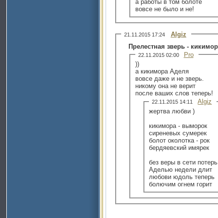
а работы в том болоте
вовсе не было и не!
Algiz
21.11.2015 17:24
Прелестная зверь - кикимора
Pro
22.11.2015 02:00
))
а кикимора Аделя
вовсе даже и не зверь.
никому она не верит
после ваших слов теперь!
Algiz
22.11.2015 14:11
жертва любви )
кикимора - выморок
сиреневых сумерек
болот околотка - рок
бердяевский имярек
без веры в сети потерь
Аделью недели длит
любови юдоль теперь
болючим огнем горит