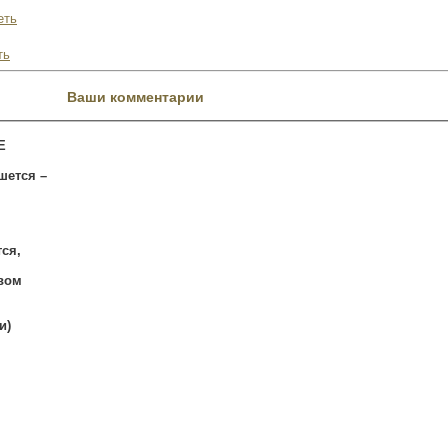
еть
ть
Ваши комментарии
Е
шется –
.
тся,
вом
и)