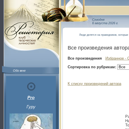
Сегодня
6 августа 2026 г.
Люди делятся на праведников, которые
Все произведения автор
Все произведения
Избранное - 
Сортировка по рубрикам:
Обо мне
К списку произведений автора
Pro
Гуру
Р
Н
Т