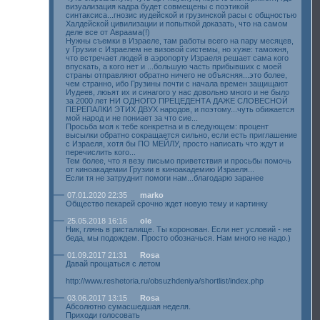
визуализация кадра будет совмещены с поэтикой
синтаксиса...гнозис иудейской и грузинской расы с общностью
Халдейской цивилизации и попыткой доказать, что на самом
деле все от Авраама(!)
Нужны съемки в Израеле, там работы всего на пару месяцев,
у Грузии с Израелем не визовой системы, но хуже: таможня,
что встречает людей в аэропорту Израеля решает сама кого
впускать, а кого нет и ...большую часть прибывших с моей
страны отправляют обратно ничего не объясняя...это более,
чем странно, ибо Грузины почти с начала времен защищают
Иудеев, люьят их и синагого у нас довольно много и не было
за 2000 лет НИ ОДНОГО ПРЕЦЕДЕНТА ДАЖЕ СЛОВЕСНОЙ
ПЕРЕПАЛКИ ЭТИХ ДВУХ народов, и поэтому...чуть обижается
мой народ и не пониает за что сие...
Просьба моя к тебе конкретна и в следующем: процент
высылки обратно сокращается сильно, если есть приглашение
с Израеля, хотя бы ПО МЕЙЛУ, просто написать что ждут и
перечислить кого...
Тем более, что я везу письмо приветствия и просьбы помочь
от киноакадемии Грузии в киноакадемию Израеля...
Если тя не затруднит помоги нам...благодарю заранее
07.01.2020 22:35
marko
Общество пекарей срочно ждет новую тему и картинку
25.05.2018 16:16
ole
Ник, глянь в ристалище. Ты коронован. Если нет условий - не
беда, мы подождем. Просто обозначься. Нам много не надо.)
01.09.2017 21:31
Rosa
Давай прощаться с летом
http://www.reshetoria.ru/obsuzhdeniya/shortlist/index.php
03.06.2017 13:15
Rosa
Абсолютно сумасшедшая неделя.
Приходи голосовать