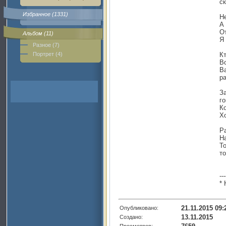
ск
Избранное (1331)
Н
А
О
Альбом (11)
Я 
Разное (7)
Портрет (4)
Кт
В
В
ра
З
го
К
Хо
Р
Н
Т
т
---
*
21.11.2015 09:
Опубликовано:
13.11.2015
Создано:
Просмотров: