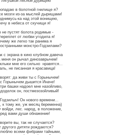
о лягушкой лесной дурищею
ропадаю в болотной гнилище я?
се мозги из-за мыслей дырищами!
однимусь-ка над этой вонищею,
ечу в небеса от скучищи я!
о не пустят болота родимые -
переплет от любви угодила я!
очему же легко так ранима я
ностранными монстро-Годзилами?
к с экрана в кино клубном давеча
а меня он рычал динозаврычем!
клыки мне его сильно нравятся...
аль, не писанная я красавица!
оворят: да живи ты с Горынычем!
 с Горынычем дышится Иначе!
 три башки надоел мне назойливо,
едоделок он, постмезозойливый!
Годзилыч! Он нового времени...
, к тому же, уж месяц беременна)
 войди, лес. народ, в положение,
еред вами души обнажение!
ворите вы, так не случается?
т другого дитяти рождаются?
 люблю всеми фибрами тайными,