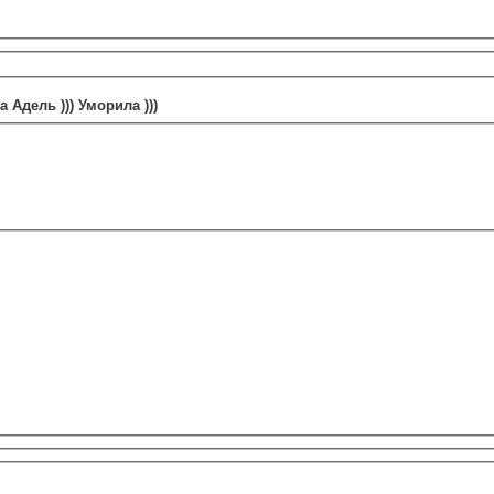
 Адель ))) Уморила )))