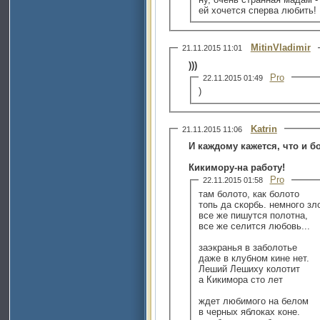
ей хочется сперва любить!
MitinVladimir
21.11.2015 11:01
)))
Pro
22.11.2015 01:49
)
Katrin
21.11.2015 11:06
И каждому кажется, что и бо
Кикимору-на работу!
Pro
22.11.2015 01:58
там болото, как болото
топь да скорбь. немного зл
все же пишутся полотна,
все же селится любовь...
заэкранья в заболотье
даже в клубном кине нет.
Леший Лешиху колотит
а Кикимора сто лет
ждет любимого на белом
в черных яблоках коне.