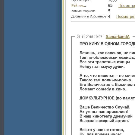
7659
65
Посмотр
Рейтинг..
:
5
Комментариев:
4
Посмотре
Добавили в Избранное:
SamarkandA
21.11.2015 10:07
ПРО КИНУ В ОДНОМ ГОРОД
Лежишь, как валенок, не пи
Так по-обломовски лежишь
Все эти трепетные ижицы
Нейдут за пазуху души.
А то, что пишется – не хоче
Такого там полным-полно.
Его Величество с Высочест
Ломают comedy в кино.
ДОМКУЛЬТУРНОЕ (по памят
Ваше Величество Случай,
Ах уж вы пан-приколист!
В наш кинотеатр дремучий
Выехал звездный артист.
Все-то у нас не готово,
Ну, для приема чудес.