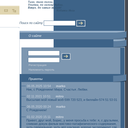
Тихо, тихо ползи,
Улитка, по склону Фудзи,
Вверх, до самых высот!
Кобаяси Исса
Поиск по сайту
О сайте
Авторизация
Регистрация
Напомнить пароль
Приветы
06.05.2025 10:54
marko
Ник, с Рождением! Мира. Счастья. Любви.
02.11.2021 10:51
mitro
Высылаю мой новый моб-599 720 523, и биллайн-574 51 53 01
06.05.2020 00:24
marko
С Рождением!
01.02.2020 15:11
mitro
Привет, друг мой, Борис, у меня просьба к тебе: я, с друзьями,
снимаю докум.фильм мистико-патафизического содержания,
чуть сюреальную, чуть арт-хаузную, короче эксперимент, где