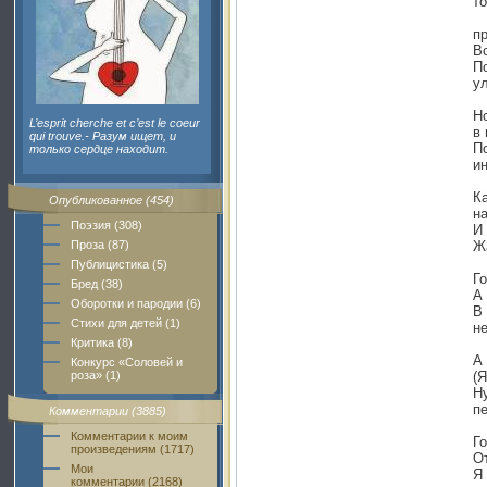
т
п
В
П
ул
Н
L’esprit cherche et c’est le coeur
в 
qui trouve.- Разум ищет, и
П
только сердце находит.
и
Ка
Опубликованное (454)
н
Поэзия (308)
И 
Проза (87)
Ж
Публицистика (5)
Г
Бред (38)
А
Оборотки и пародии (6)
В
Стихи для детей (1)
н
Критика (8)
А 
Конкурс «Соловей и
роза» (1)
(Я
Ну
п
Комментарии (3885)
Комментарии к моим
Го
произведениям (1717)
О
Мои
Я
комментарии (2168)