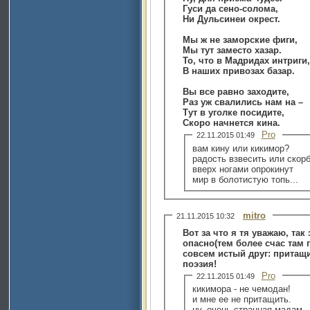
Гуси да сено-солома,
Ни Дульсинеи окрест.
Мы ж не заморские фиги,
Мы тут заместо хазар.
То, что в Мадридах интриги,
В наших привозах базар.
Вы все равно заходите,
Раз уж свалились нам на –
Тут в уголке посидите,
Скоро начнется кина.
Pro
22.11.2015 01:49
вам кину или кикимор?
радость взвесить или скор
вверх ногами опрокинут
мир в болотистую топь...
mitro
21.11.2015 10:32
Вот за что я тя уважаю, та
опасно(тем более счас там г
совсем истый друг: притащи
поэзия!
Pro
22.11.2015 01:49
кикимора - не чемодан!
и мне ее не притащить.
ну, очень странная мадам -