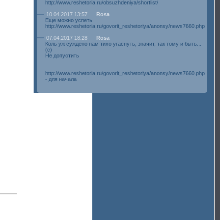
http://www.reshetoria.ru/obsuzhdeniya/shortlist/
10.04.2017 13:57
Rosa
Еще можно успеть
http://www.reshetoria.ru/govorit_reshetoriya/anonsy/news7660.php
07.04.2017 18:28
Rosa
Коль уж суждено нам тихо угаснуть, значит, так тому и быть...
(с)
Не допустить
http://www.reshetoria.ru/govorit_reshetoriya/anonsy/news7660.php
- для начала