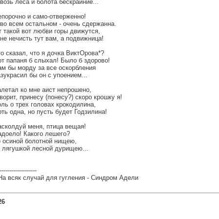
возь леса и болота бескрайние...
епорочно и само-отверженно!
 во всем остальном - очень сдержанна.
т такой вот любви горы движутся,
не нечисть тут вам, а подвижница!
о сказал, что я дочка ВиктОрова*?
от папаня б слыхал! Было б здорово!
ам бы морду за все оскорбления
зукрасил бы он с упоением...
алетал ко мне аист непрошено,
ворит, принесу (понесу?) скоро крошку я!
оль о трех головах крокодилина,
ть одна, но пусть будет Годзилина!
асколдуй меня, птица вещая!
адоело! Какого лешего?
о осиной болотной нищею,
о лягушкой лесной дурищею...
-------------------
 На всяк случай для гугления - Синдром Адели
26