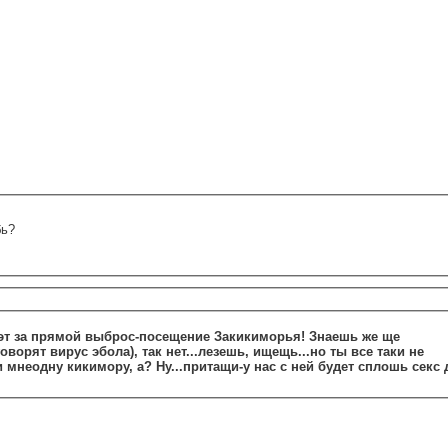
бь?
к эт за прямой выброс-посещение Закикиморья! Знаешь же ще
оворят вирус эбола), так нет...лезешь, ищещь...но ты все таки не
 мнеодну кикимору, а? Ну...притащи-у нас с ней будет сплошь секс 