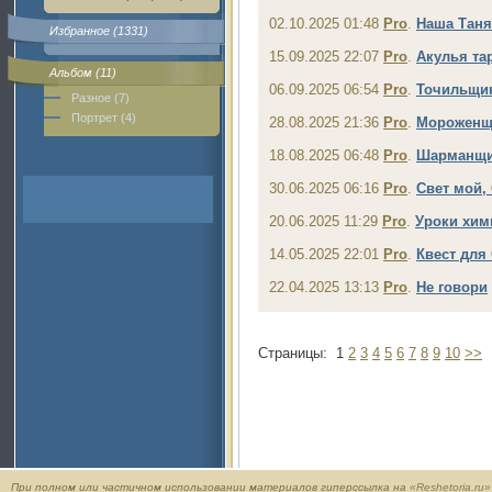
02.10.2025 01:48
Pro
.
Наша Таня
Избранное (1331)
15.09.2025 22:07
Pro
.
Акулья та
Альбом (11)
06.09.2025 06:54
Pro
.
Точильщи
Разное (7)
Портрет (4)
28.08.2025 21:36
Pro
.
Мороженщ
18.08.2025 06:48
Pro
.
Шарманщ
30.06.2025 06:16
Pro
.
Свет мой, 
20.06.2025 11:29
Pro
.
Уроки хим
14.05.2025 22:01
Pro
.
Квест для
22.04.2025 13:13
Pro
.
Не говори
Страницы:
1
2
3
4
5
6
7
8
9
10
>>
При полном или частичном использовании материалов гиперссылка на
«Reshetoria.ru»