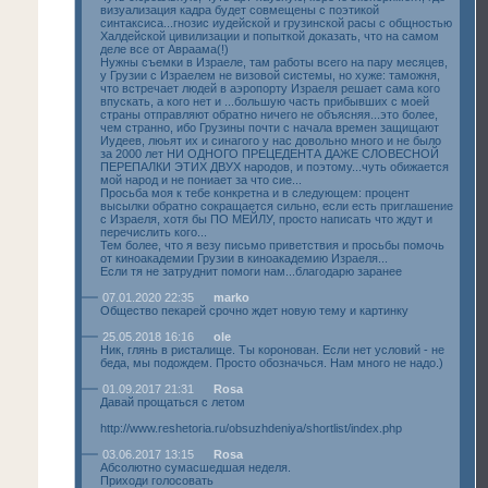
визуализация кадра будет совмещены с поэтикой
синтаксиса...гнозис иудейской и грузинской расы с общностью
Халдейской цивилизации и попыткой доказать, что на самом
деле все от Авраама(!)
Нужны съемки в Израеле, там работы всего на пару месяцев,
у Грузии с Израелем не визовой системы, но хуже: таможня,
что встречает людей в аэропорту Израеля решает сама кого
впускать, а кого нет и ...большую часть прибывших с моей
страны отправляют обратно ничего не объясняя...это более,
чем странно, ибо Грузины почти с начала времен защищают
Иудеев, люьят их и синагого у нас довольно много и не было
за 2000 лет НИ ОДНОГО ПРЕЦЕДЕНТА ДАЖЕ СЛОВЕСНОЙ
ПЕРЕПАЛКИ ЭТИХ ДВУХ народов, и поэтому...чуть обижается
мой народ и не пониает за что сие...
Просьба моя к тебе конкретна и в следующем: процент
высылки обратно сокращается сильно, если есть приглашение
с Израеля, хотя бы ПО МЕЙЛУ, просто написать что ждут и
перечислить кого...
Тем более, что я везу письмо приветствия и просьбы помочь
от киноакадемии Грузии в киноакадемию Израеля...
Если тя не затруднит помоги нам...благодарю заранее
07.01.2020 22:35
marko
Общество пекарей срочно ждет новую тему и картинку
25.05.2018 16:16
ole
Ник, глянь в ристалище. Ты коронован. Если нет условий - не
беда, мы подождем. Просто обозначься. Нам много не надо.)
01.09.2017 21:31
Rosa
Давай прощаться с летом
http://www.reshetoria.ru/obsuzhdeniya/shortlist/index.php
03.06.2017 13:15
Rosa
Абсолютно сумасшедшая неделя.
Приходи голосовать