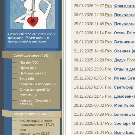
28.03.2026 20:27
Pro
.
Фрагмент
08.03.2026 22:39
Pro
.
Психологи
25.02.2026 21:48
Pro
.
Психологи
19.02.2026 11:14
Pro
.
Отель Fair
L’esprit cherche et c’est le coeur
qui trouve.- Разум ищет, и
только сердце находит.
26.01.2026 19:59
Pro
.
Ботинки-м
21.12.2025 14:46
Pro
.
Осеннее (
Опубликованное (454)
08.12.2025 22:29
Pro
.
Дудук
Про
Поэзия (308)
Проза (87)
29.11.2025 23:06
Pro
.
Отцы и де
Публицистика (5)
25.11.2025 02:03
Pro
.
Имена Бе
Бред (38)
Оборотки и пародии (6)
14.11.2025 01:07
Pro
.
Светофор
Стихи для детей (1)
Критика (8)
04.11.2025 21:45
Pro
.
Домовёнк
Конкурс «Соловей и
роза» (1)
28.10.2025 00:02
Pro
.
Моя Рыба
Комментарии (3885)
21.10.2025 00:29
Pro
.
Близняшк
Комментарии к моим
18.10.2025 01:37
Pro
.
Зоопарк М
произведениям (1717)
Мои
14.10.2025 21:04
Pro
.
Все о Еве
комментарии (2168)