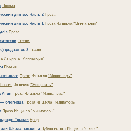
ы
Поэзия
ческий диптих. Часть 2
Проза
ческий диптих. Часть 1
Проза
Из цикла
"Миниатюры"
ytale
Проза
ечтатели
Поэзия
не)предвзятое 2
Поэзия
за
Из цикла
"Миниатюры"
ти
Поэзия
зымянного
Проза
Из цикла
"Миниатюры"
Поэзия
Из цикла
"Экспромты"
а Апия
Проза
Из цикла
"Миниатюры"
 — блогерша
Проза
Из цикла
"Миниатюры"
и
Проза
Из цикла
"Миниатюры"
едведя Грызли
Бред
, или Школа наджинга
Публицистика
Из цикла
"о кино"