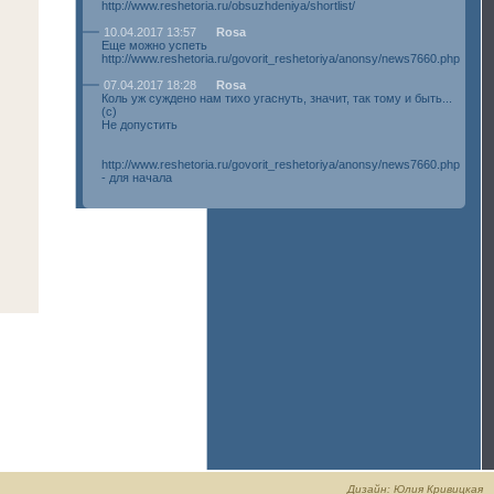
http://www.reshetoria.ru/obsuzhdeniya/shortlist/
10.04.2017 13:57
Rosa
Еще можно успеть
http://www.reshetoria.ru/govorit_reshetoriya/anonsy/news7660.php
07.04.2017 18:28
Rosa
Коль уж суждено нам тихо угаснуть, значит, так тому и быть...
(с)
Не допустить
http://www.reshetoria.ru/govorit_reshetoriya/anonsy/news7660.php
- для начала
Дизайн: Юлия Кривицкая