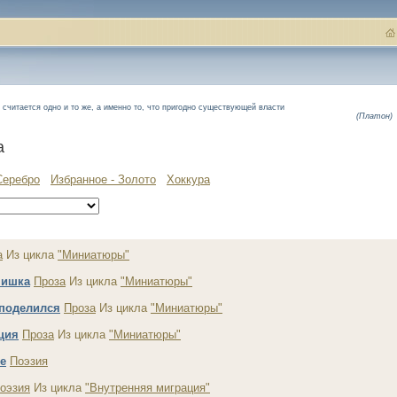
считается одно и то же, а именно то, что пригодно существующей власти
(Платон)
а
Серебро
Избранное - Золото
Хоккура
а
Из цикла
"Миниатюры"
Мишка
Проза
Из цикла
"Миниатюры"
поделился
Проза
Из цикла
"Миниатюры"
ция
Проза
Из цикла
"Миниатюры"
е
Поэзия
оэзия
Из цикла
"Внутренняя миграция"