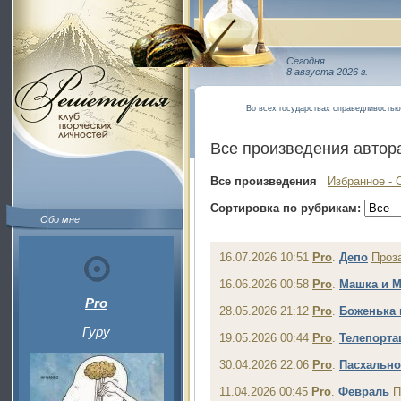
Сегодня
8 августа 2026 г.
Во всех государствах справедливостью 
Все произведения автор
Все произведения
Избранное - 
Сортировка по рубрикам:
Обо мне
16.07.2026 10:51
Pro
.
Депо
Проз
16.06.2026 00:58
Pro
.
Машка и 
Pro
28.05.2026 21:12
Pro
.
Боженька 
Гуру
19.05.2026 00:44
Pro
.
Телепорта
30.04.2026 22:06
Pro
.
Пасхально
11.04.2026 00:45
Pro
.
Февраль
П