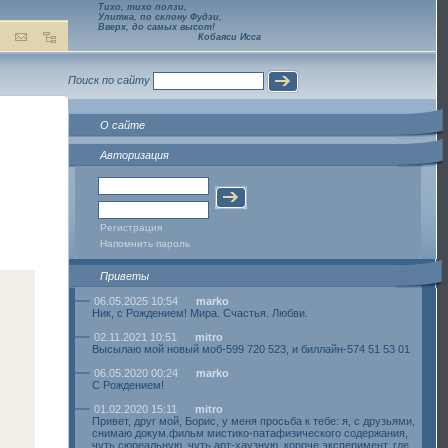
Тихо, тихо ползи,
Улитка, по склону Фудзи,
Вверх, до самых высот!
Кобаяси Исса
Поиск по сайту
О сайте
Авторизация
Регистрация
Напомнить пароль
Приветы
06.05.2025 10:54
marko
Ник, с Рождением! Мира. Счастья. Любви.
02.11.2021 10:51
mitro
Высылаю мой новый моб-599 720 523, и биллайн-574 51 53 01
06.05.2020 00:24
marko
С Рождением!
01.02.2020 15:11
mitro
Привет, друг мой, Борис, у меня просьба к тебе: я, с друзьями,
снимаю докум.фильм мистико-патафизического содержания,
чуть сюреальную, чуть арт-хаузную, короче эксперимент, где