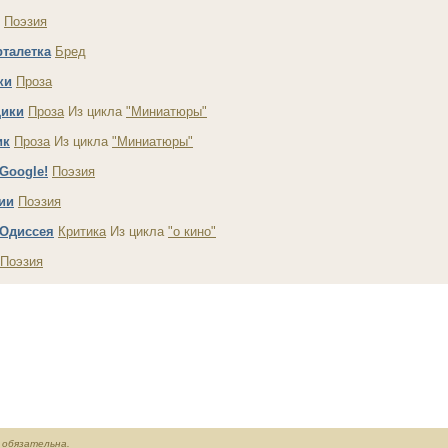
Поэзия
рталетка
Бред
ки
Проза
ики
Проза
Из цикла
"Миниатюры"
ик
Проза
Из цикла
"Миниатюры"
Google!
Поэзия
ии
Поэзия
 Одиссея
Критика
Из цикла
"о кино"
Поэзия
обязательна.