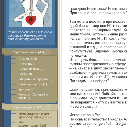
Граждане Решетории! Решеториа
Приглашаю вас на свой канал в Те
Там есть и поэзия, и про поэзию
идей блога – мир вне ИТ глазам
является ваш покорный слуга. Хо
L’esprit cherche et c’est le coeur
мейнстрима, который нынче разм
qui trouve.- Разум ищет, и
нельзя понятие ИТ. И, хотя у ме
только сердце находит.
и я всю жизнь интересовался ку
рыбалкой и т.д., но профессион
присутствует. Впрочем, иногда о
Опубликованное (454)
поглядим.
Поэзия (308)
Итак, цель блога – ненавязчивая
рутины повседневности в сферу 
Проза (87)
– на канале в двух закрепленны
Публицистика (5)
разбавлен и другими темами, та
Бред (38)
числе и из области ИТ). Несколь
Оборотки и пародии (6)
Поглядим, как пойдет?
Стихи для детей (1)
Если понравится, приглашайте к
Критика (8)
мне вдохновения! Лайкайте, что 
Конкурс «Соловей и
я понимал, куда двигаться и… чт
роза» (1)
Не понравится - отписывайтесь 
и этого тоже .:-)
Комментарии (3885)
Комментарии к моим
Искренне ваш Pro!
произведениям (1717)
По совместительству Николай А
Мои
соответственно, geni4all = Ge(gam
комментарии (2168)