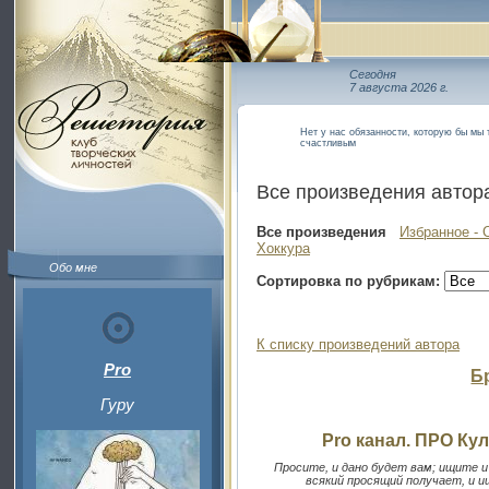
Сегодня
7 августа 2026 г.
Нет у нас обязанности, которую бы мы 
счастливым
Все произведения автор
Все произведения
Избранное - 
Хоккура
Обо мне
Сортировка по рубрикам:
К списку произведений автора
Pro
Б
Гуру
Pro канал. ПРО Кул
Просите, и дано будет вам; ищите и
всякий просящий получает, и 