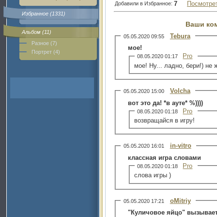
7
Посмотре
Добавили в Избранное:
Избранное (1331)
Ваши ко
Альбом (11)
Tebura
05.05.2020 09:55
Разное (7)
мое!
Портрет (4)
Pro
08.05.2020 01:17
мое! Ну... ладно, бери!) не 
Volcha
05.05.2020 15:00
вот это да! *в ауте* %))))
Pro
08.05.2020 01:18
возвращайся в игру!
in-vitro
05.05.2020 16:01
классная игра словами
Pro
08.05.2020 01:18
слова игры )
oMitriy
05.05.2020 17:21
"Куличовое яйцо" вызывает