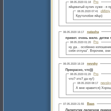
Pro
08.05.2020 01:18
яйцеватый кулич хуже - я п
oMitriy
08.05.2020 07:41
Крутолобое яйцо)
natasha
06.05.2020 16:17
привет. очень мило. детям т
Pro
08.05.2020 01:20
ну да... особенно копошени
себя отлука". Впрочем, он
nevsky
06.05.2020 16:19
Прекрасно, что)))
Pro
08.05.2020 01:20
что? это? да ну!)
nevsk
08.05.2020 08:17
А мне нравится) Хорош
Baas
07.05.2020 21:55
Лилипутик лилигном ледине