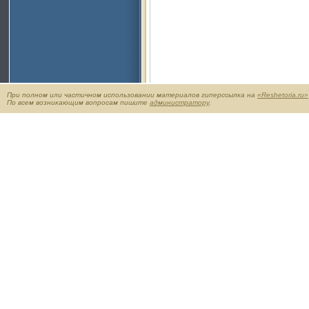
При полном или частичном использовании материалов гиперссылка на
«Reshetoria.ru»
По всем возникающим вопросам пишите
администратору
.