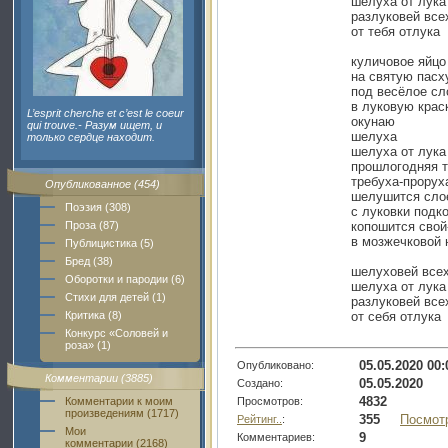
шелуха от лука
разлуковей все
от тебя отлука
куличовое яйцо
на святую пасх
под весёлое сл
в луковую крас
L’esprit cherche et c’est le coeur
окунаю
qui trouve.- Разум ищет, и
шелуха
только сердце находит.
шелуха от лука
прошлогодняя 
требуха-прорух
Опубликованное (454)
шелушится сло
Поэзия (308)
с луковки подк
Проза (87)
копошится свой
в мозжечковой 
Публицистика (5)
Бред (38)
шелуховей все
Оборотки и пародии (6)
шелуха от лука
Стихи для детей (1)
разлуковей все
Критика (8)
от себя отлука
Конкурс «Соловей и
роза» (1)
05.05.2020 00:
Опубликовано:
Комментарии (3885)
05.05.2020
Создано:
4832
Просмотров:
Комментарии к моим
произведениям (1717)
355
Посмот
Рейтинг..
:
Мои
9
Комментариев:
комментарии (2168)