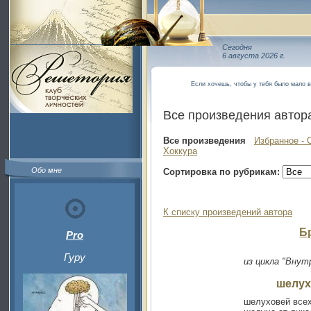
Сегодня
6 августа 2026 г.
Если хочешь, чтобы у тебя было мало в
Все произведения автор
Все произведения
Избранное - 
Хоккура
Обо мне
Сортировка по рубрикам:
К списку произведений автора
Б
Pro
Гуру
из цикла "Внут
шелух
шелуховей все