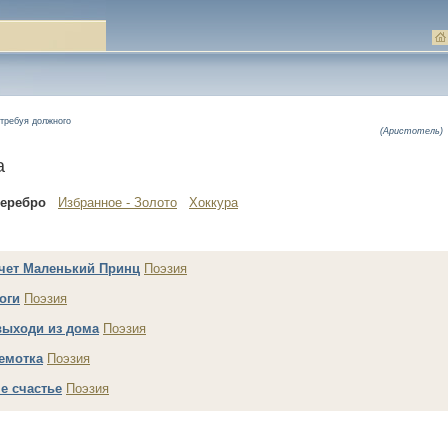
требуя должного
(Аристотель)
а
Серебро
Избранное - Золото
Хоккура
чет Маленький Принц
Поэзия
оги
Поэзия
выходи из дома
Поэзия
емотка
Поэзия
е счастье
Поэзия