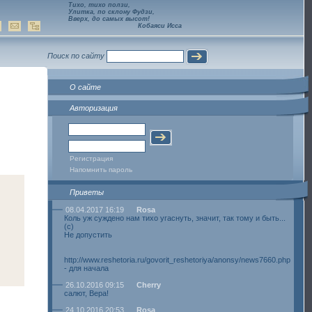
Тихо, тихо ползи,
Улитка, по склону Фудзи,
Вверх, до самых высот!
Кобаяси Исса
Поиск по сайту
О сайте
Авторизация
Регистрация
Напомнить пароль
Приветы
08.04.2017 16:19
Rosa
Коль уж суждено нам тихо угаснуть, значит, так тому и быть...
(с)
Не допустить
http://www.reshetoria.ru/govorit_reshetoriya/anonsy/news7660.php
- для начала
26.10.2016 09:15
Cherry
салют, Вера!
24.10.2016 20:53
Rosa