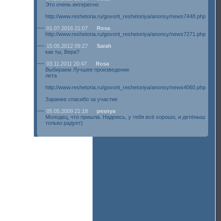
Это очень интересно
http://www.reshetoria.ru/govorit_reshetoriya/anonsy/news7448.php
01.07.2016 21:07
Rosa
http://www.reshetoria.ru/govorit_reshetoriya/anonsy/news7271.php
15.05.2012 09:27
Sarah
как ты, Вера?
03.11.2011 20:47
Rosa
Выбираем Лучшее произведение
лета
http://www.reshetoria.ru/govorit_reshetoriya/anonsy/news4060.php
Заранее спасибо за участие
05.05.2009 21:18
pesnya
Молодец, что пришла. Надеюсь, у тебя всё хорошо, и детёныш
только радует)