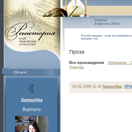
Сегодня
9 августа 2026 г.
Вечный парадокс: когда мы выбираем и
выбирает нас
Проза
Все произведения
Избранное - 
Хоккура
Обо мне
16.05.2009 11:18
Samochka
.
УРО
Samochka
Виртуоз