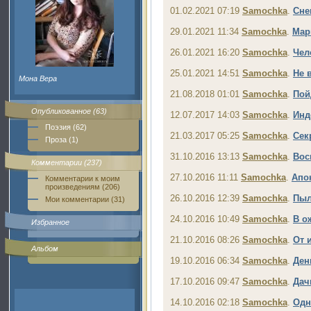
01.02.2021 07:19
Samochka
.
Сне
29.01.2021 11:34
Samochka
.
Мар
26.01.2021 16:20
Samochka
.
Чел
25.01.2021 14:51
Samochka
.
Не 
Мона Вера
21.08.2018 01:01
Samochka
.
Пой
Опубликованное (63)
12.07.2017 14:03
Samochka
.
Инд
Поэзия (62)
21.03.2017 05:25
Samochka
.
Сек
Проза (1)
31.10.2016 13:13
Samochka
.
Вос
Комментарии (237)
27.10.2016 11:11
Samochka
.
Апо
Комментарии к моим
произведениям (206)
26.10.2016 12:39
Samochka
.
Пыл
Мои комментарии (31)
24.10.2016 10:49
Samochka
.
В о
Избранное
21.10.2016 08:26
Samochka
.
От 
Альбом
19.10.2016 06:34
Samochka
.
Ден
17.10.2016 09:47
Samochka
.
Дач
14.10.2016 02:18
Samochka
.
Одн