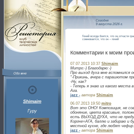
Сегодня
9 августа 2026 г.
Гений всегда боится, что он отчасти гр
сомневается, что он – гений
Комментарии к моим пр
07.07.2013 10:37
Shimaim
Митро:-) Благодарю:-)
Про выход духа мне вспомнился о
Обо мне
"-Прикинь, вчера с парашютом пр
-Ну, как?
- Теперь я знаю из какого места 
Ага.
jazz -
автора
Shimaim
Shimaim
06.07.2013 19:50
mitro
Вот это ОНО! Композиция, не со
Гуру
обоняние, цвета красивые, полож
есть ВЫХОД ДУХА, что не предуп
Короче=АГА, баллю и забираю и б
местной кухне, где любят чефир.
jazz -
автора
Shimaim