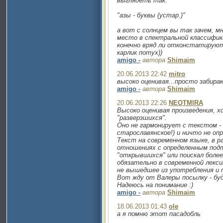
выглядеть так:
"азы - буквы (устар.)"
а вот с солнцем вы так зачем, м
место в спектральной классифик
конечно вряд ли отконстатирую
карлик потух))
amigo -
автора
Shimaim
20.06.2013 22:42
mitro
высоко оценивая...просто забираю 
amigo -
автора
Shimaim
20.06.2013 22:26
NEOTMIRA
Высоко оценивая произведения, х
"разверзшихся".
Оно не гармонирует с текстом -
старославянское!) и ничто не оп
Текст на современном языке, в р
отношениях с определенным под
"открывшихся" или поискал боле
обязательно в современной лекси
не вышедшее из употребления и 
Вот жду от Валеры посылку - буд
Надеюсь на понимание :)
amigo -
автора
Shimaim
18.06.2013 01:43
ole
а я помню этот пасадобль