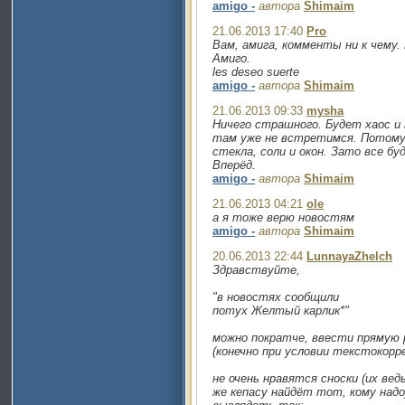
amigo -
автора
Shimaim
21.06.2013 17:40
Pro
Вам, амига, комменты ни к чему.
Амиго.
les deseo suerte
amigo -
автора
Shimaim
21.06.2013 09:33
mysha
Ничего страшного. Будет хаос и 
там уже не встретимся. Потому
стекла, соли и окон. Зато все бу
Вперёд.
amigo -
автора
Shimaim
21.06.2013 04:21
ole
а я тоже верю новостям
amigo -
автора
Shimaim
20.06.2013 22:44
LunnayaZhelch
Здравствуйте,
"в новостях сообщили
потух Желтый карлик*"
можно пократче, ввести прямую р
(конечно при условии текстокорр
не очень нравятся сноски (их ве
же кепасу найдёт тот, кому надо