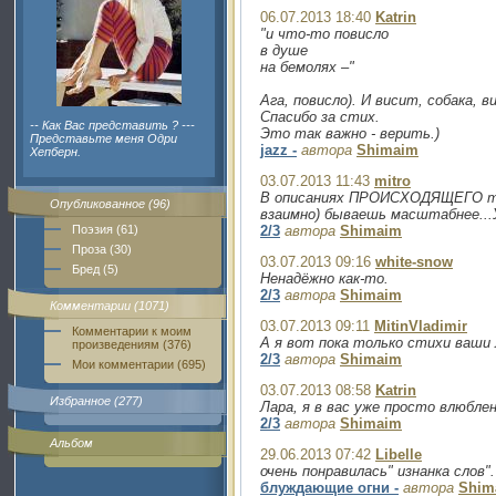
06.07.2013 18:40
Katrin
"и что-то повисло
в душе
на бемолях –"
Ага, повисло). И висит, собака, в
Спасибо за стих.
-- Как Вас представить ? ---
Это так важно - верить.)
Представьте меня Одри
jazz -
автора
Shimaim
Хепберн.
03.07.2013 11:43
mitro
В описаниях ПРОИСХОДЯЩЕГО ты
Опубликованное (96)
взаимно) бываешь масштабнее...
Поэзия (61)
2/3
автора
Shimaim
Проза (30)
03.07.2013 09:16
white-snow
Бред (5)
Ненадёжно как-то.
2/3
автора
Shimaim
Комментарии (1071)
03.07.2013 09:11
MitinVladimir
Комментарии к моим
А я вот пока только стихи ваши 
произведениям (376)
2/3
автора
Shimaim
Мои комментарии (695)
03.07.2013 08:58
Katrin
Избранное (277)
Лара, я в вас уже просто влюблен
2/3
автора
Shimaim
Альбом
29.06.2013 07:42
Libelle
очень понравилась" изнанка слов".
блуждающие огни -
автора
Shim