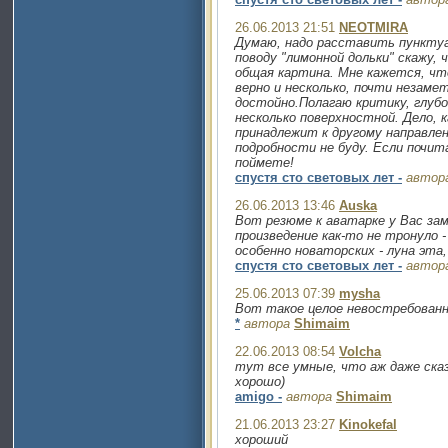
26.06.2013 21:51
NEOTMIRA
Думаю, надо расставить пунктуац
поводу "лимонной дольки" скажу,
общая картина. Мне кажется, чт
верно и несколько, почти незам
достойно.Полагаю критику, глубо
несколько поверхностной. Дело, 
принадлежит к другому направлен
подробности не буду. Если почит
поймете!
спустя сто световых лет -
автор
26.06.2013 13:46
Auska
Вот резюме к аватарке у Вас за
произведение как-то не тронуло -
особенно новаторских - луна эта,
спустя сто световых лет -
автор
25.06.2013 07:39
mysha
Вот такое целое невостребованно
*
автора
Shimaim
22.06.2013 08:54
Volcha
тут все умные, что аж даже ска
хорошо)
amigo -
автора
Shimaim
21.06.2013 23:27
Kinokefal
хороший