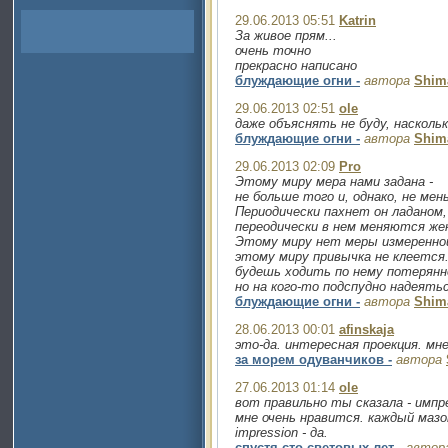
29.06.2013 05:51
Katrin
За живое прям...
очень точно
прекрасно написано
блуждающие огни -
автора
Shim
29.06.2013 02:51
ole
даже объяснять не буду, наскольк
блуждающие огни -
автора
Shim
29.06.2013 02:09
Pro
Этому миру мера нами задана -
не больше того и, однако, не мен
Периодически пахнет он ладаном,
переодически в нем меняются ж
Этому миру нет меры измеренно
этому миру привычка не клеется.
будешь ходить по нему потерянн
но на кого-то подспудно надеятьс
блуждающие огни -
автора
Shim
28.06.2013 00:01
afinskaja
это-да. интересная проекция. мне
за морем одуванчиков -
автора
27.06.2013 01:14
ole
вот правильно ты сказала - импр
мне очень нравится. каждый мазок
impression - да.
спустя сто световых лет -
автор