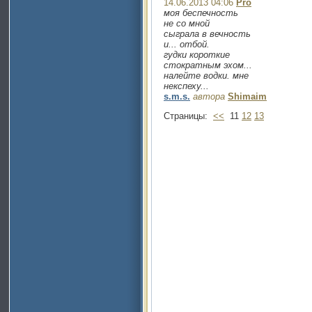
14.06.2013 04:06
Pro
моя беспечность
не со мной
сыграла в вечность
и... отбой.
гудки короткие
стократным эхом...
налейте водки. мне
некспеху...
s.m.s.
автора
Shimaim
Страницы:
<<
11
12
13