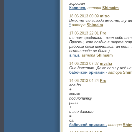
хорошая
Калипсо-
автора
Shimaim
18.06.2013 00:09
mitro
Вместе -не всегда вместе, а у ин
*
автора
Shimaim
17.06.2013 22:01
Pro
я с ним сроднился - взял себе ял
Прости, что поздно в шорте отр
рабочим днем кончилась, ан нет..
почти нигде не было )
s.m.s.
автора
Shimaim
14.06.2013 07:37
mysha
Она долетит. Даже если у неё н
бабочкой оригами -
автора
Shi
14.06.2013 04:24
Pro
все до
+
коплю
под лопатку
раны
+
и все дальше
=
да.
бабочкой оригами -
автора
Shi