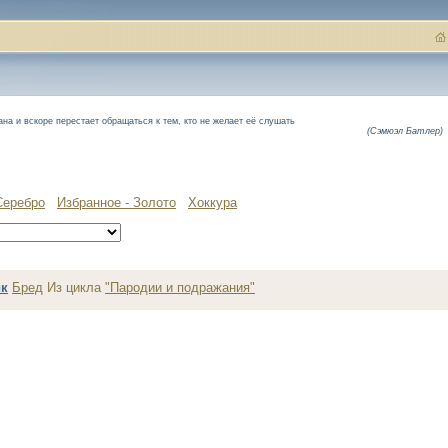
на и вскоре перестает обращаться к тем, кто не желает её слушать
(Сэмюэл Батлер)
Серебро
Избранное - Золото
Хоккура
ик
Бред
Из цикла
"Пародии и подражания"