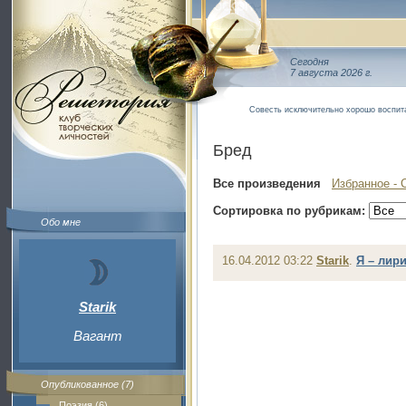
Сегодня
7 августа 2026 г.
Совесть исключительно хорошо воспита
Бред
Все произведения
Избранное - 
Сортировка по рубрикам:
Обо мне
16.04.2012 03:22
Starik
.
Я – лир
Starik
Вагант
Опубликованное (7)
Поэзия (6)