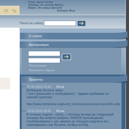
Тихо, тихо ползи,
Улитка, по склону Фудзи,
Вверх, до самых высот!
Кобаяси Исса
Поиск по сайту
О сайте
Авторизация
Регистрация
Напомнить пароль
Приветы
07.04.2012 15:42
Rosa
Выбираем Лучшее зимы.
( поет фальшиво и злободневно) - Ударим выборами по
зимней сумятице
http://www.reshetoria.ru/govorit_reshetoriya/anonsy/news4351.php
13.02.2012 09:41
Rosa
В течение недели - грубо, с пятницы вечера до следующей
пятницы Вы можете выбрать ЛЮБОЕ произведение,
опубликованное у нас именно за текущую неделю и его
номинировать как Лучшее, на Ваш взгляд.