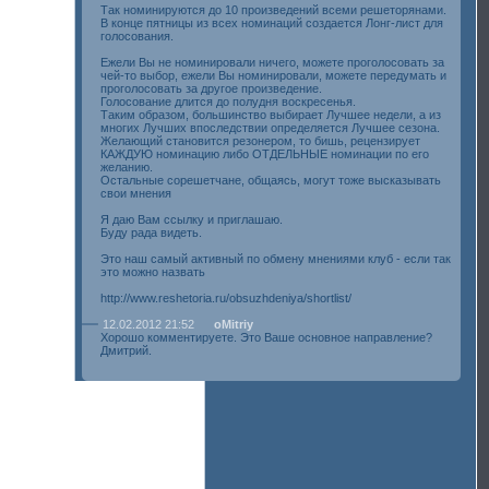
Так номинируются до 10 произведений всеми решеторянами.
В конце пятницы из всех номинаций создается Лонг-лист для
голосования.
Ежели Вы не номинировали ничего, можете проголосовать за
чей-то выбор, ежели Вы номинировали, можете передумать и
проголосовать за другое произведение.
Голосование длится до полудня воскресенья.
Таким образом, большинство выбирает Лучшее недели, а из
многих Лучших впоследствии определяется Лучшее сезона.
Желающий становится резонером, то бишь, рецензирует
КАЖДУЮ номинацию либо ОТДЕЛЬНЫЕ номинации по его
желанию.
Остальные сорешетчане, общаясь, могут тоже высказывать
свои мнения
Я даю Вам ссылку и приглашаю.
Буду рада видеть.
Это наш самый активный по обмену мнениями клуб - если так
это можно назвать
http://www.reshetoria.ru/obsuzhdeniya/shortlist/
12.02.2012 21:52
oMitriy
Хорошо комментируете. Это Ваше основное направление?
Дмитрий.