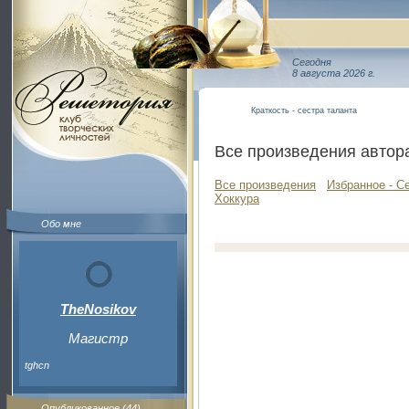
Сегодня
8 августа 2026 г.
Краткость - сестра таланта
Все произведения автор
Все произведения
Избранное - С
Хоккура
Обо мне
TheNosikov
Магистр
tghcn
Опубликованное (44)