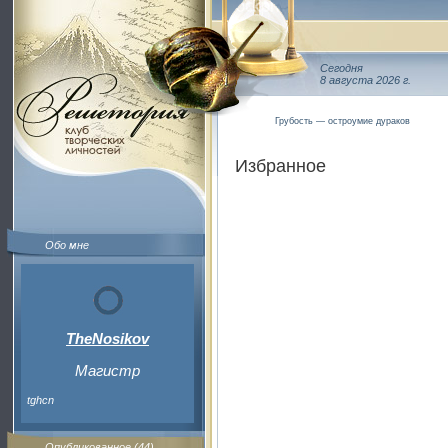
Сегодня
8 августа 2026 г.
Грубость — остроумие дураков
Избранное
Обо мне
TheNosikov
Магистр
tghcn
Опубликованное (44)