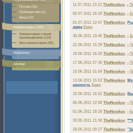
11.07.2011 23:22
TheNosikov
.
-
П
Поэзия (31)
Публицистика (1)
05.07.2011 16:20
TheNosikov
.
-
Б
Бред (12)
01.07.2011 22:47
TheNosikov
.
Ры
дама
Бред
Комментарии (209)
Комментарии к моим
30.06.2011 19:45
TheNosikov
.
-
Б
произведениям (114)
Мои комментарии (95)
22.06.2011 15:29
TheNosikov
.
-
П
Избранное
19.06.2011 16:20
TheNosikov
.
-
П
17.06.2011 07:36
TheNosikov
.
-
П
Альбом
15.06.2011 01:04
TheNosikov
.
-
П
13.06.2011 15:53
TheNosikov
.
Му
ценность
Бред
10.06.2011 16:52
TheNosikov
.
Ва
06.06.2011 22:08
TheNosikov
.
-
П
01.06.2011 18:29
TheNosikov
.
-
Б
30.05.2011 21:30
TheNosikov
.
**
29.05.2011 00:27
TheNosikov
.
"З