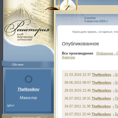
Сегодня
6 августа 2026 г.
Нужно долго прожить, состариться, что
Опубликованное
Все произведения
Избранное - 
Хоккура
Обо мне
21.03.2016 22:37
TheNosikov
.
-
Б
09.06.2015 08:07
TheNosikov
.
-
Б
TheNosikov
29.03.2015 22:46
TheNosikov
.
-
Б
Магистр
26.07.2011 18:31
TheNosikov
.
-
П
tghcn
24.07.2011 11:38
TheNosikov
.
-
П
16.07.2011 22:44
TheNosikov
.
-
Б
Опубликованное (44)