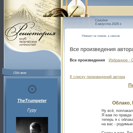
Сегодня
6 августа 2026 г.
Убивают не гневом, а смехом
Все произведения автор
Все произведения
Избранное - 
Обо мне
К списку произведений автора
П
TheTrumpeter
Облако, 
Гуру
Ну всё, поплакал
Я вам по правде 
теперь я с облак
на вас - родимые 
Скажу я вам, Дин