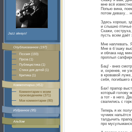
мне всё известно,
Попью вина, пое
потом деваху... 
Здесь хорошо, зд
и слышно птичье 
Скажи, сеструха,
Jazz always!
пусть всем даёт 
Мне наплевать. Я
Опубликованное (197)
Мне в б`ошку вы
и облака над ми
Поэзия (193)
проплыл сапфиро
Проза (1)
Публицистика (1)
Бац! - вниз смотр
Стихи для детей (1)
и, охренев, не уз
в кровавой луже,
Критика (1)
себя, погибшего 
Комментарии (451)
Бах! прапор выст
Комментарии к моим
который голову м
произведениям (371)
а тот - в него. Д
Мои комментарии (80)
свалились с горк
Теперь я их полу
Избранное (95)
чучмек напьётся 
талдычить прапо
Альбом
про мусульмански