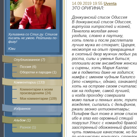
14.09.2019 19:55
Uventa
ЭТО ОРИГИНАЛ:
Донжуанский список Одиссея
В донжуанский список Одиссея,
виртуоза хитростей и козней,
Пенелопа молодая вечно
Хулиганка со Стих.ру. Стихов
угодила, словно в паутину,
писать не умею. Рейтинги по-
хоть плела и после расплетала
фигу!
лучше мужа во стократ; Цирцея,
Юви
несмотря на опыт превращенья
в скотный двор мужчин любых ра
роста, силы и уменья биться;
Опубликованное (7)
оплошали всем ансамблем женск
Поэзия (6)
и сирены, хоть Мария Каллас
им в подметки даже не годится;
Оборотки и пародии (1)
нимфа с именем чудным Калипсо
(это «смерть», однако, означает)
Комментарии (133)
хоть на острове своем считалас
Комментарии к моим
как на подиуме, самой лучшей,
произведениям (24)
и когда проходку совершала
Мои комментарии (109)
мимо пальм и пенных волн, трит
вожделея, сыпались с дельфинов,
Избранное
ржали звонко ихтиокентавры;
Полифем был тоже в этом списке
ибо в глаз его огромный спящий
Альбом (1)
погрузил Улисс с командой бравой
заостренный обожженный фаллос
Разное (1)
чуть поменьше качеством, но бо
по количеству вонзилось стрелок