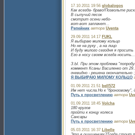
17.10.2011 19:56
globalogos
Как всегда- браво!Позвольте рис
В сыпучий песок
смотрит осени небо-
вот-вот заплачет...
Репейник
автора
Uventa
29.09.2011 14:17
FUKL
Я выбираю милому кольцо
Но не на руку , а на лицо
И буду милого сегодня я просить
Его в носу своем всегда носить...
З.Ы. При этом проблема "попробу
коммент Ксаны Василенко от 29.
очевидно - решена окончательно :
Я ВЫБИРАЮ МИЛОМУ КОЛЬЦО
01.09.2011 21:51
bell572
Им нет числа.Но к "бронзовому", 
Путь к просветлению
автора
Uv
01.09.2011 18:45
Volcha
180 кругов
пройти к концу колеса
Сансары
Путь к просветлению
автора
Uv
05.03.2011 16:37
Libelle
Это в ощущениях?Тогда стоит пи