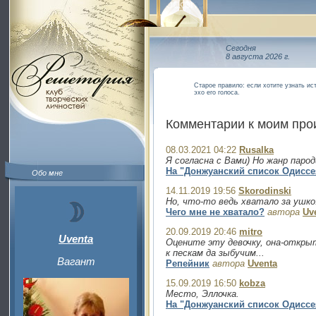
Сегодня
8 августа 2026 г.
Старое правило: если хотите узнать ис
эхо его голоса.
Комментарии к моим пр
08.03.2021 04:22
Rusalka
Я согласна с Вами) Но жанр паро
На "Донжуанский список Одиссея
Обо мне
14.11.2019 19:56
Skorodinski
Но, что-то ведь хватало за ушко.
Чего мне не хватало?
автора
Uv
20.09.2019 20:46
mitro
Uventa
Оцените эту девочку, она-откры
к пескам да зыбучим...
Вагант
Репейник
автора
Uventa
15.09.2019 16:50
kobza
Место, Эллочка.
На "Донжуанский список Одиссея