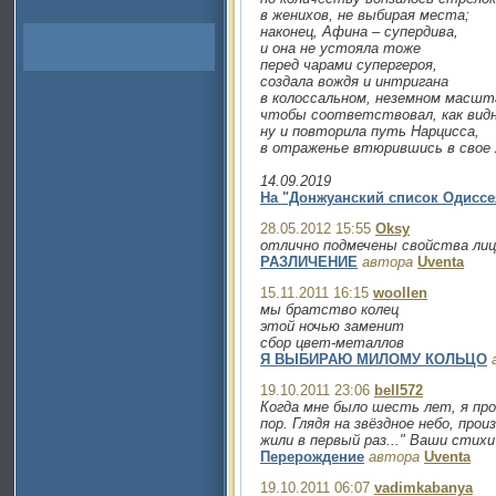
в женихов, не выбирая места;
наконец, Афина – супердива,
и она не устояла тоже
перед чарами супергероя,
создала вождя и интригана
в колоссальном, неземном масшт
чтобы соответствовал, как видн
ну и повторила путь Нарцисса,
в отраженье втюрившись в свое
14.09.2019
На "Донжуанский список Одиссея
28.05.2012 15:55
Oksy
отлично подмечены свойства лиц
РАЗЛИЧЕНИЕ
автора
Uventa
15.11.2011 16:15
woollen
мы братство колец
этой ночью заменит
сбор цвет-металлов
Я ВЫБИРАЮ МИЛОМУ КОЛЬЦО
19.10.2011 23:06
bell572
Когда мне было шесть лет, я про
пор. Глядя на звёздное небо, про
жили в первый раз..." Ваши стихи
Перерождение
автора
Uventa
19.10.2011 06:07
vadimkabanya