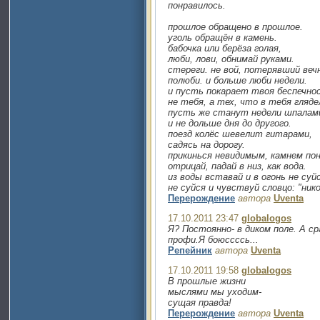
понравилось.
прошлое обращено в прошлое.
уголь обращён в камень.
бабочка или берёза голая,
люби, лови, обнимай руками.
стереги. не вой, потерявший веч
полюби. и больше люби недели.
и пусть покарает твоя беспечно
не тебя, а тех, что в тебя гляде
пусть же станут недели шпалам
и не дольше дня до другого.
поезд колёс шевелит гитарами,
садясь на дорогу.
прикинься невидимым, камнем по
отрицай, падай в низ, как вода.
из воды вставай и в огонь не суй
не суйся и чувствуй словцо: "нико
Перерождение
автора
Uventa
17.10.2011 23:47
globalogos
Я? Постоянно- в диком поле. А с
профи.Я боюссссь...
Репейник
автора
Uventa
17.10.2011 19:58
globalogos
В прошлые жизни
мыслями мы уходим-
сущая правда!
Перерождение
автора
Uventa