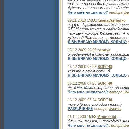
так это личное дело участника с
будешь, от того места. куда едеш
Чего мне не хватало?
автора
Uv
29.11.2010 15:06
KsanaVasilenko
ц-ц-ц-ц...Прекрасное стихотворе
ЭТОМ есть мечта о своём Хеминг
парящем кондоре Хемингуэе... А 
лубочной Жар-птицы сомнителен 
Я ВЫБИРАЮ МИЛОМУ КОЛЬЦО
15.12.2009 20:09
pesnya
определённо) в смысле, поддерж
Я ВЫБИРАЮ МИЛОМУ КОЛЬЦО
15.12.2009 07:28
SORT48
что-то в этом есть. :)
Я ВЫБИРАЮ МИЛОМУ КОЛЬЦО
15.12.2009 07:26
SORT48
да, Юви. Мысль хорошая, но выра
Чего мне не хватало?
автора
Uv
15.12.2009 07:24
SORT48
тонко (в смысле идеи стиша)
РАЗЛИЧЕНИЕ
автора
Uventa
11.12.2009 15:58
Moonchild
Стишок, может, и проходной, но 
Чего мне не хватало?
автора
Uv