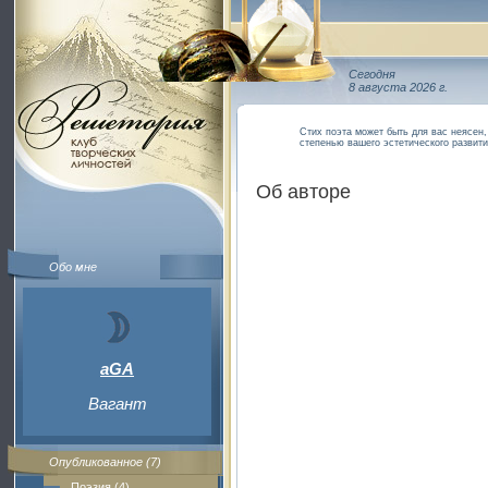
Сегодня
8 августа 2026 г.
Стих поэта может быть для вас неясен, 
степенью вашего эстетического развит
Об авторе
Обо мне
aGA
Вагант
Опубликованное (7)
Поэзия (4)