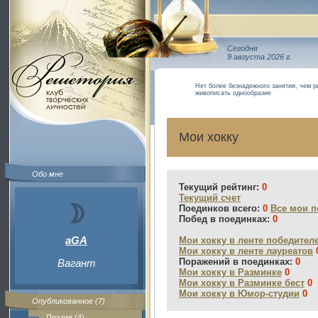
Сегодня
9 августа 2026 г.
Нет более безнадежного занятия, чем ри
живописать однообразие
Мои хокку
Обо мне
Текущий рейтинг:
0
Текущий счет
Поединков всего:
0
Все мои п
Побед в поединках:
0
aGA
Мои хокку в ленте победител
Мои хокку в ленте лауреатов
Поражений в поединках:
0
Вагант
Мои хокку в Разминке
0
Мои хокку в Разминке бест
0
Мои хокку в Юмор-студии
0
Опубликованное (7)
Поэзия (4)