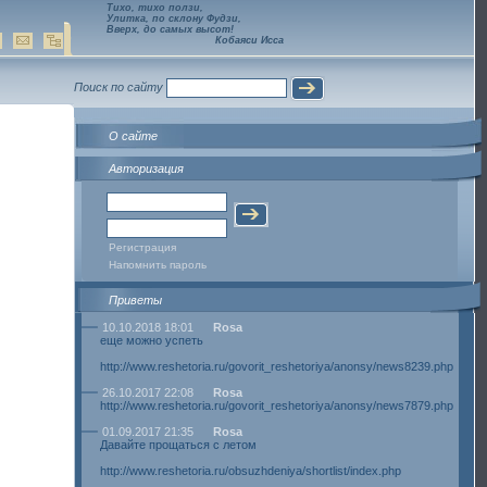
Тихо, тихо ползи,
Улитка, по склону Фудзи,
Вверх, до самых высот!
Кобаяси Исса
Поиск по сайту
О сайте
Авторизация
Регистрация
Напомнить пароль
Приветы
10.10.2018 18:01
Rosa
еще можно успеть
http://www.reshetoria.ru/govorit_reshetoriya/anonsy/news8239.php
26.10.2017 22:08
Rosa
http://www.reshetoria.ru/govorit_reshetoriya/anonsy/news7879.php
01.09.2017 21:35
Rosa
Давайте прощаться с летом
http://www.reshetoria.ru/obsuzhdeniya/shortlist/index.php