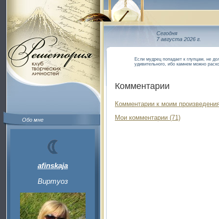
Сегодня
7 августа 2026 г.
Если мудрец попадает к глупцам, не дол
удивительного, ибо камнем можно раск
Комментарии
Комментарии к моим произведения
Мои комментарии (71)
Обо мне
afinskaja
Виртуоз