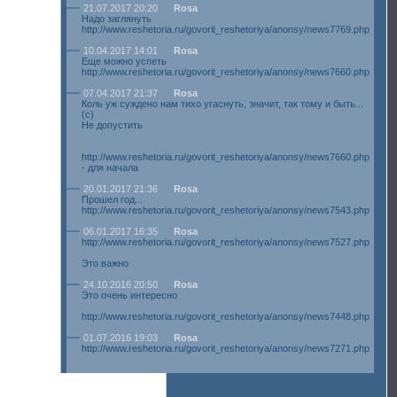
21.07.2017 20:20
Rosa
Надо заглянуть
http://www.reshetoria.ru/govorit_reshetoriya/anonsy/news7769.php
10.04.2017 14:01
Rosa
Еще можно успеть
http://www.reshetoria.ru/govorit_reshetoriya/anonsy/news7660.php
07.04.2017 21:37
Rosa
Коль уж суждено нам тихо угаснуть, значит, так тому и быть...
(с)
Не допустить
http://www.reshetoria.ru/govorit_reshetoriya/anonsy/news7660.php
- для начала
20.01.2017 21:36
Rosa
Прошел год...
http://www.reshetoria.ru/govorit_reshetoriya/anonsy/news7543.php
06.01.2017 16:35
Rosa
http://www.reshetoria.ru/govorit_reshetoriya/anonsy/news7527.php
Это важно
24.10.2016 20:50
Rosa
Это очень интересно
http://www.reshetoria.ru/govorit_reshetoriya/anonsy/news7448.php
01.07.2016 19:03
Rosa
http://www.reshetoria.ru/govorit_reshetoriya/anonsy/news7271.php