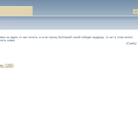
жен он ждать от них почета, а если глупец болтовней своей победит мудреца, то нет в этом ничего
олоть алмаз
(Саади)
м (186)