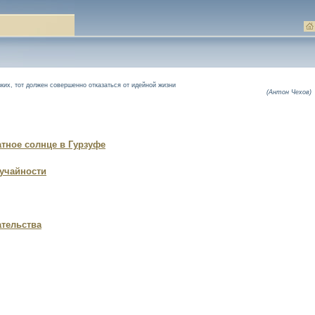
зких, тот должен совершенно отказаться от идейной жизни
(Антон Чехов)
тное солнце в Гурзуфе
учайности
тельства