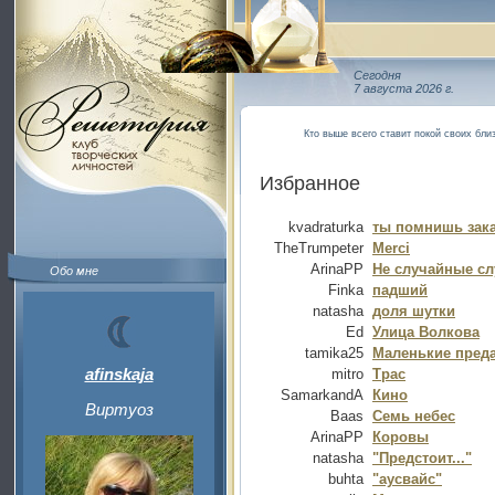
Сегодня
7 августа 2026 г.
Кто выше всего ставит покой своих бли
Избранное
kvadraturka
ты помнишь зака
TheTrumpeter
Merci
ArinaPP
Не случайные сл
Обо мне
Finka
падший
natasha
доля шутки
Ed
Улица Волкова
tamika25
Маленькие преда
afinskaja
mitro
Трас
SamarkandA
Кино
Виртуоз
Baas
Семь небес
ArinaPP
Коровы
natasha
"Предстоит..."
buhta
"аусвайс"