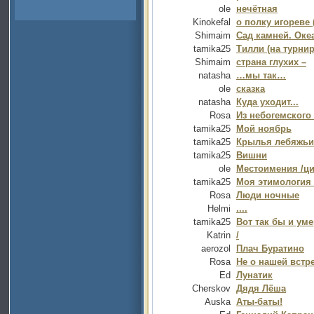
ole
нечётная
Kinokefal
о полку игореве 
Shimaim
Сад камней. Оке
tamika25
Тилли (на турнир
Shimaim
страна глухих –
natasha
…мы так…
ole
сказка
natasha
Куда уходит...
Rosa
Из небогемского 
tamika25
Мой ноябрь
tamika25
Крылья лебяжьи
tamika25
Вишни
ole
Местоимения /ци
tamika25
Моя этимология 
Rosa
Люди ночные
Helmi
....
tamika25
Вот так бы и уме
Katrin
/
aerozol
Плач Буратино
Rosa
Не о нашей встр
Ed
Лунатик
Cherskov
Дядя Лёша
Auska
Аты-баты!