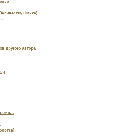
енье
 Величеству Финке)
нь
ов другого автора
чер
.
ремя...
.
боротка)