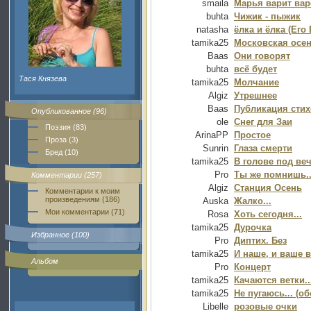
smaila
Марья варит вар
buhta
Чижик - пыжик
natasha
ёлка и ёлка (Его
tamika25
Московская осе
Baas
Они говорят
buhta
всё будет
Тася Князева
tamika25
Молчание
Algiz
Утрешнее
Baas
Публикация стих
Опубликованное (96)
ole
Снег для Заи
Поэзия (83)
ArinaPP
Простое
Проза (3)
Sunrin
Глаза смерти
Бред (10)
tamika25
В голове под ве
Pro
Ты же помнишь..
Комментарии (257)
Algiz
Станция Осень
Комментарии к моим
произведениям (186)
Auska
Жалко...
Мои комментарии (71)
Rosa
Хоть сегодня...
tamika25
Дурочка
Избранное (100)
Pro
Диптих. Без
tamika25
И наше, и ваше в
Альбом
Pro
Концерт
tamika25
Качаются ветки..
tamika25
Не пугаюсь... (о
Libelle
розовые очки