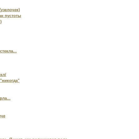
(узелочек)
ан пустоты
)
стекла...
кл/
"никогда"
рла...
ече