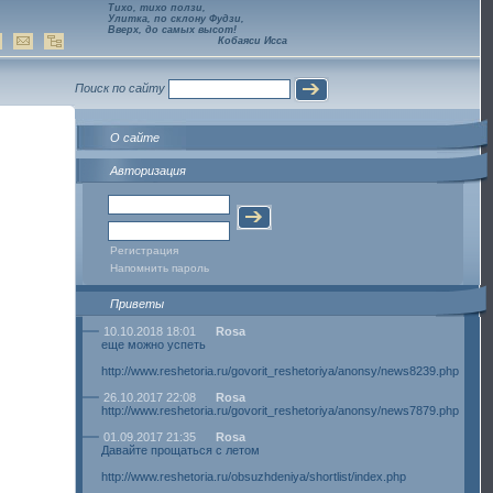
Тихо, тихо ползи,
Улитка, по склону Фудзи,
Вверх, до самых высот!
Кобаяси Исса
Поиск по сайту
О сайте
Авторизация
Регистрация
Напомнить пароль
Приветы
10.10.2018 18:01
Rosa
еще можно успеть
http://www.reshetoria.ru/govorit_reshetoriya/anonsy/news8239.php
26.10.2017 22:08
Rosa
http://www.reshetoria.ru/govorit_reshetoriya/anonsy/news7879.php
01.09.2017 21:35
Rosa
Давайте прощаться с летом
http://www.reshetoria.ru/obsuzhdeniya/shortlist/index.php