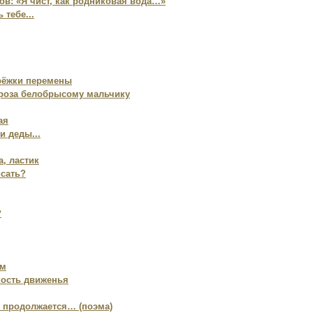
ов: «Я чист, как родниковая вода…»
 тебе...
рёжки перемены
роза белобрысому мальчику
ая
и деды...
а, ластик
исать?
?
ем
кость движенья
ь продолжается… (поэма)