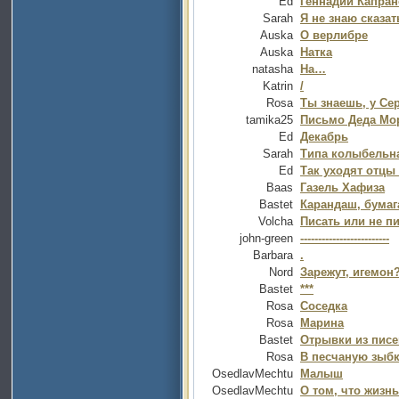
Ed
Геннадий Капран
Sarah
Я не знаю сказать
Auska
О верлибре
Auska
Натка
natasha
На…
Katrin
/
Rosa
Ты знаешь, у Се
tamika25
Письмо Деда Мо
Ed
Декабрь
Sarah
Типа колыбельн
Ed
Так уходят отцы 
Baas
Газель Хафиза
Bastet
Карандаш, бумаг
Volcha
Писать или не п
john-green
-------------------------
Barbara
.
Nord
Зарежут, игемон
Bastet
***
Rosa
Соседка
Rosa
Марина
Bastet
Отрывки из пис
Rosa
В песчаную зыб
OsedlavMechtu
Малыш
OsedlavMechtu
О том, что жизн