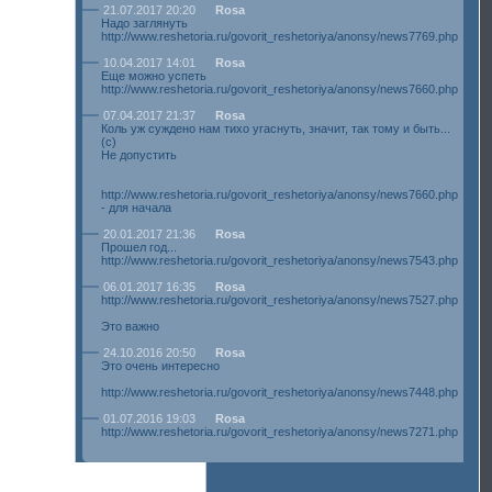
21.07.2017 20:20
Rosa
Надо заглянуть
http://www.reshetoria.ru/govorit_reshetoriya/anonsy/news7769.php
10.04.2017 14:01
Rosa
Еще можно успеть
http://www.reshetoria.ru/govorit_reshetoriya/anonsy/news7660.php
07.04.2017 21:37
Rosa
Коль уж суждено нам тихо угаснуть, значит, так тому и быть...
(с)
Не допустить
http://www.reshetoria.ru/govorit_reshetoriya/anonsy/news7660.php
- для начала
20.01.2017 21:36
Rosa
Прошел год...
http://www.reshetoria.ru/govorit_reshetoriya/anonsy/news7543.php
06.01.2017 16:35
Rosa
http://www.reshetoria.ru/govorit_reshetoriya/anonsy/news7527.php
Это важно
24.10.2016 20:50
Rosa
Это очень интересно
http://www.reshetoria.ru/govorit_reshetoriya/anonsy/news7448.php
01.07.2016 19:03
Rosa
http://www.reshetoria.ru/govorit_reshetoriya/anonsy/news7271.php