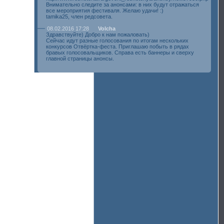
Внимательно следите за анонсами: в них будут отражаться
все мероприятия фестиваля. Желаю удачи! :)
tamika25, член редсовета.
08.02.2016 17:28
Volcha
Здравствуйте) Добро к нам пожаловать)
Сейчас идут разные голосования по итогам нескольких
конкурсов Отвёртка-феста. Приглашаю побыть в рядах
бравых голосовальщиков. Справа есть баннеры и сверху
главной страницы анонсы.