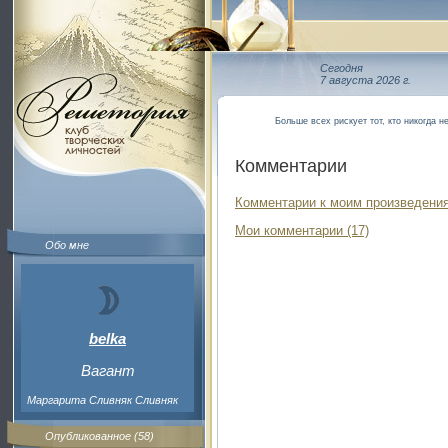
Сегодня
7 августа 2026 г.
Больше всех рискует тот, кто никогда н
Комментарии
Комментарии к моим произведения
Мои комментарии (17)
Обо мне
belka
Вагант
Маргарита Сливняк Сливняк
Опубликованное (58)