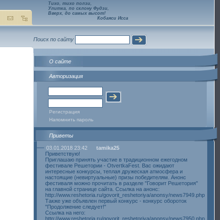
Тихо, тихо ползи,
Улитка, по склону Фудзи,
Вверх, до самых высот!
Кобаяси Исса
Поиск по сайту
О сайте
Авторизация
Регистрация
Напомнить пароль
Приветы
03.01.2018 23:42
tamika25
Приветствую!
Приглашаю принять участие в традиционном ежегодном
фестивале Решетории - OtvertkaFest. Вас ожидают
интересные конкурсы, теплая дружеская атмосфера и
настоящие (невиртуальные) призы победителям. Анонс
фестиваля можно прочитать в разделе "Говорит Решетория"
на главной странице сайта. Ссылка на анонс:
http://www.reshetoria.ru/govorit_reshetoriya/anonsy/news7949.php
Также уже объявлен первый конкурс - конкурс обороток
"Продолжение следует!"
Ссылка на него:
http://www.reshetoria.ru/govorit_reshetoriya/anonsy/news7950.php