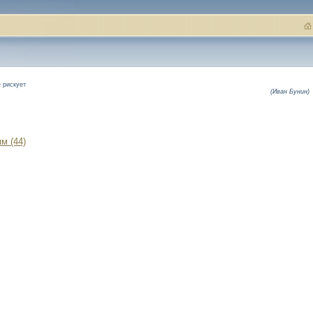
е рискует
(Иван Бунин)
м (44)