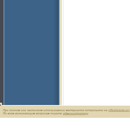
При полном или частичном использовании материалов гиперссылка на
«Reshetoria.ru»
По всем возникающим вопросам пишите
администратору
.