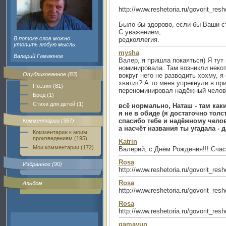
http://www.reshetoria.ru/govorit_re
Было бы здорово, если бы Ваши с
С уважением,
В потоке слов можно
редколлегия.
утопить любую мысль.
mysha
Валерий Гамаюнов
Валер, я пришла покаяться) Я тут
номинировала. Там возникли неко
Опубликованное (83)
вокруг него не разводить хохму, я
хватит? А то меня упрекнули в пр
Поэзия (81)
переноминировал надёжный челове
Бред (1)
Стихи для детей (1)
всё нормально, Наташ - там как
я не в обиде (я достаточно толс
спасибо тебе и надёжному челов
Комментарии (367)
а насчёт названия ты угадала - д
Комментарии к моим
произведениям (195)
Katrin
Мои комментарии (172)
Валерий, с Днём Рождения!!! Счас
Rosa
Избранное (90)
http://www.reshetoria.ru/govorit_re
Rosa
Альбом
http://www.reshetoria.ru/govorit_re
Rosa
http://www.reshetoria.ru/govorit_re
gamayun