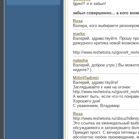
бдин!!! я и забыл!
забыл совершенно... а кого мож
Rosa
Валера, кого выбираете резонеро
marko
Валерий, здравствуйте. Прошу пр
дежурного критика новой возможн
http://www.reshetoria.ru/govorit_re
natasha
Валерий, доброе утро.) Вы можете
неделе? )
MitinVladimir
Валерий, здравствуйте!
Заглядывайте к нам на огонек:
http://www.reshetoria.ru/govorit_re
А может быть, если что-то понрави
Хорошего дня!
С уважением, Владимир.
Rosa
http://www.reshetoria.ru/obsuzhdeniya
Это ссылка на еженедельный выбо
обсуждаемого и затронувшего бол
Принцип прост. С вечера пятницы
абсолютно любое произведение, м