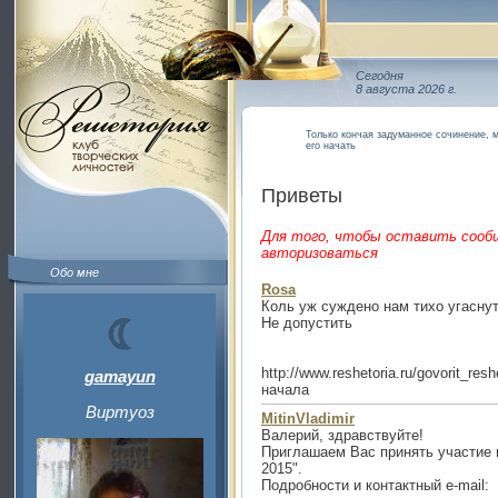
Сегодня
8 августа 2026 г.
Только кончая задуманное сочинение, м
его начать
Приветы
Для того, чтобы оставить сооб
авторизоваться
Обо мне
Rosa
Коль уж суждено нам тихо угаснуть,
Не допустить
http://www.reshetoria.ru/govorit_re
gamayun
начала
Виртуоз
MitinVladimir
Валерий, здравствуйте!
Приглашаем Вас принять участие 
2015".
Подробности и контактный e-mail: