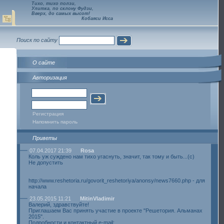
Тихо, тихо ползи,
Улитка, по склону Фудзи,
Вверх, до самых высот!
Кобаяси Исса
Поиск по сайту
О сайте
Авторизация
Регистрация
Напомнить пароль
Приветы
07.04.2017 21:39
Rosa
Коль уж суждено нам тихо угаснуть, значит, так тому и быть...(с)
Не допустить
http://www.reshetoria.ru/govorit_reshetoriya/anonsy/news7660.php - для
начала
23.05.2015 11:21
MitinVladimir
Валерий, здравствуйте!
Приглашаем Вас принять участие в проекте "Решетория. Альманах
2015".
Подробности и контактный e-mail: