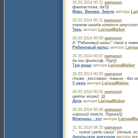
26.03.2014 00:21
gamayun
фантастика, да?))
Марс, Венера, Земля
автора
Lar
26.03.2014 00:11
gamayun
тапком иногда хочется запустить
Тень
автора
LarissaMaiber
26.03.2014 00:09
gamayun
А "Рябиновый вальс" твой я помн
Рябиновый вальс
автора
Lariss
26.03.2014 00:07
gamayun
да ты философ, Лор!))
Три вещи
автора
LarissaMaiber
26.03.2014 00:05
gamayun
/тьма - россомах/, /каньон - без
У окна
автора
LarissaMaiber
26.03.2014 00:01
gamayun
цветы жизни!..)))
Дети
автора
LarissaMaiber
26.03.2014 00:00
gamayun
хороший текст, Лорика!))
Мужчины - это
автора
LarissaMa
31.01.2014 04:32
gamayun
"... чужой среди своих" (отзыв, ес
Ангельское докучное
автора
my