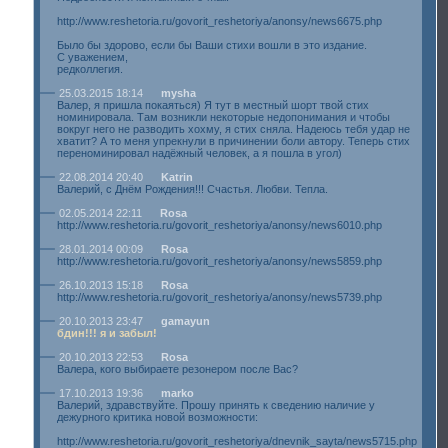
http://www.reshetoria.ru/govorit_reshetoriya/anonsy/news6675.php
Было бы здорово, если бы Ваши стихи вошли в это издание.
С уважением,
редколлегия.
25.03.2015 18:14
mysha
Валер, я пришла покаяться) Я тут в местный шорт твой стих
номинировала. Там возникли некоторые недопонимания и чтобы
вокруг него не разводить хохму, я стих сняла. Надеюсь тебя удар не
хватит? А то меня упрекнули в причинении боли автору. Теперь стих
переноминировал надёжный человек, а я пошла в угол)
22.08.2014 20:40
Katrin
Валерий, с Днём Рождения!!! Счастья. Любви. Тепла.
02.05.2014 22:11
Rosa
http://www.reshetoria.ru/govorit_reshetoriya/anonsy/news6010.php
28.01.2014 00:09
Rosa
http://www.reshetoria.ru/govorit_reshetoriya/anonsy/news5859.php
26.10.2013 15:18
Rosa
http://www.reshetoria.ru/govorit_reshetoriya/anonsy/news5739.php
20.10.2013 23:47
gamayun
бдин!!! я и забыл!
20.10.2013 22:53
Rosa
Валера, кого выбираете резонером после Вас?
17.10.2013 19:36
marko
Валерий, здравствуйте. Прошу принять к сведению наличие у
дежурного критика новой возможности:
http://www.reshetoria.ru/govorit_reshetoriya/dnevnik_sayta/news5715.php