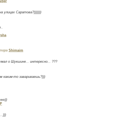
iber
а улицах Саратова?)))))))
..
sha
тора
Shimaim
умал о Шукшине... интересно... ???
м каким-то завариваешь?)))
нно))
PP
.)))