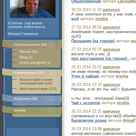
Обыкновенная
автора
LarissaMa
30.03.2014 11:29
gamayun
А огни золотые есть у вас там, н
моё
автора
mysha
В потоке слов можно
утопить любую мысль.
27.03.2014 08:50
gamayun
дождливое такое, настроенческое
Валерий Гамаюнов
гуд!))
Прощание (на турнир)
автора
my
Опубликованное (83)
27.03.2014 00:25
gamayun
Поэзия (81)
весело тут у вас..))
Бред (1)
про расставание (на турнир) -
ав
Стихи для детей (1)
26.03.2014 23:51
gamayun
не знаю почему, но почему-то под
Комментарии (367)
Утюг и чайник
автора
mysha
Комментарии к моим
произведениям (195)
26.03.2014 23:38
gamayun
Мои комментарии (172)
Наташ, а чё эт ты чай с бурьяно
и ты эта... оттаивай давай!))
Избранное (90)
Чай с иссопом
автора
mysha
Альбом
26.03.2014 23:21
gamayun
скромненько и со вкусом!)) обалде
Балаганчик осени
автора
Arina
26.03.2014 23:08
gamayun
ветер-весенник симпатяга такой..