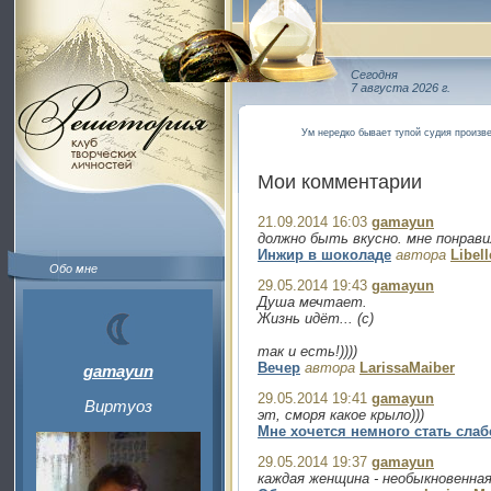
Сегодня
7 августа 2026 г.
Ум нередко бывает тупой судия произв
Мои комментарии
21.09.2014 16:03
gamayun
должно быть вкусно. мне понравил
Инжир в шоколаде
автора
Libell
Обо мне
29.05.2014 19:43
gamayun
Душа мечтает.
Жизнь идёт... (с)
так и есть!))))
Вечер
автора
LarissaMaiber
gamayun
29.05.2014 19:41
gamayun
Виртуоз
эт, сморя какое крыло)))
Мне хочется немного стать слаб
29.05.2014 19:37
gamayun
каждая женщина - необыкновенная!)