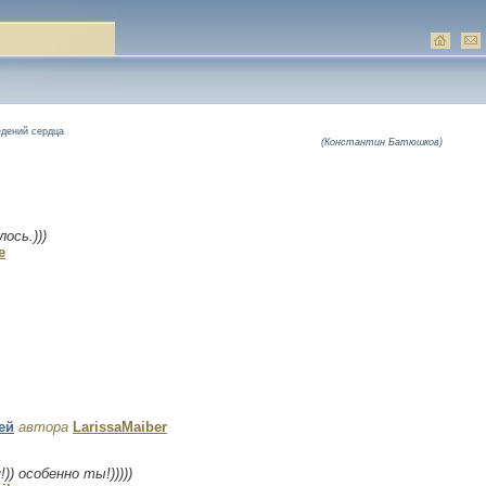
едений сердца
(Константин Батюшков)
ось.)))
e
ей
автора
LarissaMaiber
) особенно ты!)))))