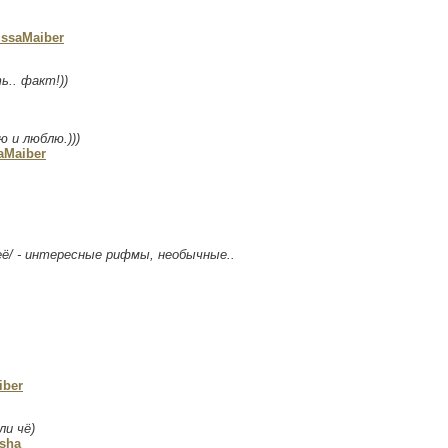
issaMaiber
.. факт!))
ю и люблю.)))
aMaiber
 неё/ - интересные рифмы, необычные..
iber
ли чё)
sha