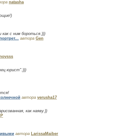
тора
natasha
ющие!)
и как с ним бороться.)))
портрет...
автора
Gen
novsss
ец юрист".)))
ётся!
 солнечной
автора
verusha17
исованная, как наяву.))
PP
тливыми
автора
LarissaMaiber