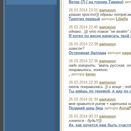
Ветер (7) ( на турнир Тамике)
ав
26.03.2014 23:01
gamayun
ураган просто!)) образы потряса
Триптих первый
автора
Libelle
26.03.2014 22:45
gamayun
однако...))) что такое "не везёт" 
Я хотел по весне написать твой 
26.03.2014 22:38
gamayun
шансон?
Острожная баллада
автора
vaga
26.03.2014 22:36
gamayun
надо говорить: "мать русская, от
понравилось, конечно.
.
автора
keren
26.03.2014 22:30
gamayun
гжель понравилась..)) и воще - по
Ты идёшь по теневой, я иду по
26.03.2014 01:34
gamayun
мне нравится ритм + картинка нар
Поздний шеш беш
автора
Arina
26.03.2014 00:23
gamayun
хочется - будь!!!))
Ах, как хочется нам быть счас