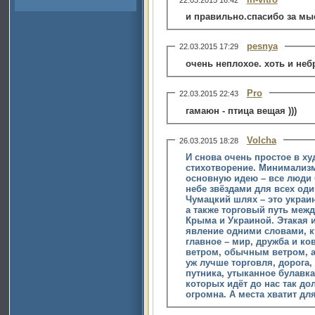
и правильно.спасибо за м
pesnya
22.03.2015 17:29
очень неплохое.
Pro
22.03.2015 22:43
гамаюн - птица вещая )))
Volcha
26.03.2015 18:28
И снова очень простое в х
стихотворение. Минимализм
основную идею – все люди 
небе звёздами для всех од
Чумацкий шлях – это украи
а также торговый путь ме
Крыма и Украиной. Этакая и
явление одними словами, кт
главное – мир, дружба и к
ветром, обычным ветром, а
уж лучше торговля, дорога,
путника, утыканное булавка
которых идёт до нас так до
огромна. А места хватит для