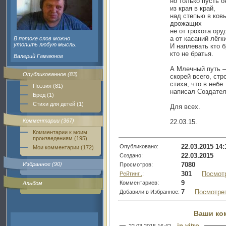
но только пусть 
из края в край,
над степью в ков
дрожащих
не от грохота ору
а от касаний лёгк
В потоке слов можно
утопить любую мысль.
И наплевать кто б
кто не братья.
Валерий Гамаюнов
А Млечный путь –
Опубликованное (83)
скорей всего, стр
стиха, что в небе
Поэзия (81)
написал Создател
Бред (1)
Стихи для детей (1)
Для всех.
Комментарии (367)
22.03.15.
Комментарии к моим
произведениям (195)
22.03.2015 14:
Опубликовано:
Мои комментарии (172)
22.03.2015
Создано:
7080
Избранное (90)
Просмотров:
301
Посмот
Рейтинг..
:
9
Комментариев:
Альбом
7
Посмотре
Добавили в Избранное:
Ваши ко
in-vitro
22.03.2015 16:42