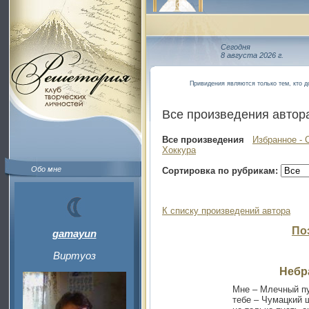
Сегодня
8 августа 2026 г.
Привидения являются только тем, кто д
Все произведения автор
Все произведения
Избранное - 
Хоккура
Обо мне
Сортировка по рубрикам:
К списку произведений автора
По
gamayun
Виртуоз
Небр
Мне – Млечный пу
тебе – Чумацкий 