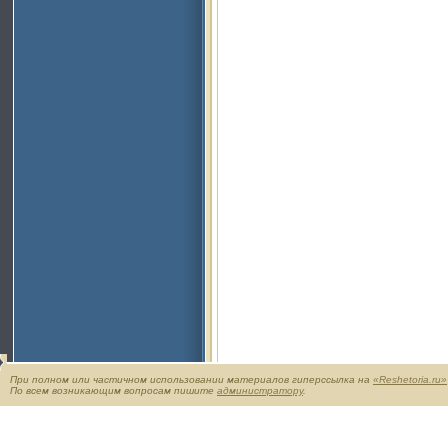
При полном или частичном использовании материалов гиперссылка на
«Reshetoria.ru»
По всем возникающим вопросам пишите
администратору
.