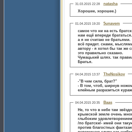
natasha
31.03.2015 22:28
Хорошее, хорошее.)
5unavem
01.04.2015 19:20
самое что ни на есть братск
нам ещё впереди брататься
а я не считаю не братьями. 
всё придет. снами, мыслям
автору - я хотел бы так же 
это правильно сказано.
Чумацький шлях. так правил
Братья.
TheNosikov
04.04.2015 13:37
-"В чем сила, брат?"
- В том, чтоб, ширнув ножо
елейным разразиться кураж
Baas
04.04.2015 20:35
Не, то что в небе там звёздо
крымской земле очень мног
глыбоким удовлетворением
/по братски/- имей они таку
против благостных фантазий
вспоминаю сдуру как шибко 